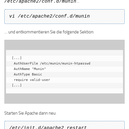
…
/etc/apache2/conf.d/munin
vi /etc/apache2/conf.d/munin
… und entkommentieren Sie die folgende Sektion:
[...]

 AuthUserFile /etc/munin/munin-htpasswd

 AuthName "Munin"

 AuthType Basic

 require valid-user

[...]
Starten Sie Apache dann neu:
/etc/init.d/apache2 restart