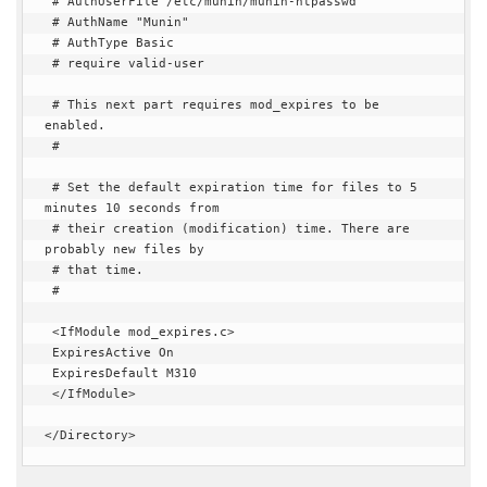
 # AuthUserFile /etc/munin/munin-htpasswd

 # AuthName "Munin"

 # AuthType Basic

 # require valid-user

 # This next part requires mod_expires to be 
enabled.

 #

 # Set the default expiration time for files to 5 
minutes 10 seconds from

 # their creation (modification) time. There are 
probably new files by

 # that time.

 #

 <IfModule mod_expires.c>

 ExpiresActive On

 ExpiresDefault M310

 </IfModule>

</Directory>