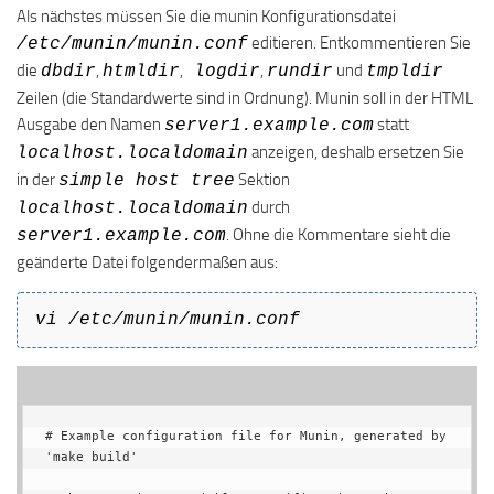
Als nächstes müssen Sie die munin Konfigurationsdatei
editieren. Entkommentieren Sie
/etc/munin/munin.conf
die
,
,
,
und
dbdir
htmldir
logdir
rundir
tmpldir
Zeilen (die Standardwerte sind in Ordnung). Munin soll in der HTML
Ausgabe den Namen
statt
server1.example.com
anzeigen, deshalb ersetzen Sie
localhost.localdomain
in der
Sektion
simple host tree
durch
localhost.localdomain
. Ohne die Kommentare sieht die
server1.example.com
geänderte Datei folgendermaßen aus:
vi /etc/munin/munin.conf
# Example configuration file for Munin, generated by 
'make build'
