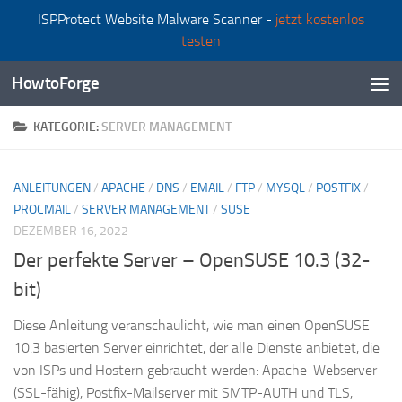
ISPProtect Website Malware Scanner -
jetzt kostenlos
Zum Inhalt springen
testen
HowtoForge
KATEGORIE:
SERVER MANAGEMENT
ANLEITUNGEN
/
APACHE
/
DNS
/
EMAIL
/
FTP
/
MYSQL
/
POSTFIX
/
PROCMAIL
/
SERVER MANAGEMENT
/
SUSE
DEZEMBER 16, 2022
Der perfekte Server – OpenSUSE 10.3 (32-
bit)
Diese Anleitung veranschaulicht, wie man einen OpenSUSE
10.3 basierten Server einrichtet, der alle Dienste anbietet, die
von ISPs und Hostern gebraucht werden: Apache-Webserver
(SSL-fähig), Postfix-Mailserver mit SMTP-AUTH und TLS,