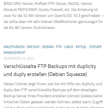
BIND-DNS-Server, Proftpd-FTP-Server, MySQL-Server,
Dovecot POP3/IMAP, Quota, Firewall, etc. Die Anleitung ist
zwar für die 32-Bit Version von OpenSUSE 10.3 geschrieben –
sie sollte aber mit sehr kleinen Modifikationen genausogut für
die 64-Bit Version funktionieren.
ANLEITUNGEN
/
BACKUP
/
DEBIAN
/
FTP
/
LINUX
/
MYSQL
/
SERVER
MANAGEMENT
DEZEMBER 16, 2022
Verschlüsselte FTP Backups mit duplicity
und duply erstellen (Debian Squeeze)
Dieses Tutorial zeigt Ihnen, wie Sie mit Hilfe von duplicity und
duply über FTP verschlüsselte Backups auf dem abseitigen
Backup Server Ihres Providers erstellen können (sodass keine
kritischen Daten gelesen werden können, selbst wenn Zugriff
auf den Backup Server besteht). duply ist ein duplicity Wrapper