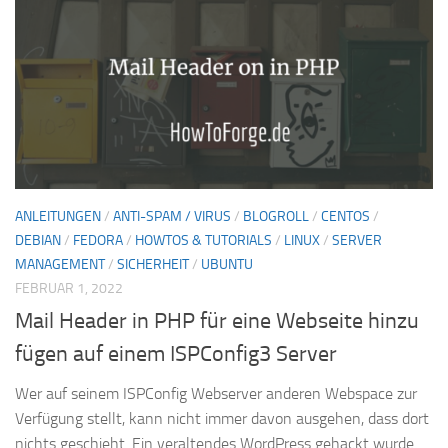
ANLEITUNGEN
/
ANTI-SPAM / VIRUS
/
BLOGROLL
/
CENTOS
/
DEBIAN
/
FEDORA
/
HOWTOS & TUTORIALS
/
LINUX
/
SERVER
MANAGEMENT
/
SICHERHEIT
/
UBUNTU
FEBRUAR 1, 2022
Mail Header in PHP für eine Webseite hinzu
fügen auf einem ISPConfig3 Server
Wer auf seinem ISPConfig Webserver anderen Webspace zur
Verfügung stellt, kann nicht immer davon ausgehen, dass dort
nichts geschieht. Ein veraltendes WordPress gehackt wurde