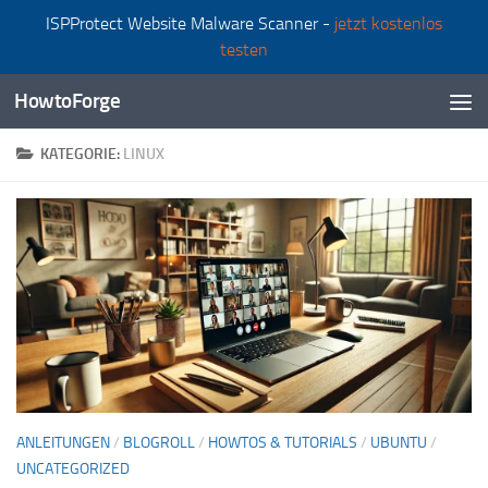
ISPProtect Website Malware Scanner -
jetzt kostenlos
Zum Inhalt springen
testen
HowtoForge
KATEGORIE:
LINUX
ANLEITUNGEN
/
BLOGROLL
/
HOWTOS & TUTORIALS
/
UBUNTU
/
UNCATEGORIZED