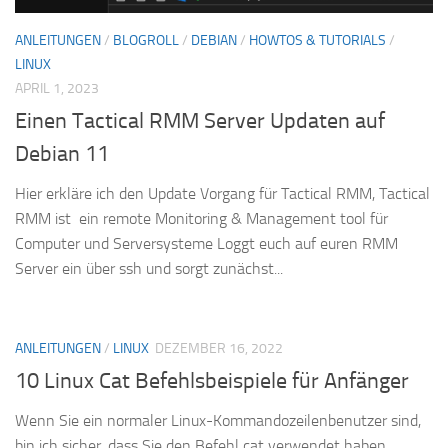
ANLEITUNGEN
/
BLOGROLL
/
DEBIAN
/
HOWTOS & TUTORIALS
/
LINUX
APRIL 1, 2023
Einen Tactical RMM Server Updaten auf
Debian 11
Hier erkläre ich den Update Vorgang für Tactical RMM, Tactical
RMM ist ein remote Monitoring & Management tool für
Computer und Serversysteme Loggt euch auf euren RMM
Server ein über ssh und sorgt zunächst...
ANLEITUNGEN
/
LINUX
DEZEMBER 16, 2022
10 Linux Cat Befehlsbeispiele für Anfänger
Wenn Sie ein normaler Linux-Kommandozeilenbenutzer sind,
bin ich sicher, dass Sie den Befehl cat verwendet haben