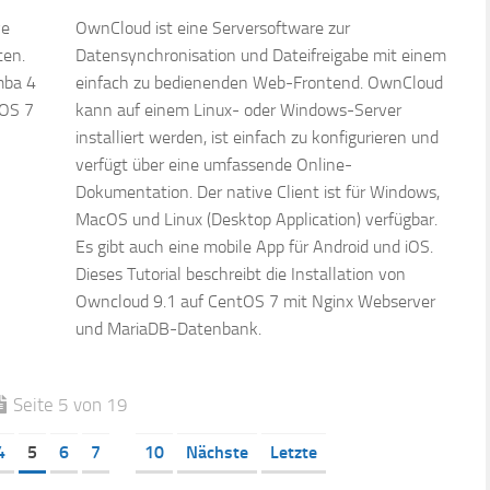
ve
OwnCloud ist eine Serversoftware zur
ten.
Datensynchronisation und Dateifreigabe mit einem
mba 4
einfach zu bedienenden Web-Frontend. OwnCloud
tOS 7
kann auf einem Linux- oder Windows-Server
installiert werden, ist einfach zu konfigurieren und
verfügt über eine umfassende Online-
Dokumentation. Der native Client ist für Windows,
MacOS und Linux (Desktop Application) verfügbar.
Es gibt auch eine mobile App für Android und iOS.
Dieses Tutorial beschreibt die Installation von
Owncloud 9.1 auf CentOS 7 mit Nginx Webserver
und MariaDB-Datenbank.
Seite 5 von 19
4
5
6
7
10
Nächste
Letzte