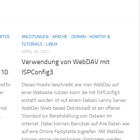
WTOS
ANLEITUNGEN
/
APACHE
/
DEBIAN
/
HOWTOS &
TUTORIALS
/
LINUX
APRIL 30, 2021
Verwendung von WebDAV mit
 10
ISPConfig3
ostfix
Dieses Howto beschreibt wie man WebDav auf
er
einer Webseite nutzen kann die mit ISPConfig3
erstellt worden ist auf einem Debian Lenny Server.
 Hat
WebDav (Web-based Distributed) ist ein offener
..
Standard zur Bereitstellung von Dateien im
Internet. Dabei können Benutzer auf ihre Daten wie
auf eine Online Festplatte zugreifen. Mit WebDav
können ganze Verzeichnisse übertragen werden.