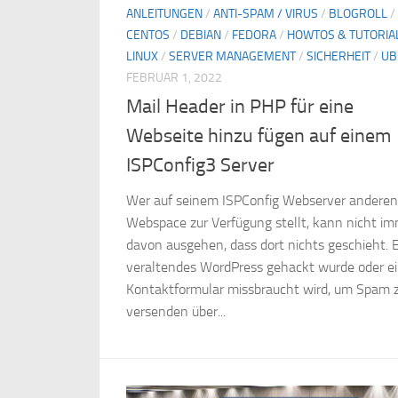
ANLEITUNGEN
/
ANTI-SPAM / VIRUS
/
BLOGROLL
/
CENTOS
/
DEBIAN
/
FEDORA
/
HOWTOS & TUTORIA
LINUX
/
SERVER MANAGEMENT
/
SICHERHEIT
/
UB
FEBRUAR 1, 2022
Mail Header in PHP für eine
Webseite hinzu fügen auf einem
ISPConfig3 Server
Wer auf seinem ISPConfig Webserver anderen
Webspace zur Verfügung stellt, kann nicht i
davon ausgehen, dass dort nichts geschieht. 
veraltendes WordPress gehackt wurde oder e
Kontaktformular missbraucht wird, um Spam 
versenden über...