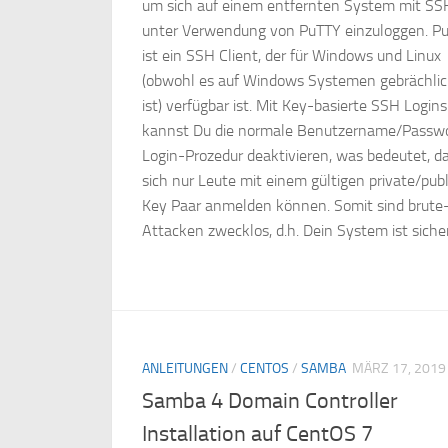
um sich auf einem entfernten System mit SS
unter Verwendung von PuTTY einzuloggen. P
ist ein SSH Client, der für Windows und Linux
(obwohl es auf Windows Systemen gebrächlic
ist) verfügbar ist. Mit Key-basierte SSH Logins
kannst Du die normale Benutzername/Passw
Login-Prozedur deaktivieren, was bedeutet, d
sich nur Leute mit einem gültigen private/publ
Key Paar anmelden können. Somit sind brute-
Attacken zwecklos, d.h. Dein System ist sicher
ANLEITUNGEN
/
CENTOS
/
SAMBA
MÄRZ 17, 2019
Samba 4 Domain Controller
Installation auf CentOS 7