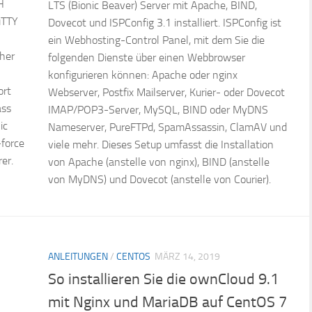
H
LTS (Bionic Beaver) Server mit Apache, BIND,
uTTY
Dovecot und ISPConfig 3.1 installiert. ISPConfig ist
ein Webhosting-Control Panel, mit dem Sie die
her
folgenden Dienste über einen Webbrowser
konfigurieren können: Apache oder nginx
ort
Webserver, Postfix Mailserver, Kurier- oder Dovecot
ass
IMAP/POP3-Server, MySQL, BIND oder MyDNS
ic
Nameserver, PureFTPd, SpamAssassin, ClamAV und
force
viele mehr. Dieses Setup umfasst die Installation
er.
von Apache (anstelle von nginx), BIND (anstelle
von MyDNS) und Dovecot (anstelle von Courier).
ANLEITUNGEN
/
CENTOS
MÄRZ 14, 2019
So installieren Sie die ownCloud 9.1
mit Nginx und MariaDB auf CentOS 7