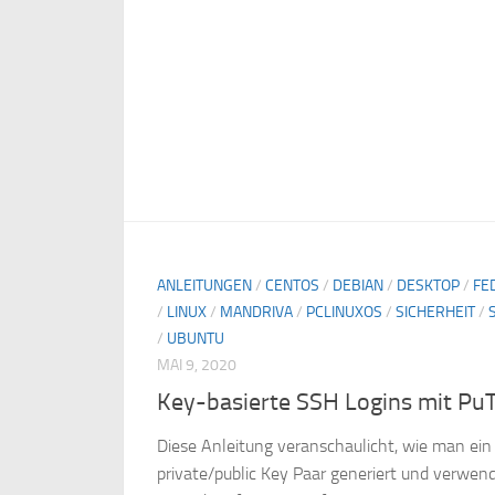
ANLEITUNGEN
/
CENTOS
/
DEBIAN
/
DESKTOP
/
FE
/
LINUX
/
MANDRIVA
/
PCLINUXOS
/
SICHERHEIT
/
/
UBUNTU
MAI 9, 2020
Key-basierte SSH Logins mit Pu
Diese Anleitung veranschaulicht, wie man ein
private/public Key Paar generiert und verwen