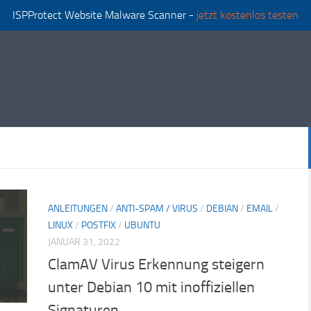
ISPProtect Website Malware Scanner -
jetzt kostenlos testen
ANLEITUNGEN
/
ANTI-SPAM / VIRUS
/
DEBIAN
/
EMAIL
/
LINUX
/
POSTFIX
/
UBUNTU
JANUAR 31, 2022
ClamAV Virus Erkennung steigern
unter Debian 10 mit inoffiziellen
Signaturen