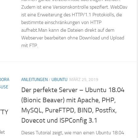
Zudem ist eine Versionskontrolle spezifiert. WebDav
ist eine Erweiterung des HTTP/1.1 Protokiolls, die
bestimmte einschränkungen von HTTP
aufhebt.Man kann die Dateien direkt auf dem
Webserver bearbeiten ohne Download und Upload
mit FTP.
DORA
ANLEITUNGEN
/
UBUNTU
MÄRZ 25, 2019
SUSE
Der perfekte Server – Ubuntu 18.04
(Bionic Beaver) mit Apache, PHP,
MySQL, PureFTPD, BIND, Postfix,
TTY
Dovecot und ISPConfig 3.1
det
Dieses Tutorial zeigt, wie man einen Ubuntu 18.04