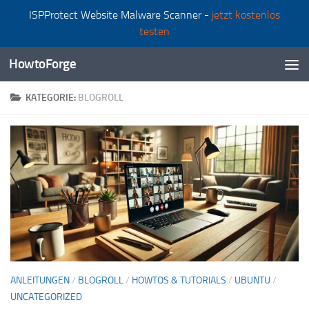
ISPProtect Website Malware Scanner -
jetzt kostenlos
Zum Inhalt springen
testen
HowtoForge
KATEGORIE:
BLOGROLL
ANLEITUNGEN
/
BLOGROLL
/
HOWTOS & TUTORIALS
/
UBUNTU
/
UNCATEGORIZED