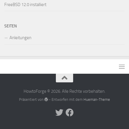
FreeBSD 12.0 installiert
SEITEN
Anleitungen
HowtoForge © 2026. Alle Rechte vorbehalten.
Präsentiert von
- Entworfen mit dem
Hueman-Theme