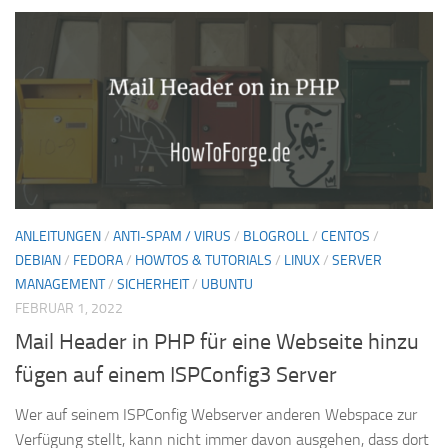
ANLEITUNGEN
/
ANTI-SPAM / VIRUS
/
BLOGROLL
/
CENTOS
/
DEBIAN
/
FEDORA
/
HOWTOS & TUTORIALS
/
LINUX
/
SERVER
MANAGEMENT
/
SICHERHEIT
/
UBUNTU
FEBRUAR 1, 2022
Mail Header in PHP für eine Webseite hinzu
fügen auf einem ISPConfig3 Server
Wer auf seinem ISPConfig Webserver anderen Webspace zur
Verfügung stellt, kann nicht immer davon ausgehen, dass dort