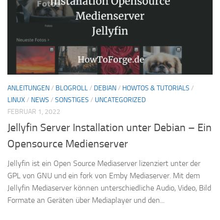
ANLEITUNGEN
/
BLOGROLL
/
DEBIAN
/
HOWTOS & TUTORIALS
/
LINUX
/
NEWS
/
SONSTIGES
/
UNCATEGORIZED
FEBRUAR 1, 2022
Jellyfin Server Installation unter Debian – Ein
Opensource Medienserver
Jellyfin ist ein Open Source Mediaserver lizenziert unter der
GPL von GNU und ein fork von Emby Mediaserver. Mit dem
Jellyfin Mediaserver können unterschiedliche Audio, Video, Bild
Formate an Geräten über Mediaplayer und den...