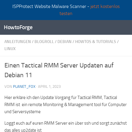
ISPProtect Website Malware Scanner -
jetzt kostenlos
Zum Inhalt springen
testen
HowtoForge
ANLEITUNGEN
/
BLOGROLL
/
DEBIAN
/
HOWTOS & TUTORIALS
/
LINUX
Einen Tactical RMM Server Updaten auf
Debian 11
VON
PLANET_FOX
·
APRIL 1, 2023
Hier erkläre ich den Update Vorgang für Tactical RMM, Tactical
RMM ist ein remote Monitoring & Management tool für Computer
und Serversysteme
Loggt euch auf euren RMM Server ein über ssh und sorgt zunächst
das alles up2date ist