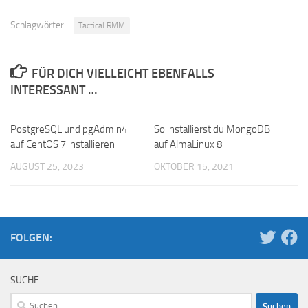
Schlagwörter:
Tactical RMM
FÜR DICH VIELLEICHT EBENFALLS
INTERESSANT …
PostgreSQL und pgAdmin4
So installierst du MongoDB
auf CentOS 7 installieren
auf AlmaLinux 8
AUGUST 25, 2023
OKTOBER 15, 2021
FOLGEN:
SUCHE
Suchen