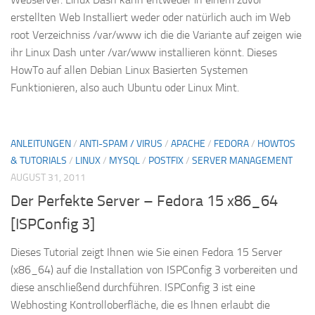
erstellten Web Installiert weder oder natürlich auch im Web
root Verzeichniss /var/www ich die die Variante auf zeigen wie
ihr Linux Dash unter /var/www installieren könnt. Dieses
HowTo auf allen Debian Linux Basierten Systemen
Funktionieren, also auch Ubuntu oder Linux Mint.
ANLEITUNGEN
/
ANTI-SPAM / VIRUS
/
APACHE
/
FEDORA
/
HOWTOS
& TUTORIALS
/
LINUX
/
MYSQL
/
POSTFIX
/
SERVER MANAGEMENT
AUGUST 31, 2011
Der Perfekte Server – Fedora 15 x86_64
[ISPConfig 3]
Dieses Tutorial zeigt Ihnen wie Sie einen Fedora 15 Server
(x86_64) auf die Installation von ISPConfig 3 vorbereiten und
diese anschließend durchführen. ISPConfig 3 ist eine
Webhosting Kontrolloberfläche, die es Ihnen erlaubt die