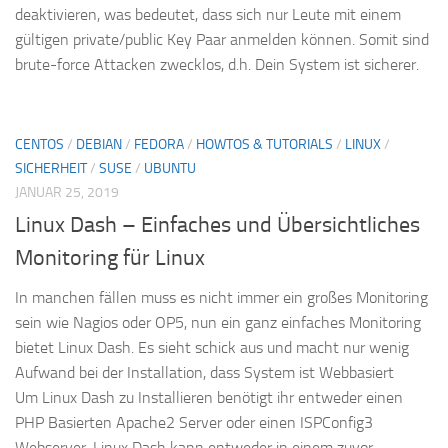
deaktivieren, was bedeutet, dass sich nur Leute mit einem
gültigen private/public Key Paar anmelden können. Somit sind
brute-force Attacken zwecklos, d.h. Dein System ist sicherer.
CENTOS
/
DEBIAN
/
FEDORA
/
HOWTOS & TUTORIALS
/
LINUX
/
SICHERHEIT
/
SUSE
/
UBUNTU
JANUAR 25, 2019
Linux Dash – Einfaches und Übersichtliches
Monitoring für Linux
In manchen fällen muss es nicht immer ein großes Monitoring
sein wie Nagios oder OP5, nun ein ganz einfaches Monitoring
bietet Linux Dash. Es sieht schick aus und macht nur wenig
Aufwand bei der Installation, dass System ist Webbasiert
Um Linux Dash zu Installieren benötigt ihr entweder einen
PHP Basierten Apache2 Server oder einen ISPConfig3
Webserver. Linux Dash kann entweder in einem zuvor