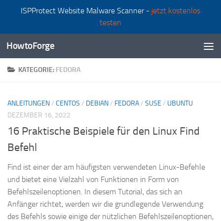
ISPProtect Website Malware Scanner -
jetzt kostenlos
Zum Inhalt springen
testen
HowtoForge
KATEGORIE:
FEDORA
ANLEITUNGEN
/
CENTOS
/
DEBIAN
/
FEDORA
/
SUSE
/
UBUNTU
DEZEMBER 16, 2022
16 Praktische Beispiele für den Linux Find
Befehl
Find ist einer der am häufigsten verwendeten Linux-Befehle
und bietet eine Vielzahl von Funktionen in Form von
Befehlszeilenoptionen. In diesem Tutorial, das sich an
Anfänger richtet, werden wir die grundlegende Verwendung
des Befehls sowie einige der nützlichen Befehlszeilenoptionen,