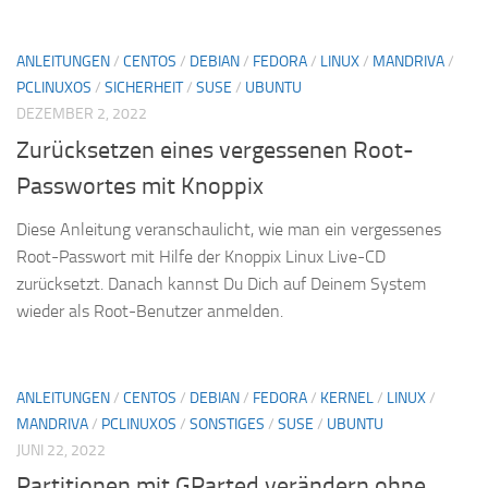
ANLEITUNGEN
/
CENTOS
/
DEBIAN
/
FEDORA
/
LINUX
/
MANDRIVA
/
PCLINUXOS
/
SICHERHEIT
/
SUSE
/
UBUNTU
DEZEMBER 2, 2022
Zurücksetzen eines vergessenen Root-
Passwortes mit Knoppix
Diese Anleitung veranschaulicht, wie man ein vergessenes
Root-Passwort mit Hilfe der Knoppix Linux Live-CD
zurücksetzt. Danach kannst Du Dich auf Deinem System
wieder als Root-Benutzer anmelden.
ANLEITUNGEN
/
CENTOS
/
DEBIAN
/
FEDORA
/
KERNEL
/
LINUX
/
MANDRIVA
/
PCLINUXOS
/
SONSTIGES
/
SUSE
/
UBUNTU
JUNI 22, 2022
Partitionen mit GParted verändern ohne