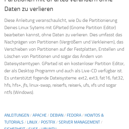
Daten zu verlieren
Diese Anleitung veranschaulicht, wie Du die Partitionierung
Deines Linux Sytems mit GParted (Gnome Partition Editor)
bearbeiten kannst, ohne Daten zu verlieren. Dies umfasst das
Nachprägen von Partitionen (Vergrößern und Verkleinern), das
Verschieben von Partitionen auf der Festplatten, Erstellen und
Löschen von Partitionen und sogar das Ändern von
Dateisystemtypen. GParted ist ein kostenloser Partition Editor,
der als Desktop Programm und auch als Live-CD verfügbar ist.
Es unterstützt fogende Dateisysteme: ext2, ext3, fat16, fat32,
hfs, hfs+, jfs, linux-swap, reiserfs, reiser4, ufs, xfs und sogar
ntfs (Windows).
ANLEITUNGEN
/
APACHE
/
DEBIAN
/
FEDORA
/
HOWTOS &
TUTORIALS
/
LINUX
/
POSTFIX
/
SERVER MANAGEMENT
/