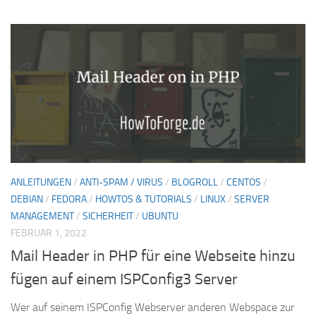
ANLEITUNGEN
/
ANTI-SPAM / VIRUS
/
BLOGROLL
/
CENTOS
/
DEBIAN
/
FEDORA
/
HOWTOS & TUTORIALS
/
LINUX
/
SERVER
MANAGEMENT
/
SICHERHEIT
/
UBUNTU
FEBRUAR 1, 2022
Mail Header in PHP für eine Webseite hinzu
fügen auf einem ISPConfig3 Server
Wer auf seinem ISPConfig Webserver anderen Webspace zur