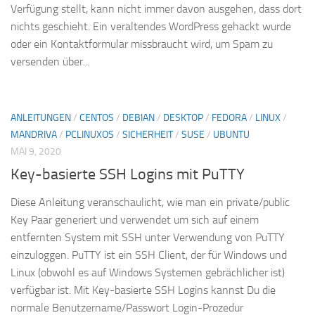
Verfügung stellt, kann nicht immer davon ausgehen, dass dort
nichts geschieht. Ein veraltendes WordPress gehackt wurde
oder ein Kontaktformular missbraucht wird, um Spam zu
versenden über...
ANLEITUNGEN
/
CENTOS
/
DEBIAN
/
DESKTOP
/
FEDORA
/
LINUX
/
MANDRIVA
/
PCLINUXOS
/
SICHERHEIT
/
SUSE
/
UBUNTU
MAI 9, 2020
Key-basierte SSH Logins mit PuTTY
Diese Anleitung veranschaulicht, wie man ein private/public
Key Paar generiert und verwendet um sich auf einem
entfernten System mit SSH unter Verwendung von PuTTY
einzuloggen. PuTTY ist ein SSH Client, der für Windows und
Linux (obwohl es auf Windows Systemen gebrächlicher ist)
verfügbar ist. Mit Key-basierte SSH Logins kannst Du die
normale Benutzername/Passwort Login-Prozedur