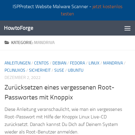
ISPProtect Website Malware Scanner -
jetzt kostenlos
Zum Inhalt springen
testen
HowtoForge
KATEGORIE:
MANDRIVA
ANLEITUNGEN
/
CENTOS
/
DEBIAN
/
FEDORA
/
LINUX
/
MANDRIVA
/
PCLINUXOS
/
SICHERHEIT
/
SUSE
/
UBUNTU
DEZEMBER 2, 2022
Zurücksetzen eines vergessenen Root-
Passwortes mit Knoppix
Diese Anleitung veranschaulicht, wie man ein vergessenes
Root-Passwort mit Hilfe der Knoppix Linux Live-CD
zurücksetzt. Danach kannst Du Dich auf Deinem System
wieder als Root-Benutzer anmelden.