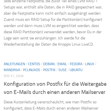
Jede einzelne Festplatte, die zuvor Teil eines LVM RAID 1
Setups war, enthält alle Daten, die in RAID gespeichert war,
aber die Festplatte kann nicht einfach ausgehängt werden.
Zuerst muss ein RAID Setup für die Partition(en) konfiguriert
werden und dann muss LVM so eingerichtet werden, dass
diese RAID Partition(en) verwendet werden, bevor Du in der
Lage sein wirst sie einzuhängen. Ich werde für die
Wiederherstellung der Daten die Knoppix Linux LiveCD.
ANLEITUNGEN
/
CENTOS
/
DEBIAN
/
EMAIL
/
FEDORA
/
LINUX
/
MANDRIVA
/
PCLINUXOS
/
POSTFIX
/
SUSE
/
UBUNTU
MAI 31, 2008
Konfiguration von Postfix für die Weitergabe
von E-Mails durch einen anderen Mailserver
Diese Kurzanleitung veranschaulicht, wie man Postfix so
konfiguriert, dass E-Mails durch einen anderen Mailserver