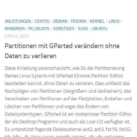
ANLEITUNGEN
/
CENTOS
/
DEBIAN
/
FEDORA
/
KERNEL
/
LINUX
/
MANDRIVA
/
PCLINUXOS
/
SONSTIGES
/
SUSE
/
UBUNTU
JUNI 22, 2022
Partitionen mit GParted verändern ohne
Daten zu verlieren
Diese Anleitung veranschaulicht, wie Du die Partitionierung
Deines Linux Sytems mit GParted (Gnome Partition Editor)
bearbeiten kannst, ohne Daten zu verlieren. Dies umfasst das
Nachprägen von Partitionen (Vergrößern und Verkleinern), das
Verschieben von Partitionen auf der Festplatten, Erstellen und
Löschen von Partitionen und sogar das Ändern von
Dateisystemtypen. GParted ist ein kostenloser Partition Editor,
der als Desktop Programm und auch als Live-CD verfügbar ist.
Es unterstützt fogende Dateisysteme: ext2, ext3, fat16, fat32,
hfs, hfs+, jfs, linux-swap, reiserfs, reiser4, ufs, xfs und sogar