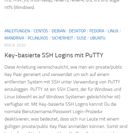
ntfs (Windows).
ANLEITUNGEN
/
CENTOS
/
DEBIAN
/
DESKTOP
/
FEDORA
/
LINUX
/
MANDRIVA
/
PCLINUXOS
/
SICHERHEIT
/
SUSE
/
UBUNTU
MAI 9, 2020
Key-basierte SSH Logins mit PuTTY
Diese Anleitung veranschaulicht, wie man ein private/public
Key Paar generiert und verwendet um sich auf einem
entfernten System mit SSH unter Verwendung von PuTTY
einzuloggen. PuTTY ist ein SSH Client, der für Windows und
Linux (obwohl es auf Windows Systemen gebrächlicher ist)
verfügbar ist. Mit Key-basierte SSH Logins kannst Du die
normale Benutzername/Passwort Login-Prozedur
deaktivieren, was bedeutet, dass sich nur Leute mit einem
gültigen private/public Key Paar anmelden können. Somit sind