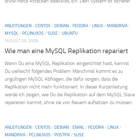
brute-force Attacken zwecklos, d.h. Dein System ist sicherer.
ANLEITUNGEN
/
CENTOS
/
DEBIAN
/
FEDORA
/
LINUX
/
MANDRIVA
/
MYSQL
/
PCLINUXOS
/
SUSE
/
UBUNTU
AUGUST 29, 2008
Wie man eine MySQL Replikation repariert
Wenn Du eine MySQL Replikation eingerichtet hast, kennst
Du vielleicht folgendes Problem: Manchmal kommt es zu
ungültigen MySQL Abfragen, die dafür sorgen, dass die
Replikation nicht mehr funktioniert. In dieser Kurzanleitung
werde ich zeigen, wie Du die Replikation auf dem MySQL Slave
reparieren kannst, ohne sie von Neuem aufsetzen zu müssen.
ANLEITUNGEN
/
CENTOS
/
DEBIAN
/
EMAIL
/
FEDORA
/
LINUX
/
MANDRIVA
/
PCLINUXOS
/
POSTFIX
/
SUSE