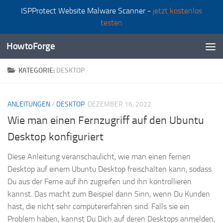
ISPProtect Website Malware Scanner -
jetzt kostenlos
Zum Inhalt springen
testen
HowtoForge
KATEGORIE:
DESKTOP
ANLEITUNGEN
/
DESKTOP
DEZEMBER 16, 2022
Wie man einen Fernzugriff auf den Ubuntu
Desktop konfiguriert
Diese Anleitung veranschaulicht, wie man einen fernen
Desktop auf einem Ubuntu Desktop freischalten kann, sodass
Du aus der Ferne auf ihn zugreifen und ihn kontrollieren
kannst. Das macht zum Beispiel dann Sinn, wenn Du Kunden
hast, die nicht sehr computererfahren sind. Falls sie ein
Problem haben, kannst Du Dich auf deren Desktops anmelden,