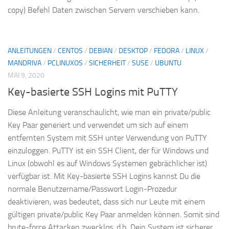
copy) Befehl Daten zwischen Servern verschieben kann.
ANLEITUNGEN
/
CENTOS
/
DEBIAN
/
DESKTOP
/
FEDORA
/
LINUX
/
MANDRIVA
/
PCLINUXOS
/
SICHERHEIT
/
SUSE
/
UBUNTU
MAI 9, 2020
Key-basierte SSH Logins mit PuTTY
Diese Anleitung veranschaulicht, wie man ein private/public
Key Paar generiert und verwendet um sich auf einem
entfernten System mit SSH unter Verwendung von PuTTY
einzuloggen. PuTTY ist ein SSH Client, der für Windows und
Linux (obwohl es auf Windows Systemen gebrächlicher ist)
verfügbar ist. Mit Key-basierte SSH Logins kannst Du die
normale Benutzername/Passwort Login-Prozedur
deaktivieren, was bedeutet, dass sich nur Leute mit einem
gültigen private/public Key Paar anmelden können. Somit sind
brute-force Attacken zwecklos, d.h. Dein System ist sicherer.