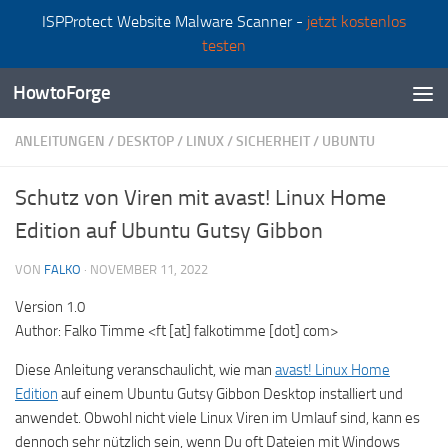
ISPProtect Website Malware Scanner -
jetzt kostenlos
Zum Inhalt springen
testen
HowtoForge
ANLEITUNGEN
/
DESKTOP
/
LINUX
/
SICHERHEIT
/
UBUNTU
Schutz von Viren mit avast! Linux Home
Edition auf Ubuntu Gutsy Gibbon
VON
FALKO
·
NOVEMBER 11, 2022
Version 1.0
Author: Falko Timme <ft [at] falkotimme [dot] com>
Diese Anleitung veranschaulicht, wie man
avast! Linux Home
Edition
auf einem Ubuntu Gutsy Gibbon Desktop installiert und
anwendet. Obwohl nicht viele Linux Viren im Umlauf sind, kann es
dennoch sehr nützlich sein, wenn Du oft Dateien mit Windows