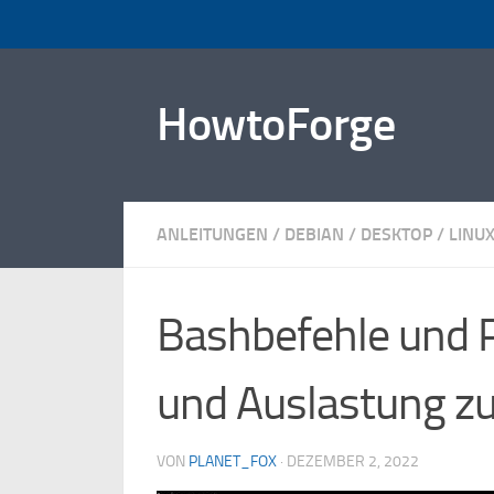
Zum Inhalt springen
HowtoForge
ANLEITUNGEN
/
DEBIAN
/
DESKTOP
/
LINU
Bashbefehle und 
und Auslastung zu
VON
PLANET_FOX
·
DEZEMBER 2, 2022