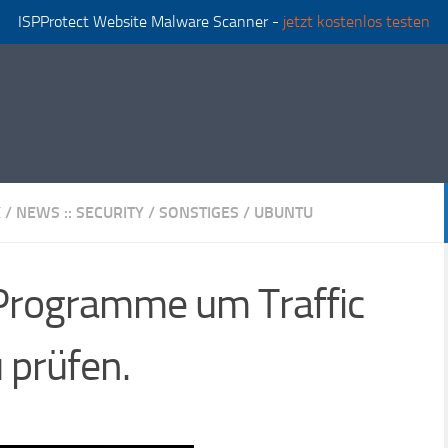
ISPProtect Website Malware Scanner -
jetzt kostenlos testen
X
/
NEWS :: SECURITY
/
SONSTIGES
/
UBUNTU
Programme um Traffic
 prüfen.