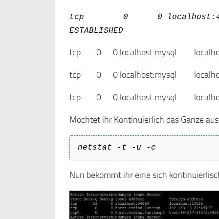
tcp 0 0 localhost
ESTABLISHED
tcp 0 0 localhost:mysql localh
tcp 0 0 localhost:mysql localh
tcp 0 0 localhost:mysql localh
Möchtet ihr Kontinuierlich das Ganze aus
netstat -t -u -c
Nun bekommt ihr eine sich kontinuierlis