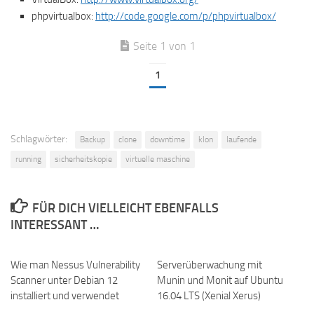
phpvirtualbox:
http://code.google.com/p/phpvirtualbox/
Seite 1 von 1
1
Schlagwörter:
Backup
clone
downtime
klon
laufende
running
sicherheitskopie
virtuelle maschine
FÜR DICH VIELLEICHT EBENFALLS
INTERESSANT …
Wie man Nessus Vulnerability
Serverüberwachung mit
Scanner unter Debian 12
Munin und Monit auf Ubuntu
installiert und verwendet
16.04 LTS (Xenial Xerus)