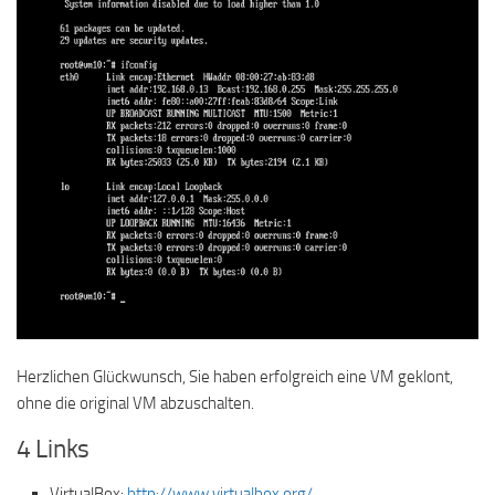
Herzlichen Glückwunsch, Sie haben erfolgreich eine VM geklont,
ohne die original VM abzuschalten.
4 Links
VirtualBox:
http://www.virtualbox.org/