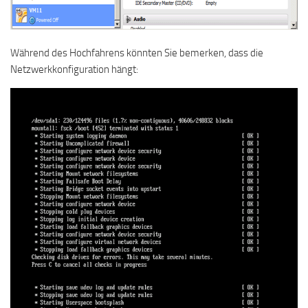
Während des Hochfahrens könnten Sie bemerken, dass die
Netzwerkkonfiguration hängt: