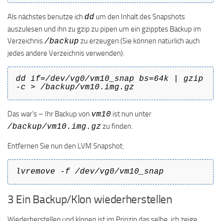
Als nächstes benutze ich
um den Inhalt des Snapshots
dd
auszulesen und ihn zu gzip zu pipen um ein gzipptes Backup im
Verzeichnis
zu erzeugen (Sie können natürlich auch
/backup
jedes andere Verzeichnis verwenden):
dd if=/dev/vg0/vm10_snap bs=64k | gzip
-c > /backup/vm10.img.gz
Das war’s – Ihr Backup von
ist nun unter
vm10
zu finden.
/backup/vm10.img.gz
Entfernen Sie nun den LVM Snapshot:
lvremove -f /dev/vg0/vm10_snap
3 Ein Backup/Klon wiederherstellen
Wiederherstellen und klonen ist im Prinzip das selbe, ich zeige