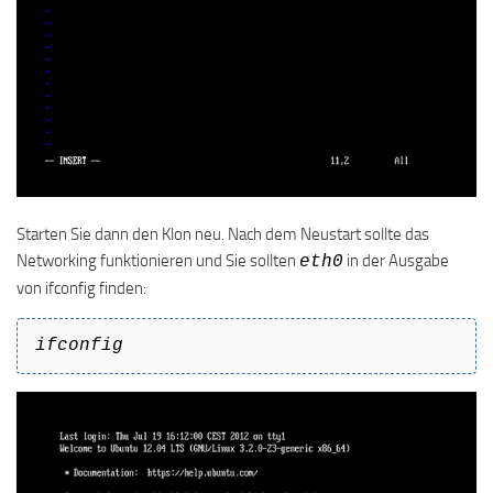
Starten Sie dann den Klon neu. Nach dem Neustart sollte das
Networking funktionieren und Sie sollten
in der Ausgabe
eth0
von ifconfig finden:
ifconfig