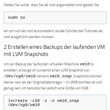
Stellen Sie sicher, dass Sie als root angemeldet sind (geben Sie
sudo su
ein um sich als root anzumelden), da alle Schritte des Tutorials als
root ausgeführt werden müssen.
2 Erstellen eines Backups der laufenden VM
mit LVM Snapshots
Um ein Backup der laufenden virtuellen Maschine
zu
vm10
erstellen, erzeuge ich zunächst einen LVM Snapshot von
namens
. Snapshots können
/dev/vg0/vm10
vm10_snap
kleiner sein als der Originaldatenträger – 512MB könnten an sich
genug sein, ich benutze hier jedoch eine Größe von 5GB:
lvcreate -L5G -s -n vm10_snap
/dev/vg0/vm10