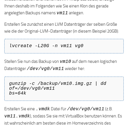
Ihnen deshalb im Folgenden wie Sie einen Klon des gerade
angelegten Backups namens
anlegen.
vm11
Erstellen Sie zunächst einen LVM Datenträger der selben Größe
wie die der Original-LVM-Datenträger (in diesem Beispiel 20GB):
lvcreate -L20G -n vm11 vg0
Stellen Sie nun das Backup von
auf dem neuen logischen
vm10
Datenträger
wieder her:
/dev/vg0/vm11
gunzip -c /backup/vm10.img.gz | dd
of=/dev/vg0/vm11
bs=64k
Erstellen Sie eine
Datei für
(z.B.
.vmdk
/dev/vg0/vm11
), sodass Sie sie mit VirtualBox benutzen können. Es
vm11.vmdk
ist wahrscheinlich am besten diese im Homeverzeichnis des