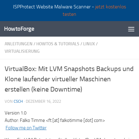
ISPProtect Website Malware Scanner -
jetzt kostenlos
Zum Inhalt springen
testen
HowtoForge
ANLEITUNGEN
/
HOWTOS & TUTORIALS
/
LINUX
/
VIRTUALISIERUNG
VirtualBox: Mit LVM Snapshots Backups und
Klone laufender virtueller Maschinen
erstellen (keine Downtime)
VON
CSCH
·
DEZEMBER 16, 2022
Version 1.0
Author: Falko Timme <ft [at] falkotimme [dot] com>
Follow me on Twitter