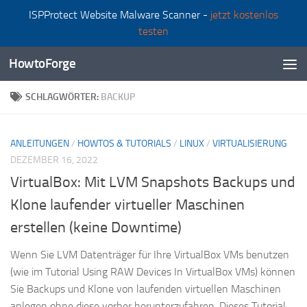
ISPProtect Website Malware Scanner -
jetzt kostenlos
Zum Inhalt springen
testen
HowtoForge
SCHLAGWÖRTER:
BACKUP
ANLEITUNGEN
/
HOWTOS & TUTORIALS
/
LINUX
/
VIRTUALISIERUNG
DEZEMBER 16, 2022
VirtualBox: Mit LVM Snapshots Backups und
Klone laufender virtueller Maschinen
erstellen (keine Downtime)
Wenn Sie LVM Datenträger für Ihre VirtualBox VMs benutzen
(wie im Tutorial Using RAW Devices In VirtualBox VMs) können
Sie Backups und Klone von laufenden virtuellen Maschinen
anlegen ohne diese vorher herunterzufahren. Dieses Tutorial