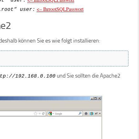
ot“ user:
<– IhrrootSQLPasswort
„root“ user:
he2
eshalb können Sie es wie folgt installieren:
und Sie sollten die Apache2
tp://192.168.0.100