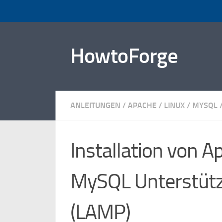
Zum Inhalt springen
HowtoForge
ANLEITUNGEN
/
APACHE
/
LINUX
/
MYSQL
Installation von 
MySQL Unterstütz
(LAMP)