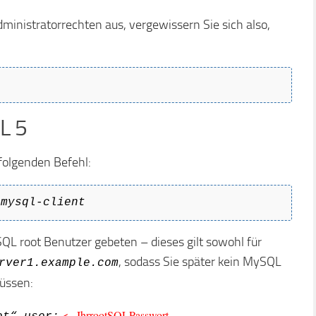
Administratorrechten aus, vergewissern Sie sich also,
L 5
folgenden Befehl:
 mysql-client
L root Benutzer gebeten – dieses gilt sowohl für
, sodass Sie später kein MySQL
rver1.example.com
üssen:
<– IhrrootSQLPasswort