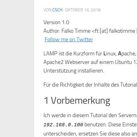
VON
CSCH
·
OKTOBER 16, 2018
Version 1.0
Author: Falko Timme <ft [at] falkotimme
Follow me on Twitter
LAMP ist die Kurzform für
L
inux,
A
pache,
Apache2 Webserver auf einem Ubuntu 1
Unterstützung installieren.
Für die Richtigkeit der Inhalte des Tutoria
1 Vorbemerkung
Ich werde in diesem Tutorial den Serve
benutzen. Diese Einste
192.168.0.100
unterscheiden, ersetzen Sie diese also a