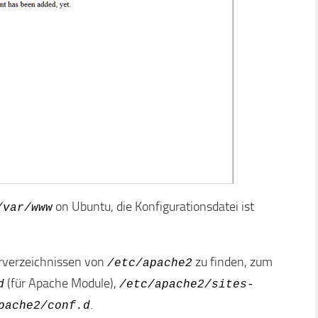
on Ubuntu, die Konfigurationsdatei ist
/var/www
erverzeichnissen von
zu finden, zum
/etc/apache2
(für Apache Module),
d
/etc/apache2/sites-
.
pache2/conf.d