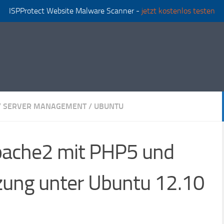
ISPProtect Website Malware Scanner -
jetzt kostenlos testen
/
SERVER MANAGEMENT
/
UBUNTU
Apache2 mit PHP5 und
ung unter Ubuntu 12.10