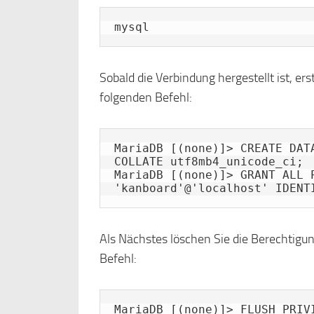
mysql
Sobald die Verbindung hergestellt ist, e
folgenden Befehl:
MariaDB [(none)]> CREATE DAT
COLLATE utf8mb4_unicode_ci;

MariaDB [(none)]> GRANT ALL P
'kanboard'@'localhost' IDENT
Als Nächstes löschen Sie die Berechtig
Befehl:
MariaDB [(none)]> FLUSH PRIVI