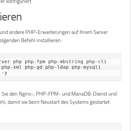
r konfiguriert.
ieren
 und andere PHP-Erweiterungen auf Ihrem Server
folgenden Befehl installieren:
rver php php-fpm php-mbstring php-cli 
 php-xml php-gd php-ldap php-mysqli 
 -y
arten Sie den Nginx-, PHP-FPM- und MariaDB-Dienst und
ehl, damit sie beim Neustart des Systems gestartet