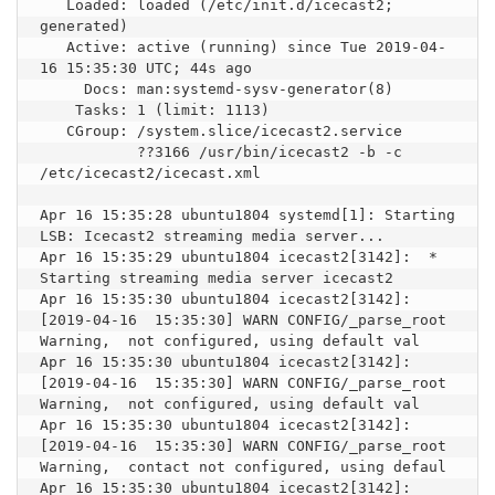
   Loaded: loaded (/etc/init.d/icecast2; 
generated)

   Active: active (running) since Tue 2019-04-
16 15:35:30 UTC; 44s ago

     Docs: man:systemd-sysv-generator(8)

    Tasks: 1 (limit: 1113)

   CGroup: /system.slice/icecast2.service

           ??3166 /usr/bin/icecast2 -b -c 
/etc/icecast2/icecast.xml

Apr 16 15:35:28 ubuntu1804 systemd[1]: Starting 
LSB: Icecast2 streaming media server...

Apr 16 15:35:29 ubuntu1804 icecast2[3142]:  * 
Starting streaming media server icecast2

Apr 16 15:35:30 ubuntu1804 icecast2[3142]: 
[2019-04-16  15:35:30] WARN CONFIG/_parse_root 
Warning,  not configured, using default val

Apr 16 15:35:30 ubuntu1804 icecast2[3142]: 
[2019-04-16  15:35:30] WARN CONFIG/_parse_root 
Warning,  not configured, using default val

Apr 16 15:35:30 ubuntu1804 icecast2[3142]: 
[2019-04-16  15:35:30] WARN CONFIG/_parse_root 
Warning,  contact not configured, using defaul

Apr 16 15:35:30 ubuntu1804 icecast2[3142]: 