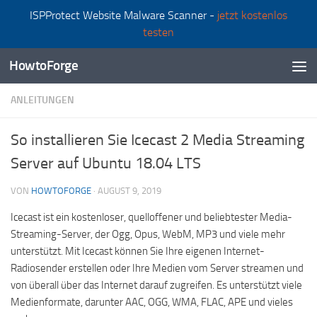
ISPProtect Website Malware Scanner -
jetzt kostenlos
Zum Inhalt springen
testen
HowtoForge
ANLEITUNGEN
So installieren Sie Icecast 2 Media Streaming
Server auf Ubuntu 18.04 LTS
VON
HOWTOFORGE
·
AUGUST 9, 2019
Icecast ist ein kostenloser, quelloffener und beliebtester Media-
Streaming-Server, der Ogg, Opus, WebM, MP3 und viele mehr
unterstützt. Mit Icecast können Sie Ihre eigenen Internet-
Radiosender erstellen oder Ihre Medien vom Server streamen und
von überall über das Internet darauf zugreifen. Es unterstützt viele
Medienformate, darunter AAC, OGG, WMA, FLAC, APE und vieles