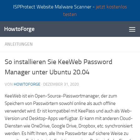
ISPProtect Website Malware Scanner -
jetzt kostenlos
Zum Inhalt springen
testen
HowtoForge
ANLEITUNGEN
So installieren Sie KeeWeb Password
Manager unter Ubuntu 20.04
VON
HOWTOFORGE
·
DEZEMBER 31, 2020
KeeWeb ist ein Open-Source-Passwortmanager, der zum
Speichern von Passwörtern sowohl online als auch offline
verwendet wird. Er ist kompatibel mit KeePass und auch als Web-
Version und Desktop-Apps verfügbar. Er kann mit anderen Cloud-
Diensten wie OneDrive, Google Drive, Dropbox, etc. synchronisiert
werden. Es hilft Ihnen, alle Ihre Passwörter auf sichere Weise zu