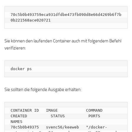
70c5b0b493759eca931dfdbe473fb090d8e66d4269b6f7b
Sie können den laufenden Container auch mit folgendem Befehl
verifizieren:
docker ps
Sie sollten die folgende Ausgabe erhalten:
CONTAINER ID   IMAGE            COMMAND                  
CREATED          STATUS          PORTS                
NAMES

70c5b0b49375   svenc56/keeweb   "/docker-