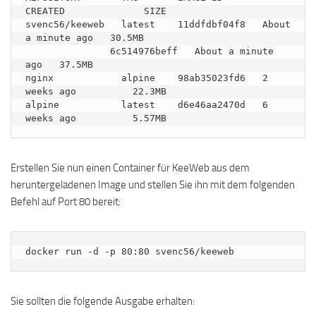
CREATED              SIZE

svenc56/keeweb   latest    11ddfdbf04f8   About 
a minute ago   30.5MB

               6c514976beff   About a minute 
ago   37.5MB

nginx            alpine    98ab35023fd6   2 
weeks ago          22.3MB

alpine           latest    d6e46aa2470d   6 
Erstellen Sie nun einen Container für KeeWeb aus dem
heruntergeladenen Image und stellen Sie ihn mit dem folgenden
Befehl auf Port 80 bereit:
docker run -d -p 80:80 svenc56/keeweb
Sie sollten die folgende Ausgabe erhalten: