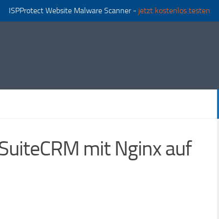
ISPProtect Website Malware Scanner -
jetzt kostenlos testen
e SuiteCRM mit Nginx auf