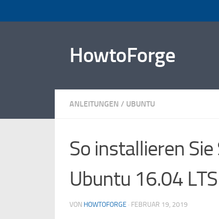
Zum Inhalt springen
HowtoForge
ANLEITUNGEN
/
UBUNTU
So installieren Si
Ubuntu 16.04 LTS
VON
HOWTOFORGE
·
FEBRUAR 19, 2019