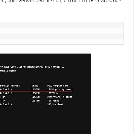
tat, oder verwenden Sie curl, um den HTTP-Statuscode