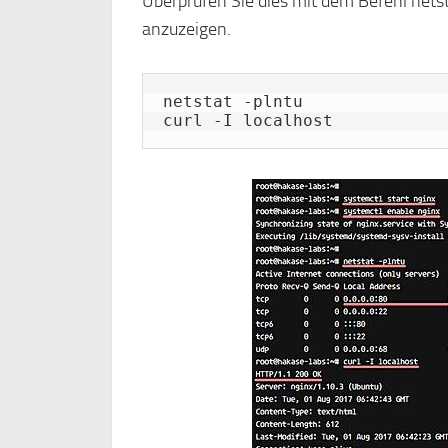
Überprüfen Sie dies mit dem Befehl nets
anzuzeigen.
netstat -plntu

curl -I localhost