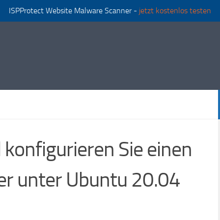
ISPProtect Website Malware Scanner -
jetzt kostenlos testen
d konfigurieren Sie einen
r unter Ubuntu 20.04