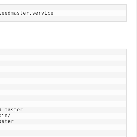
weedmaster.service
 master

in/

ster
