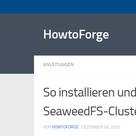
Zum Inhalt springen
HowtoForge
ANLEITUNGEN
So installieren un
SeaweedFS-Cluste
VON
HOWTOFORGE
·
DEZEMBER 30, 2020