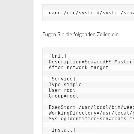
nano /etc/systemd/system/sea
Fügen Sie die folgenden Zeilen ein:
[Unit]

Description=SeaweedFS Master

After=network.target

[Service]

Type=simple

User=root

Group=root

ExecStart=/usr/local/bin/weed
WorkingDirectory=/usr/local/b
SyslogIdentifier=seaweedfs-ma
[Install]
