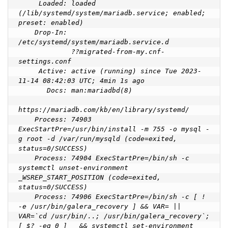
     Loaded: loaded 
(/lib/systemd/system/mariadb.service; enabled; 
preset: enabled)

    Drop-In: 
/etc/systemd/system/mariadb.service.d

             ??migrated-from-my.cnf-
settings.conf

     Active: active (running) since Tue 2023-
11-14 08:42:03 UTC; 4min 1s ago

       Docs: man:mariadbd(8)

https://mariadb.com/kb/en/library/systemd/

    Process: 74903 
ExecStartPre=/usr/bin/install -m 755 -o mysql -
g root -d /var/run/mysqld (code=exited, 
status=0/SUCCESS)

    Process: 74904 ExecStartPre=/bin/sh -c 
systemctl unset-environment 
_WSREP_START_POSITION (code=exited, 
status=0/SUCCESS)

    Process: 74906 ExecStartPre=/bin/sh -c [ ! 
-e /usr/bin/galera_recovery ] && VAR= ||   
VAR=`cd /usr/bin/..; /usr/bin/galera_recovery`; 
[ $? -eq 0 ]   && systemctl set-environment 