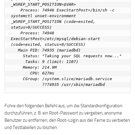
_WSREP_START_POSITION=$VAR>

    Process: 74946 ExecStartPost=/bin/sh -c 
systemctl unset-environment 
_WSREP_START_POSITION (code=exited, 
status=0/SUCCESS)

    Process: 74948 
ExecStartPost=/etc/mysql/debian-start 
(code=exited, status=0/SUCCESS)

   Main PID: 74935 (mariadbd)

     Status: "Taking your SQL requests now..."

      Tasks: 9 (limit: 1107)

     Memory: 214.9M

        CPU: 627ms

     CGroup: /system.slice/mariadb.service

Führe den folgenden Befehl aus, um die Standardkonfiguration
durchzuführen, z. B. ein Root-Passwort zu vergeben, anonyme
Benutzer zu entfernen, den Root-Login aus der Ferne zu verbieten
und Testtabellen zu löschen.