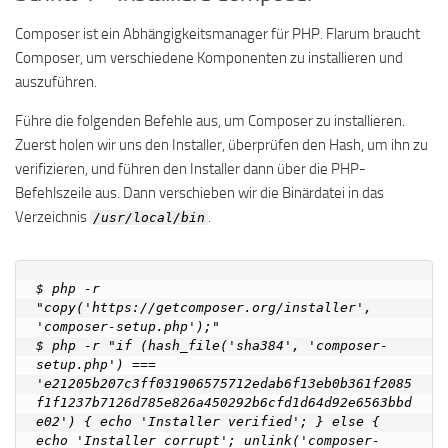
Composer ist ein Abhängigkeitsmanager für PHP. Flarum braucht
Composer, um verschiedene Komponenten zu installieren und
auszuführen.
Führe die folgenden Befehle aus, um Composer zu installieren.
Zuerst holen wir uns den Installer, überprüfen den Hash, um ihn zu
verifizieren, und führen den Installer dann über die PHP-
Befehlszeile aus. Dann verschieben wir die Binärdatei in das
Verzeichnis
.
/usr/local/bin
$ php -r 
"copy('https://getcomposer.org/installer', 
'composer-setup.php');"

$ php -r "if (hash_file('sha384', 'composer-
setup.php') === 
'e21205b207c3ff031906575712edab6f13eb0b361f2085
f1f1237b7126d785e826a450292b6cfd1d64d92e6563bbd
e02') { echo 'Installer verified'; } else { 
echo 'Installer corrupt'; unlink('composer-