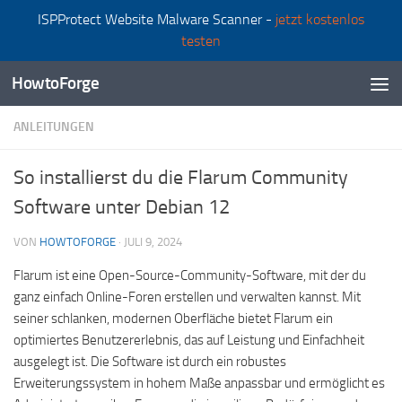
ISPProtect Website Malware Scanner -
jetzt kostenlos
Zum Inhalt springen
testen
HowtoForge
ANLEITUNGEN
So installierst du die Flarum Community
Software unter Debian 12
VON
HOWTOFORGE
·
JULI 9, 2024
Flarum ist eine Open-Source-Community-Software, mit der du
ganz einfach Online-Foren erstellen und verwalten kannst. Mit
seiner schlanken, modernen Oberfläche bietet Flarum ein
optimiertes Benutzererlebnis, das auf Leistung und Einfachheit
ausgelegt ist. Die Software ist durch ein robustes
Erweiterungssystem in hohem Maße anpassbar und ermöglicht es