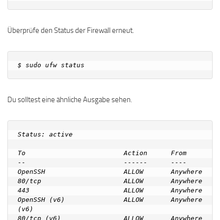
Überprüfe den Status der Firewall erneut.
Du solltest eine ähnliche Ausgabe sehen.
Status: active

To                         Action      From

--                         ------      ----

OpenSSH                    ALLOW       Anywhere

80/tcp                     ALLOW       Anywhere

443                        ALLOW       Anywhere

OpenSSH (v6)               ALLOW       Anywhere 
(v6)

80/tcp (v6)                ALLOW       Anywhere 