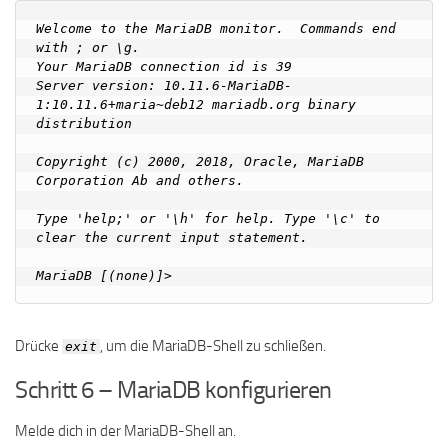
Welcome to the MariaDB monitor.  Commands end 
with ; or \g.

Your MariaDB connection id is 39

Server version: 10.11.6-MariaDB-
1:10.11.6+maria~deb12 mariadb.org binary 
distribution

Copyright (c) 2000, 2018, Oracle, MariaDB 
Corporation Ab and others.

Type 'help;' or '\h' for help. Type '\c' to 
clear the current input statement.

Drücke
, um die MariaDB-Shell zu schließen.
exit
Schritt 6 – MariaDB konfigurieren
Melde dich in der MariaDB-Shell an.