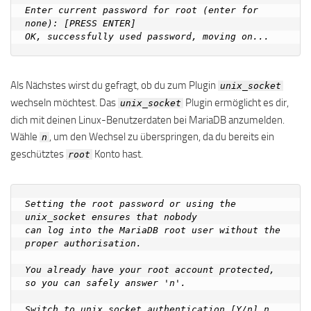
Enter current password for root (enter for 
none): [PRESS ENTER]

Als Nächstes wirst du gefragt, ob du zum Plugin
unix_socket
wechseln möchtest. Das
Plugin ermöglicht es dir,
unix_socket
dich mit deinen Linux-Benutzerdaten bei MariaDB anzumelden.
Wähle
, um den Wechsel zu überspringen, da du bereits ein
n
geschütztes
Konto hast.
root
Setting the root password or using the 
unix_socket ensures that nobody

can log into the MariaDB root user without the 
proper authorisation.

You already have your root account protected, 
so you can safely answer 'n'.

Switch to unix_socket authentication [Y/n] n
