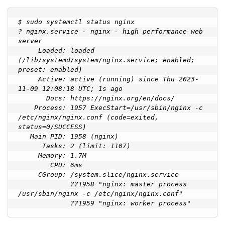
$ sudo systemctl status nginx

? nginx.service - nginx - high performance web 
server

     Loaded: loaded 
(/lib/systemd/system/nginx.service; enabled; 
preset: enabled)

     Active: active (running) since Thu 2023-
11-09 12:08:18 UTC; 1s ago

       Docs: https://nginx.org/en/docs/

    Process: 1957 ExecStart=/usr/sbin/nginx -c 
/etc/nginx/nginx.conf (code=exited, 
status=0/SUCCESS)

   Main PID: 1958 (nginx)

      Tasks: 2 (limit: 1107)

     Memory: 1.7M

        CPU: 6ms

     CGroup: /system.slice/nginx.service

             ??1958 "nginx: master process 
/usr/sbin/nginx -c /etc/nginx/nginx.conf"
