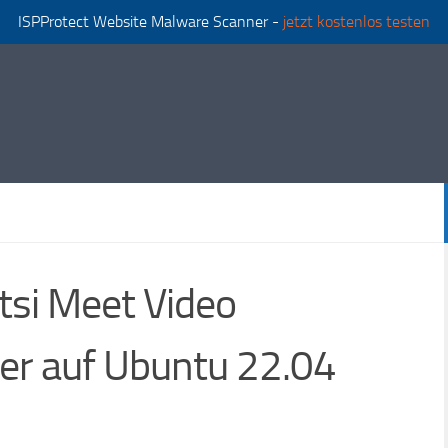
ISPProtect Website Malware Scanner -
jetzt kostenlos testen
Jitsi Meet Video
er auf Ubuntu 22.04