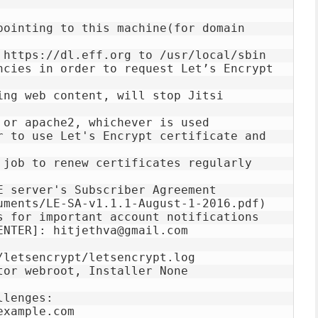
pointing to this machine(for domain 
 https://dl.eff.org to /usr/local/sbin

ncies in order to request Let’s Encrypt 
ing web content, will stop Jitsi 
 or apache2, whichever is used

r to use Let's Encrypt certificate and 
 job to renew certificates regularly

E server's Subscriber Agreement 
uments/LE-SA-v1.1.1-August-1-2016.pdf)

s for important account notifications

NTER]: hitjethva@gmail.com

letsencrypt/letsencrypt.log

or webroot, Installer None

lenges:

xample.com
