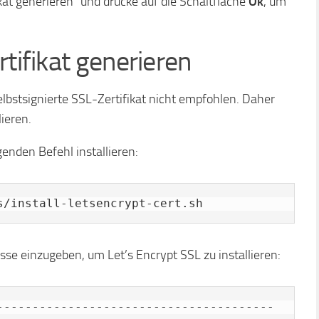
kat generieren“ und drücke auf die Schaltfläche
Ok
, um
rtifikat generieren
lbstsignierte SSL-Zertifikat nicht empfohlen. Daher
lieren.
enden Befehl installieren:
s/install-letsencrypt-cert.sh
sse einzugeben, um Let’s Encrypt SSL zu installieren:
---------------------------------------