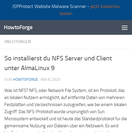
ISPProtect Website Malware Scanner -
jetzt kostenlos
Zum Inhalt springen
testen
HowtoForge
ANLEITUNGEN
So installierst du NFS Server und Client
unter AlmaLinux 9
VON
HOWTOFORGE
·
MAI 8, 2023
Was ist NFS? NFS, oder Network File System, ist ein Protokoll, das
es lokalen Nutzern ermöglicht, auf entfernte Daten von mehreren
Festplatten und Verzeichnissen zuzugreifen, wie bei einem lokalen
Zugriff. Das NFS-Protokoll wurde ursprünglich von Sun
Microsystem entwickelt und ist heute das Standardprotokoll für die
gemeinsame Nutzung von Dateien über ein Netzwerk. Es wird