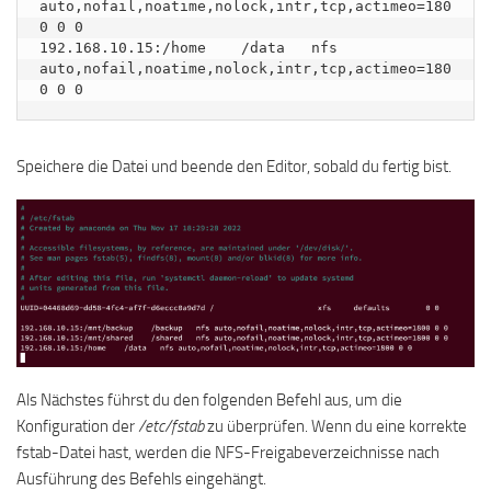
auto,nofail,noatime,nolock,intr,tcp,actimeo=180
0 0 0

192.168.10.15:/home    /data   nfs 
auto,nofail,noatime,nolock,intr,tcp,actimeo=180
0 0 0
Speichere die Datei und beende den Editor, sobald du fertig bist.
Als Nächstes führst du den folgenden Befehl aus, um die
Konfiguration der
/etc/fstab
zu überprüfen. Wenn du eine korrekte
fstab-Datei hast, werden die NFS-Freigabeverzeichnisse nach
Ausführung des Befehls eingehängt.