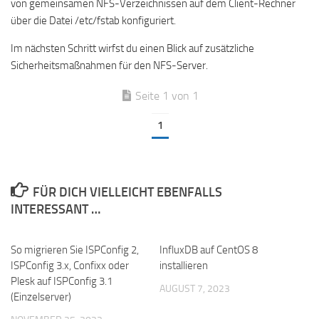
von gemeinsamen NFS-Verzeichnissen auf dem Client-Rechner
über die Datei /etc/fstab konfiguriert.
Im nächsten Schritt wirfst du einen Blick auf zusätzliche
Sicherheitsmaßnahmen für den NFS-Server.
Seite 1 von 1
1
FÜR DICH VIELLEICHT EBENFALLS
INTERESSANT …
So migrieren Sie ISPConfig 2,
InfluxDB auf CentOS 8
ISPConfig 3.x, Confixx oder
installieren
Plesk auf ISPConfig 3.1
AUGUST 7, 2023
(Einzelserver)