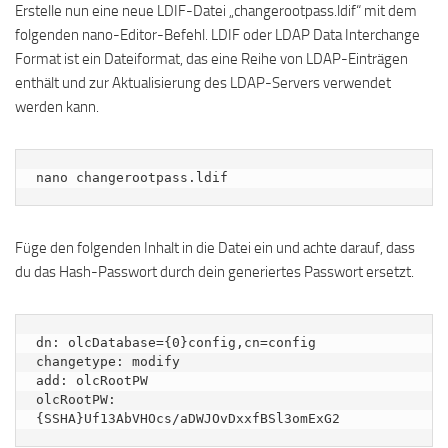
Erstelle nun eine neue LDIF-Datei „changerootpass.ldif“ mit dem
folgenden nano-Editor-Befehl. LDIF oder LDAP Data Interchange
Format ist ein Dateiformat, das eine Reihe von LDAP-Einträgen
enthält und zur Aktualisierung des LDAP-Servers verwendet
werden kann.
nano changerootpass.ldif
Füge den folgenden Inhalt in die Datei ein und achte darauf, dass
du das Hash-Passwort durch dein generiertes Passwort ersetzt.
dn: olcDatabase={0}config,cn=config

changetype: modify

add: olcRootPW

olcRootPW: 
{SSHA}Uf13AbVHOcs/aDWJOvDxxfBSl3omExG2