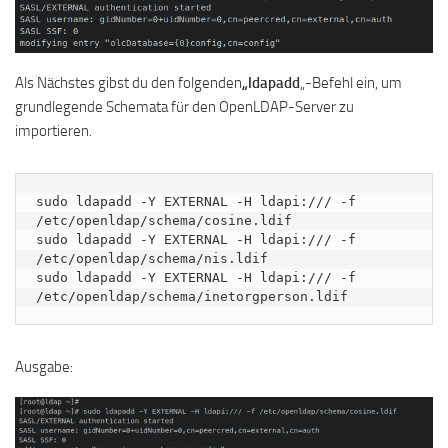
Als Nächstes gibst du den folgenden
„ldapadd
„-Befehl ein, um
grundlegende Schemata für den OpenLDAP-Server zu
importieren.
sudo ldapadd -Y EXTERNAL -H ldapi:/// -f 
/etc/openldap/schema/cosine.ldif

sudo ldapadd -Y EXTERNAL -H ldapi:/// -f 
/etc/openldap/schema/nis.ldif 

sudo ldapadd -Y EXTERNAL -H ldapi:/// -f 
/etc/openldap/schema/inetorgperson.ldif
Ausgabe: