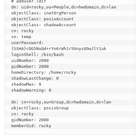
# adduser.ldif

dn: uid=rocky,ou=People,dc=hwdomain,dc=lan

objectClass: inetOrgPerson

objectClass: posixAccount

objectClass: shadowAccount

cn: rocky

sn: temp

userPassword: 
{SSHA}cDG5NuQd+rYn6rWh1r5UnysUOwJlt1uk

loginShell: /bin/bash

uidNumber: 2000

gidNumber: 2000

homeDirectory: /home/rocky

shadowLastChange: 0

shadowMax: 0

shadowWarning: 0

dn: cn=rocky,ou=Group,dc=hwdomain,dc=lan

objectClass: posixGroup

cn: rocky

gidNumber: 2000

memberUid: rocky