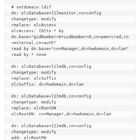
# setdomain.ldif

dn: olcDatabase={1}monitor,cn=config

changetype: modify

replace: olcAccess

olcAccess: {0}to * by 
dn.base="gidNumber=0+uidNumber=0,cn=peercred,cn
=external,cn=auth"

read by dn.base="cn=Manager,dc=hwdomain,dc=lan" 
read by * none

dn: olcDatabase={2}mdb,cn=config

changetype: modify

replace: olcSuffix

olcSuffix: dc=hwdomain,dc=lan

dn: olcDatabase={2}mdb,cn=config

changetype: modify

replace: olcRootDN

olcRootDN: cn=Manager,dc=hwdomain,dc=lan

dn: olcDatabase={2}mdb,cn=config

changetype: modify

add: olcRootPW
