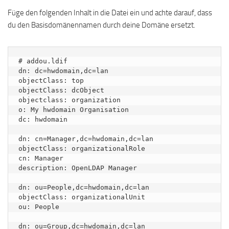
Füge den folgenden Inhalt in die Datei ein und achte darauf, dass
du den Basisdomänennamen durch deine Domäne ersetzt.
# addou.ldif

dn: dc=hwdomain,dc=lan

objectClass: top

objectClass: dcObject

objectclass: organization

o: My hwdomain Organisation

dc: hwdomain

dn: cn=Manager,dc=hwdomain,dc=lan

objectClass: organizationalRole

cn: Manager

description: OpenLDAP Manager

dn: ou=People,dc=hwdomain,dc=lan

objectClass: organizationalUnit

ou: People

dn: ou=Group,dc=hwdomain,dc=lan
