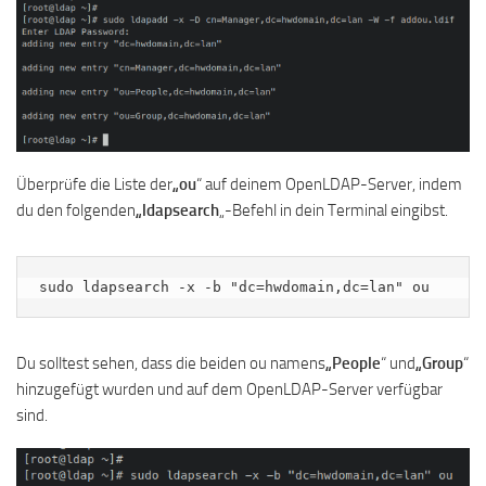
Überprüfe die Liste der
„ou
“ auf deinem OpenLDAP-Server, indem
du den folgenden
„ldapsearch
„-Befehl in dein Terminal eingibst.
sudo ldapsearch -x -b "dc=hwdomain,dc=lan" ou
Du solltest sehen, dass die beiden ou namens
„People
“ und
„Group
“
hinzugefügt wurden und auf dem OpenLDAP-Server verfügbar
sind.