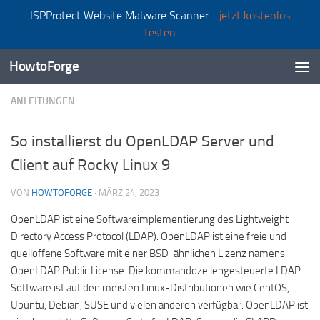
ISPProtect Website Malware Scanner -
jetzt kostenlos
Zum Inhalt springen
testen
HowtoForge
ANLEITUNGEN
So installierst du OpenLDAP Server und
Client auf Rocky Linux 9
VON
HOWTOFORGE
·
MÄRZ 24, 2023
OpenLDAP ist eine Softwareimplementierung des Lightweight
Directory Access Protocol (LDAP). OpenLDAP ist eine freie und
quelloffene Software mit einer BSD-ähnlichen Lizenz namens
OpenLDAP Public License. Die kommandozeilengesteuerte LDAP-
Software ist auf den meisten Linux-Distributionen wie CentOS,
Ubuntu, Debian, SUSE und vielen anderen verfügbar. OpenLDAP ist