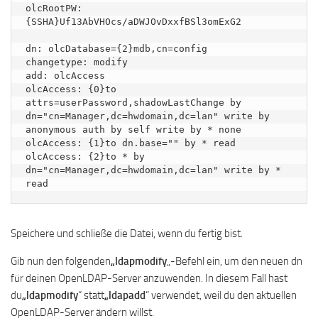
olcRootPW: 
{SSHA}Uf13AbVHOcs/aDWJOvDxxfBSl3omExG2

dn: olcDatabase={2}mdb,cn=config

changetype: modify

add: olcAccess

olcAccess: {0}to 
attrs=userPassword,shadowLastChange by

dn="cn=Manager,dc=hwdomain,dc=lan" write by 
anonymous auth by self write by * none

olcAccess: {1}to dn.base="" by * read

olcAccess: {2}to * by 
dn="cn=Manager,dc=hwdomain,dc=lan" write by * 
read
Speichere und schließe die Datei, wenn du fertig bist.
Gib nun den folgenden
„ldapmodify
„-Befehl ein, um den neuen dn
für deinen OpenLDAP-Server anzuwenden. In diesem Fall hast
du
„ldapmodify
“ statt
„ldapadd
“ verwendet, weil du den aktuellen
OpenLDAP-Server ändern willst.