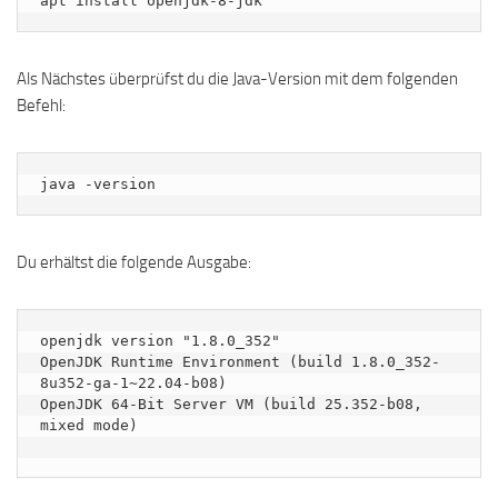
apt install openjdk-8-jdk
Als Nächstes überprüfst du die Java-Version mit dem folgenden
Befehl:
java -version
Du erhältst die folgende Ausgabe:
openjdk version "1.8.0_352"

OpenJDK Runtime Environment (build 1.8.0_352-
8u352-ga-1~22.04-b08)

OpenJDK 64-Bit Server VM (build 25.352-b08, 
mixed mode)
