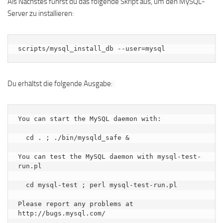
Als Nächstes führst du das folgende Skript aus, um den MySQL-
Server zu installieren:
scripts/mysql_install_db --user=mysql
Du erhältst die folgende Ausgabe:
You can start the MySQL daemon with:

  cd . ; ./bin/mysqld_safe &

You can test the MySQL daemon with mysql-test-
run.pl

  cd mysql-test ; perl mysql-test-run.pl

Please report any problems at 
http://bugs.mysql.com/
