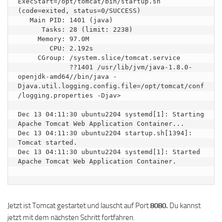
ExecStart=/opt/tomcat/bin/startup.sh 
(code=exited, status=0/SUCCESS)

   Main PID: 1401 (java)

      Tasks: 28 (limit: 2238)

     Memory: 97.0M

        CPU: 2.192s

     CGroup: /system.slice/tomcat.service

             ??1401 /usr/lib/jvm/java-1.8.0-
openjdk-amd64//bin/java -
Djava.util.logging.config.file=/opt/tomcat/conf
/logging.properties -Djav>

Dec 13 04:11:30 ubuntu2204 systemd[1]: Starting 
Apache Tomcat Web Application Container...

Dec 13 04:11:30 ubuntu2204 startup.sh[1394]: 
Tomcat started.

Dec 13 04:11:30 ubuntu2204 systemd[1]: Started 
Apache Tomcat Web Application Container.

Jetzt ist Tomcat gestartet und lauscht auf Port
8080.
Du kannst
jetzt mit dem nächsten Schritt fortfahren.