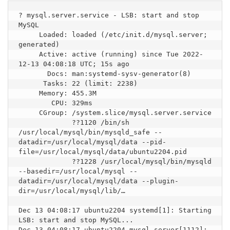
? mysql.server.service - LSB: start and stop 
MySQL

     Loaded: loaded (/etc/init.d/mysql.server; 
generated)

     Active: active (running) since Tue 2022-
12-13 04:08:18 UTC; 15s ago

       Docs: man:systemd-sysv-generator(8)

      Tasks: 22 (limit: 2238)

     Memory: 455.3M

        CPU: 329ms

     CGroup: /system.slice/mysql.server.service

             ??1120 /bin/sh 
/usr/local/mysql/bin/mysqld_safe --
datadir=/usr/local/mysql/data --pid-
file=/usr/local/mysql/data/ubuntu2204.pid

             ??1228 /usr/local/mysql/bin/mysqld 
--basedir=/usr/local/mysql --
datadir=/usr/local/mysql/data --plugin-
dir=/usr/local/mysql/lib/…

Dec 13 04:08:17 ubuntu2204 systemd[1]: Starting 
LSB: start and stop MySQL...

Dec 13 04:08:17 ubuntu2204 mysql.server[1112]: 