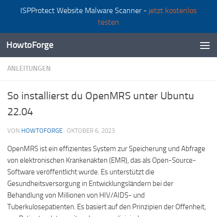
ISPProtect Website Malware Scanner -
jetzt kostenlos
Zum Inhalt springen
testen
HowtoForge
ANLEITUNGEN
So installierst du OpenMRS unter Ubuntu
22.04
VON
HOWTOFORGE
·
OKTOBER 6, 2023
OpenMRS ist ein effizientes System zur Speicherung und Abfrage
von elektronischen Krankenakten (EMR), das als Open-Source-
Software veröffentlicht wurde. Es unterstützt die
Gesundheitsversorgung in Entwicklungsländern bei der
Behandlung von Millionen von HIV/AIDS- und
Tuberkulosepatienten. Es basiert auf den Prinzipien der Offenheit,