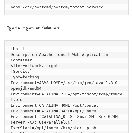
nano /etc/systemd/system/tomcat.service
Füge die folgenden Zeilen ein:
[Unit]

Description=Apache Tomcat Web Application 
Container

After=network.target

[Service]

Type=forking

Environment=JAVA_HOME=/usr/lib/jvm/java-1.8.0-
openjdk-amd64

Environment=CATALINA_PID=/opt/tomcat/temp/tomca
t.pid

Environment=CATALINA_HOME=/opt/tomcat

Environment=CATALINA_BASE=/opt/tomcat

Environment=’CATALINA_OPTS=-Xms512M -Xmx1024M -
server -XX:+UseParallelGC’

ExecStart=/opt/tomcat/bin/startup.sh
