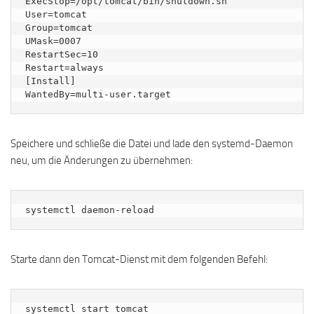
ExecStop=/opt/tomcat/bin/shutdown.sh

User=tomcat

Group=tomcat

UMask=0007

RestartSec=10

Restart=always

[Install]

Speichere und schließe die Datei und lade den systemd-Daemon
neu, um die Änderungen zu übernehmen:
systemctl daemon-reload
Starte dann den Tomcat-Dienst mit dem folgenden Befehl:
systemctl start tomcat