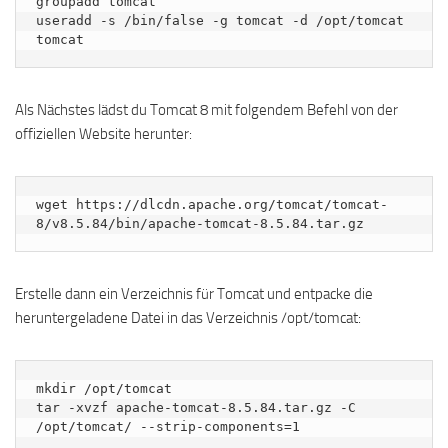
groupadd tomcat

useradd -s /bin/false -g tomcat -d /opt/tomcat 
tomcat
Als Nächstes lädst du Tomcat 8 mit folgendem Befehl von der
offiziellen Website herunter:
wget https://dlcdn.apache.org/tomcat/tomcat-
8/v8.5.84/bin/apache-tomcat-8.5.84.tar.gz
Erstelle dann ein Verzeichnis für Tomcat und entpacke die
heruntergeladene Datei in das Verzeichnis /opt/tomcat:
mkdir /opt/tomcat

tar -xvzf apache-tomcat-8.5.84.tar.gz -C 
/opt/tomcat/ --strip-components=1