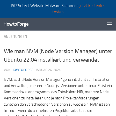
ISPProtect Website Malware Scanner -
jetzt kostenlos
Zum Inhalt springen
testen
HowtoForge
ANLEITUNGEN
Wie man NVM (Node Version Manager) unter
Ubuntu 22.04 installiert und verwendet
VON
HOWTOFORGE
·
JANUAR 26, 2024
NVM, auch „Node Version Manager“ genannt, dient zur Installation
und Verwaltung mehrerer Node.js-Versionen unter Linux. Es ist ein
Kommandozeilenprogramm, das Entwicklern hilft, mehrere Node-
Versionen zu installieren und je nach Projektanforderungen
zwischen den verschiedenen Versionen zu wechseln. NVM ist sehr
hilfreich, wenn du an mehreren Projekten arbeitest, die