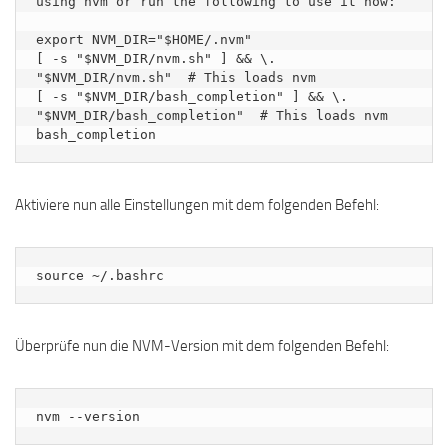
using nvm or run the following to use it now:

export NVM_DIR="$HOME/.nvm"

[ -s "$NVM_DIR/nvm.sh" ] && \. 
"$NVM_DIR/nvm.sh"  # This loads nvm

[ -s "$NVM_DIR/bash_completion" ] && \. 
"$NVM_DIR/bash_completion"  # This loads nvm 
Aktiviere nun alle Einstellungen mit dem folgenden Befehl:
source ~/.bashrc
Überprüfe nun die NVM-Version mit dem folgenden Befehl:
nvm --version