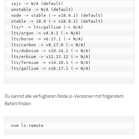
iojs -> N/A (default)

unstable -> N/A (default)

node -> stable (-> v18.9.1) (default)

stable -> 18.9 (-> v18.9.1) (default)

lts/* -> lts/gallium (-> N/A)

lts/argon -> v4.9.1 (-> N/A)

lts/boron -> v6.17.1 (-> N/A)

lts/carbon -> v8.17.0 (-> N/A)

lts/dubnium -> v10.24.1 (-> N/A)

lts/erbium -> v12.22.12 (-> N/A)

lts/fermium -> v14.20.1 (-> N/A)

lts/gallium -> v16.17.1 (-> N/A)

Du kannst alle verfügbaren Node.js-Versionen mit folgendem
Befehl finden:
nvm ls-remote