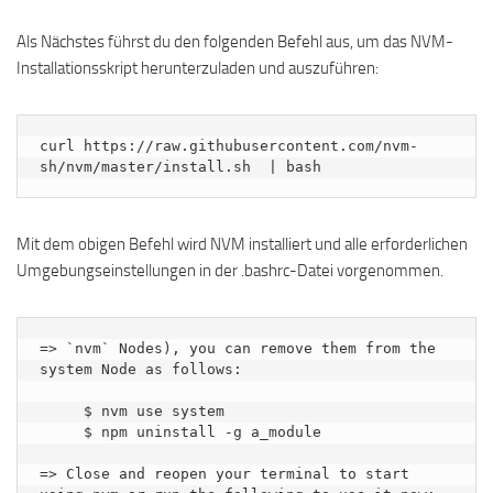
Als Nächstes führst du den folgenden Befehl aus, um das NVM-
Installationsskript herunterzuladen und auszuführen:
curl https://raw.githubusercontent.com/nvm-
sh/nvm/master/install.sh  | bash
Mit dem obigen Befehl wird NVM installiert und alle erforderlichen
Umgebungseinstellungen in der .bashrc-Datei vorgenommen.
=> `nvm` Nodes), you can remove them from the 
system Node as follows:

     $ nvm use system

     $ npm uninstall -g a_module

=> Close and reopen your terminal to start 