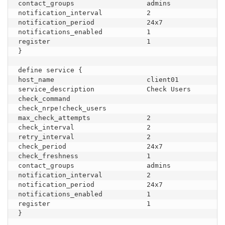
contact_groups                  admins

notification_interval           2

notification_period             24x7

notifications_enabled           1

register                        1

}

define service {

host_name                       client01

service_description             Check Users

check_command                   
check_nrpe!check_users

max_check_attempts              2

check_interval                  2

retry_interval                  2

check_period                    24x7

check_freshness                 1

contact_groups                  admins

notification_interval           2

notification_period             24x7

notifications_enabled           1

register                        1

}
