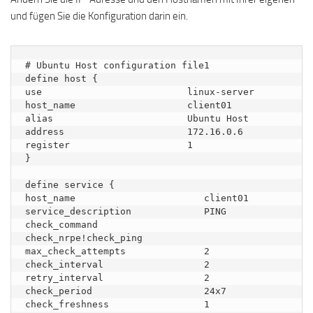
und fügen Sie die Konfiguration darin ein.
# Ubuntu Host configuration file1

define host {

use                          linux-server

host_name                    client01

alias                        Ubuntu Host

address                      172.16.0.6

register                     1

}

define service {

host_name                       client01

service_description             PING

check_command                   
check_nrpe!check_ping

max_check_attempts              2

check_interval                  2

retry_interval                  2

check_period                    24x7

check_freshness                 1
