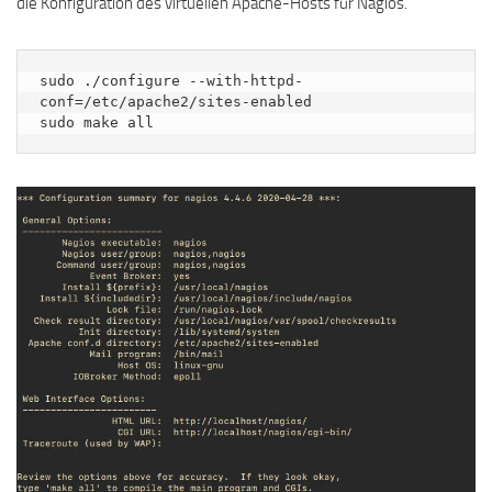
die Konfiguration des virtuellen Apache-Hosts für Nagios.
sudo ./configure --with-httpd-
conf=/etc/apache2/sites-enabled

sudo make all