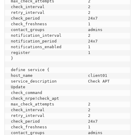
max_check_attempts              2

check_interval                  2

retry_interval                  2

check_period                    24x7

check_freshness                 1

contact_groups                  admins

notification_interval           2

notification_period             24x7

notifications_enabled           1

register                        1

}

define service {

host_name                       client01

service_description             Check APT 
Update

check_command                   
check_nrpe!check_apt

max_check_attempts              2

check_interval                  2

retry_interval                  2

check_period                    24x7

check_freshness                 1

contact_groups                  admins
