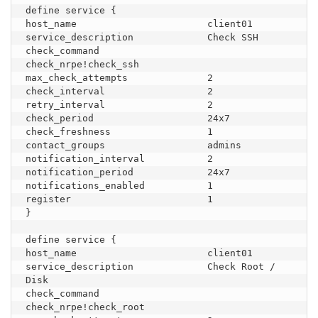
define service {

host_name                       client01

service_description             Check SSH

check_command                   
check_nrpe!check_ssh

max_check_attempts              2

check_interval                  2

retry_interval                  2

check_period                    24x7

check_freshness                 1

contact_groups                  admins

notification_interval           2

notification_period             24x7

notifications_enabled           1

register                        1

}

define service {

host_name                       client01

service_description             Check Root / 
Disk

check_command                   
check_nrpe!check_root
