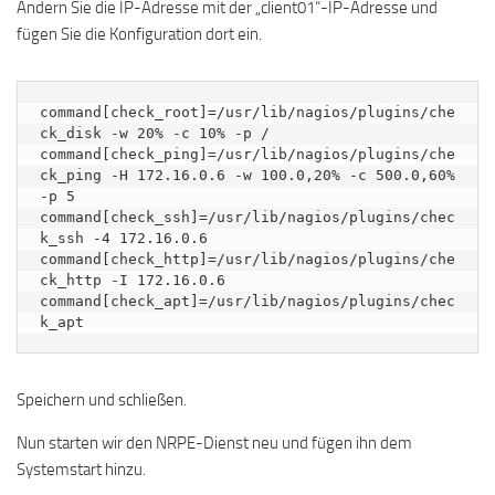
Ändern Sie die IP-Adresse mit der „client01“-IP-Adresse und
fügen Sie die Konfiguration dort ein.
command[check_root]=/usr/lib/nagios/plugins/che
ck_disk -w 20% -c 10% -p /

command[check_ping]=/usr/lib/nagios/plugins/che
ck_ping -H 172.16.0.6 -w 100.0,20% -c 500.0,60% 
-p 5

command[check_ssh]=/usr/lib/nagios/plugins/chec
k_ssh -4 172.16.0.6

command[check_http]=/usr/lib/nagios/plugins/che
ck_http -I 172.16.0.6

command[check_apt]=/usr/lib/nagios/plugins/chec
k_apt
Speichern und schließen.
Nun starten wir den NRPE-Dienst neu und fügen ihn dem
Systemstart hinzu.