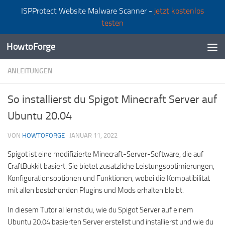
ISPProtect Website Malware Scanner -
jetzt kostenlos
Zum Inhalt springen
testen
HowtoForge
ANLEITUNGEN
So installierst du Spigot Minecraft Server auf
Ubuntu 20.04
VON
HOWTOFORGE
·
JANUAR 11, 2022
Spigot ist eine modifizierte Minecraft-Server-Software, die auf
CraftBukkit basiert. Sie bietet zusätzliche Leistungsoptimierungen,
Konfigurationsoptionen und Funktionen, wobei die Kompatibilität
mit allen bestehenden Plugins und Mods erhalten bleibt.
In diesem Tutorial lernst du, wie du Spigot Server auf einem
Ubuntu 20.04 basierten Server erstellst und installierst und wie du