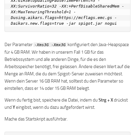
XX:G1RSetUpdatingPauseTimePercent=5 -
XX:SurvivorRatio=32 -XX:+PerfDisableSharedMem -
XX:MaxTenuringThreshold=1 -
Dusing.aikars.flags=https://mcflags.emc.gs -
Der Parameter
konfiguriert den Java-Heapspace
-Xms3G -Xmx3G
für 4 GB RAM. Wir haben in unserem Fall 1 GB für das
Betriebssystem und alle anderen Dinge, für die es den
Arbeitsspeicher benötigt, frei gelassen. Ändere diesen Wert auf die
Menge an RAM, die du dem Spigot-Server zuweisen möchtest.
Wenn dein Server 16 GB RAM hat, solltest du den Parameter so
einstellen, dass er 14 oder 15 GB RAM belegt.
Wenn du fertig bist, speichere die Datei, indem du
Strg + X
drückst
und
Y
eingibst, wenn du dazu aufgefordert wirst.
Mache das Startskript ausführbar.