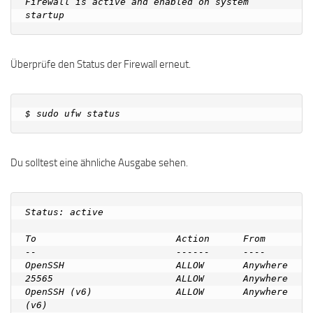
Firewall is active and enabled on system 
Überprüfe den Status der Firewall erneut.
Du solltest eine ähnliche Ausgabe sehen.
Status: active

To                         Action      From

--                         ------      ----

OpenSSH                    ALLOW       Anywhere

25565                      ALLOW       Anywhere

OpenSSH (v6)               ALLOW       Anywhere 
(v6)
