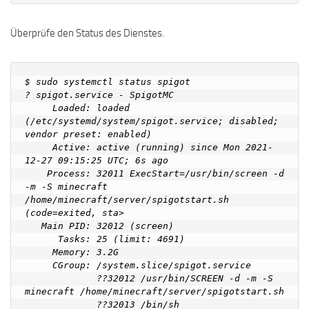
Überprüfe den Status des Dienstes.
$ sudo systemctl status spigot

? spigot.service - SpigotMC

     Loaded: loaded 
(/etc/systemd/system/spigot.service; disabled; 
vendor preset: enabled)

     Active: active (running) since Mon 2021-
12-27 09:15:25 UTC; 6s ago

    Process: 32011 ExecStart=/usr/bin/screen -d 
-m -S minecraft 
/home/minecraft/server/spigotstart.sh 
(code=exited, sta>

   Main PID: 32012 (screen)

      Tasks: 25 (limit: 4691)

     Memory: 3.2G

     CGroup: /system.slice/spigot.service

             ??32012 /usr/bin/SCREEN -d -m -S 
minecraft /home/minecraft/server/spigotstart.sh

             ??32013 /bin/sh 