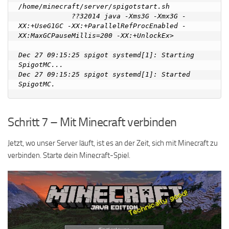
/home/minecraft/server/spigotstart.sh

             ??32014 java -Xms3G -Xmx3G -
XX:+UseG1GC -XX:+ParallelRefProcEnabled -
XX:MaxGCPauseMillis=200 -XX:+UnlockEx>

Dec 27 09:15:25 spigot systemd[1]: Starting 
SpigotMC...

Dec 27 09:15:25 spigot systemd[1]: Started 
Schritt 7 – Mit Minecraft verbinden
Jetzt, wo unser Server läuft, ist es an der Zeit, sich mit Minecraft zu
verbinden. Starte dein Minecraft-Spiel.