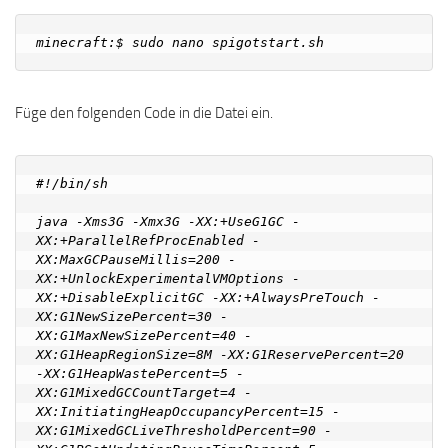
Füge den folgenden Code in die Datei ein.
#!/bin/sh

java -Xms3G -Xmx3G -XX:+UseG1GC -
XX:+ParallelRefProcEnabled -
XX:MaxGCPauseMillis=200 -
XX:+UnlockExperimentalVMOptions -
XX:+DisableExplicitGC -XX:+AlwaysPreTouch -
XX:G1NewSizePercent=30 -
XX:G1MaxNewSizePercent=40 -
XX:G1HeapRegionSize=8M -XX:G1ReservePercent=20 
-XX:G1HeapWastePercent=5 -
XX:G1MixedGCCountTarget=4 -
XX:InitiatingHeapOccupancyPercent=15 -
XX:G1MixedGCLiveThresholdPercent=90 -