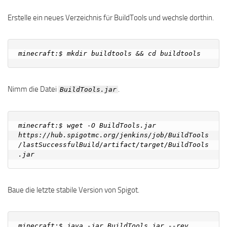
Erstelle ein neues Verzeichnis für BuildTools und wechsle dorthin.
Nimm die Datei
.
BuildTools.jar
minecraft:$ wget -O BuildTools.jar  
https://hub.spigotmc.org/jenkins/job/BuildTools
/lastSuccessfulBuild/artifact/target/BuildTools
Baue die letzte stabile Version von Spigot.
minecraft:$ java -jar BuildTools.jar --rev 