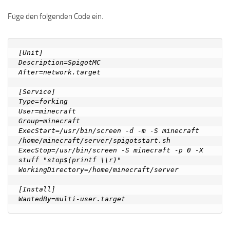
Füge den folgenden Code ein.
[Unit]

Description=SpigotMC

After=network.target

[Service]

Type=forking

User=minecraft

Group=minecraft

ExecStart=/usr/bin/screen -d -m -S minecraft 
/home/minecraft/server/spigotstart.sh

ExecStop=/usr/bin/screen -S minecraft -p 0 -X 
stuff "stop$(printf \\r)"

WorkingDirectory=/home/minecraft/server

[Install]
