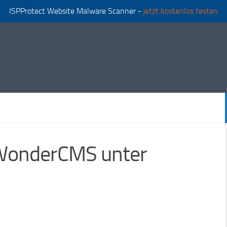
ISPProtect Website Malware Scanner -
jetzt kostenlos testen
u WonderCMS unter