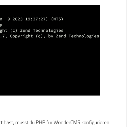
rt hast, musst du PHP für WonderCMS konfigurieren.