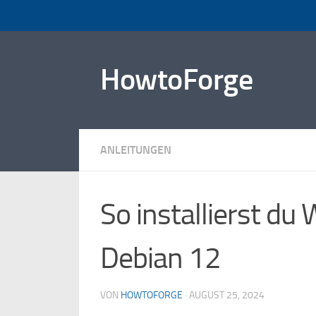
Zum Inhalt springen
HowtoForge
ANLEITUNGEN
So installierst d
Debian 12
VON
HOWTOFORGE
·
AUGUST 25, 2024