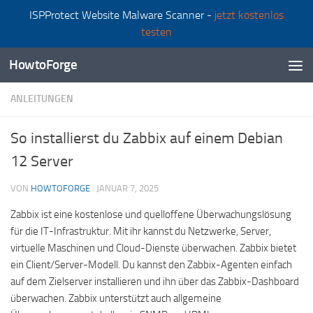
ISPProtect Website Malware Scanner -
jetzt kostenlos
Zum Inhalt springen
testen
HowtoForge
ANLEITUNGEN
So installierst du Zabbix auf einem Debian
12 Server
VON
HOWTOFORGE
·
JANUAR 7, 2025
Zabbix ist eine kostenlose und quelloffene Überwachungslösung
für die IT-Infrastruktur. Mit ihr kannst du Netzwerke, Server,
virtuelle Maschinen und Cloud-Dienste überwachen. Zabbix bietet
ein Client/Server-Modell. Du kannst den Zabbix-Agenten einfach
auf dem Zielserver installieren und ihn über das Zabbix-Dashboard
überwachen. Zabbix unterstützt auch allgemeine