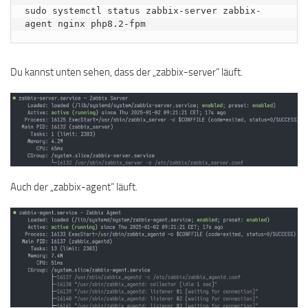
sudo systemctl status zabbix-server zabbix-
agent nginx php8.2-fpm
Du kannst unten sehen, dass der „zabbix-server“ läuft.
Auch der „zabbix-agent“ läuft.