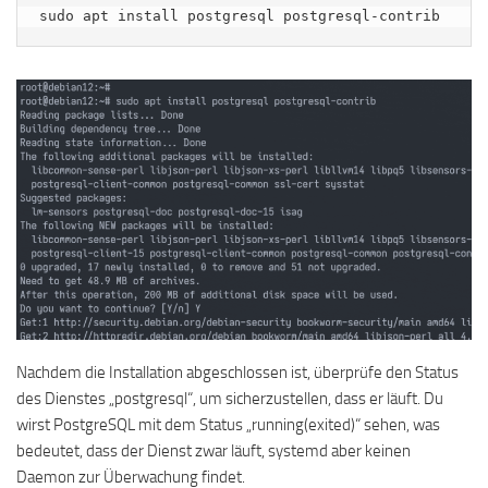
sudo apt install postgresql postgresql-contrib
Nachdem die Installation abgeschlossen ist, überprüfe den Status
des Dienstes „postgresql“, um sicherzustellen, dass er läuft. Du
wirst PostgreSQL mit dem Status „running(exited)“ sehen, was
bedeutet, dass der Dienst zwar läuft, systemd aber keinen
Daemon zur Überwachung findet.