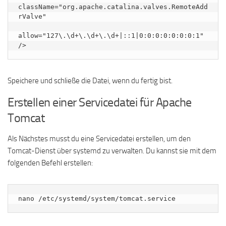
className="org.apache.catalina.valves.RemoteAdd
rValve"

allow="127\.\d+\.\d+\.\d+|::1|0:0:0:0:0:0:0:1" 
Speichere und schließe die Datei, wenn du fertig bist.
Erstellen einer Servicedatei für Apache
Tomcat
Als Nächstes musst du eine Servicedatei erstellen, um den
Tomcat-Dienst über systemd zu verwalten. Du kannst sie mit dem
folgenden Befehl erstellen:
nano /etc/systemd/system/tomcat.service