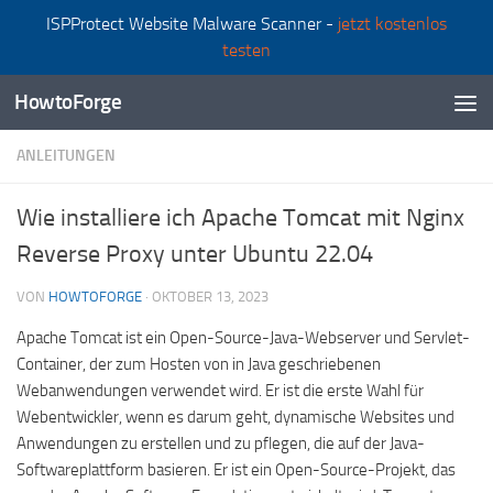
ISPProtect Website Malware Scanner -
jetzt kostenlos
Zum Inhalt springen
testen
HowtoForge
ANLEITUNGEN
Wie installiere ich Apache Tomcat mit Nginx
Reverse Proxy unter Ubuntu 22.04
VON
HOWTOFORGE
·
OKTOBER 13, 2023
Apache Tomcat ist ein Open-Source-Java-Webserver und Servlet-
Container, der zum Hosten von in Java geschriebenen
Webanwendungen verwendet wird. Er ist die erste Wahl für
Webentwickler, wenn es darum geht, dynamische Websites und
Anwendungen zu erstellen und zu pflegen, die auf der Java-
Softwareplattform basieren. Er ist ein Open-Source-Projekt, das