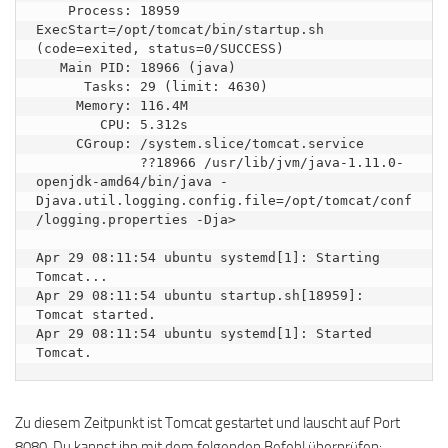
    Process: 18959 
ExecStart=/opt/tomcat/bin/startup.sh 
(code=exited, status=0/SUCCESS)

   Main PID: 18966 (java)

      Tasks: 29 (limit: 4630)

     Memory: 116.4M

        CPU: 5.312s

     CGroup: /system.slice/tomcat.service

             ??18966 /usr/lib/jvm/java-1.11.0-
openjdk-amd64/bin/java -
Djava.util.logging.config.file=/opt/tomcat/conf
/logging.properties -Dja>

Apr 29 08:11:54 ubuntu systemd[1]: Starting 
Tomcat...

Apr 29 08:11:54 ubuntu startup.sh[18959]: 
Tomcat started.

Apr 29 08:11:54 ubuntu systemd[1]: Started 
Zu diesem Zeitpunkt ist Tomcat gestartet und lauscht auf Port
8080. Du kannst ihn mit dem folgenden Befehl überprüfen: