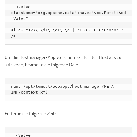
  <Valve 
className="org.apache.catalina.valves.RemoteAdd
rValve"

allow="127\.\d+\.\d+\.\d+|::1|0:0:0:0:0:0:0:1" 
Um die Hostmanager-App von einem entfernten Host aus zu
aktivieren, bearbeite die folgende Datei:
nano /opt/tomcat/webapps/host-manager/META-
INF/context.xml
Entferne die folgende Zeile:
  <Valve 