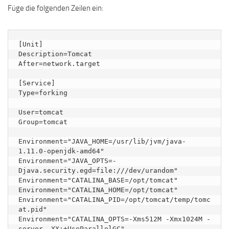
Füge die folgenden Zeilen ein:
[Unit]

Description=Tomcat

After=network.target

[Service]

Type=forking

User=tomcat

Group=tomcat

Environment="JAVA_HOME=/usr/lib/jvm/java-
1.11.0-openjdk-amd64"

Environment="JAVA_OPTS=-
Djava.security.egd=file:///dev/urandom"

Environment="CATALINA_BASE=/opt/tomcat"

Environment="CATALINA_HOME=/opt/tomcat"

Environment="CATALINA_PID=/opt/tomcat/temp/tomc
at.pid"

Environment="CATALINA_OPTS=-Xms512M -Xmx1024M -
server -XX:+UseParallelGC"
