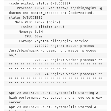
(code=exited, status=0/SUCCESS)

    Process: 19071 ExecStart=/usr/sbin/nginx -g 
daemon on; master_process on; (code=exited, 
status=0/SUCCESS)

   Main PID: 19072 (nginx)

      Tasks: 3 (limit: 4630)

     Memory: 3.3M

        CPU: 63ms

     CGroup: /system.slice/nginx.service

             ??19072 "nginx: master process 
/usr/sbin/nginx -g daemon on; master_process 
on;"

             ??19073 "nginx: worker process" "" 
"" "" "" "" "" "" "" "" "" "" "" "" "" "" "" "" 
"" "" "" "" "" "" "" "" "" ""

             ??19074 "nginx: worker process" "" 
"" "" "" "" "" "" "" "" "" "" "" "" "" "" "" "" 
"" "" "" "" "" "" "" "" "" ""

Apr 29 08:15:28 ubuntu systemd[1]: Starting A 
high performance web server and a reverse proxy 
server...

Apr 29 08:15:28 ubuntu systemd[1]: Started A 