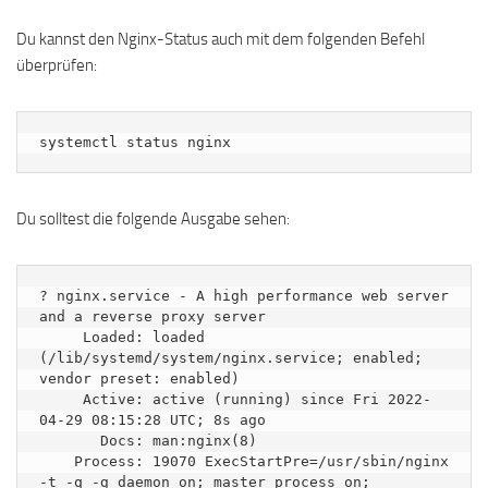
Du kannst den Nginx-Status auch mit dem folgenden Befehl
überprüfen:
systemctl status nginx
Du solltest die folgende Ausgabe sehen:
? nginx.service - A high performance web server 
and a reverse proxy server

     Loaded: loaded 
(/lib/systemd/system/nginx.service; enabled; 
vendor preset: enabled)

     Active: active (running) since Fri 2022-
04-29 08:15:28 UTC; 8s ago

       Docs: man:nginx(8)

    Process: 19070 ExecStartPre=/usr/sbin/nginx 
-t -q -g daemon on; master_process on; 