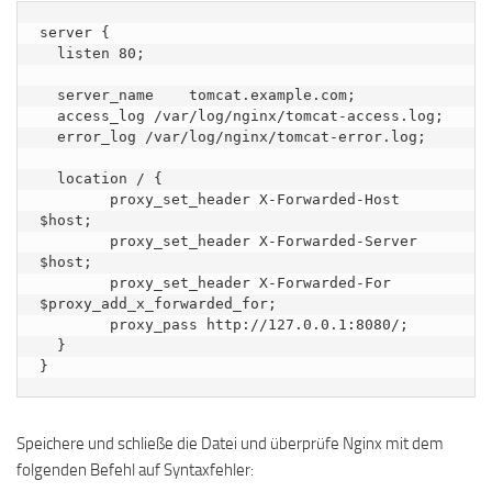
server {

  listen 80;

  server_name    tomcat.example.com;

  access_log /var/log/nginx/tomcat-access.log;

  error_log /var/log/nginx/tomcat-error.log;

  location / {

        proxy_set_header X-Forwarded-Host 
$host;

        proxy_set_header X-Forwarded-Server 
$host;

        proxy_set_header X-Forwarded-For 
$proxy_add_x_forwarded_for;

        proxy_pass http://127.0.0.1:8080/;

  }

Speichere und schließe die Datei und überprüfe Nginx mit dem
folgenden Befehl auf Syntaxfehler: