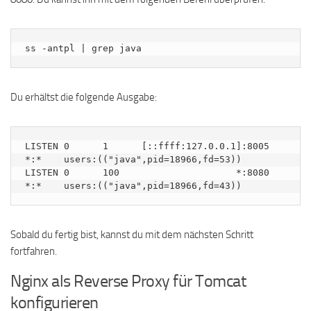
ss -antpl | grep java
Du erhältst die folgende Ausgabe:
LISTEN 0      1      [::ffff:127.0.0.1]:8005             
*:*    users:(("java",pid=18966,fd=53))                                                                                                                                                                                                                                                                                

LISTEN 0      100                     *:8080             
Sobald du fertig bist, kannst du mit dem nächsten Schritt
fortfahren.
Nginx als Reverse Proxy für Tomcat
konfigurieren