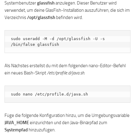
Systembenutzer
glassfish
anzulegen. Dieser Benutzer wird
verwendet, um deine GlasFish-Installation auszuführen, die sich im
Verzeichnis
/opt/glassfish
befinden wird.
sudo useradd -M -d /opt/glassfish -U -s 
/bin/false glassfish
Als Nächstes erstellst du mit dem folgenden nano-Editor-Befehl
ein neues Bash-Skript
/etc/profile.d/java.sh
.
sudo nano /etc/profile.d/java.sh
Füge die folgende Konfiguration hinzu, um die Umgebungsvariable
JAVA_HOME
einzurichten und den Java-Binärpfad zum
Systempfad
hinzuzufügen.