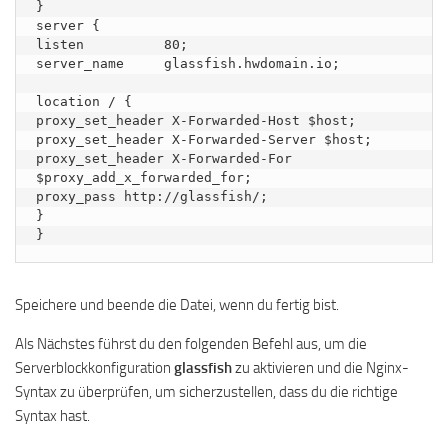
}

server {

listen          80;

server_name     glassfish.hwdomain.io;

location / {

proxy_set_header X-Forwarded-Host $host;

proxy_set_header X-Forwarded-Server $host;

proxy_set_header X-Forwarded-For 
$proxy_add_x_forwarded_for;

proxy_pass http://glassfish/;

}

}
Speichere und beende die Datei, wenn du fertig bist.
Als Nächstes führst du den folgenden Befehl aus, um die
Serverblockkonfiguration
glassfish
zu aktivieren und die Nginx-
Syntax zu überprüfen, um sicherzustellen, dass du die richtige
Syntax hast.