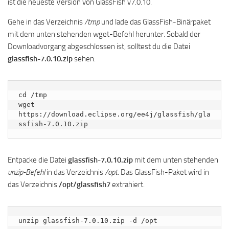
ist die neueste Version von GlassFish v7.0.10.
Gehe in das Verzeichnis
/tmp
und lade das GlassFish-Binärpaket
mit dem unten stehenden wget-Befehl herunter. Sobald der
Downloadvorgang abgeschlossen ist, solltest du die Datei
glassfish-7.0.10.zip
sehen.
cd /tmp

wget 
https://download.eclipse.org/ee4j/glassfish/gla
ssfish-7.0.10.zip
Entpacke die Datei
glassfish-7.0.10.zip
mit dem unten stehenden
unzip-Befehl
in das Verzeichnis
/opt
. Das GlassFish-Paket wird in
das Verzeichnis
/opt/glassfish7
extrahiert.
unzip glassfish-7.0.10.zip -d /opt