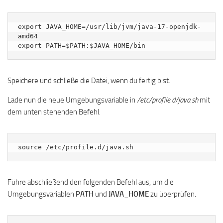
export JAVA_HOME=/usr/lib/jvm/java-17-openjdk-
amd64

export PATH=$PATH:$JAVA_HOME/bin
Speichere und schließe die Datei, wenn du fertig bist.
Lade nun die neue Umgebungsvariable in
/etc/profile.d/java.sh
mit
dem unten stehenden Befehl.
source /etc/profile.d/java.sh
Führe abschließend den folgenden Befehl aus, um die
Umgebungsvariablen
PATH
und
JAVA_HOME
zu überprüfen.