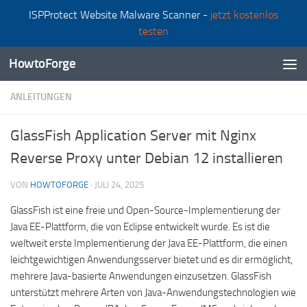
ISPProtect Website Malware Scanner -
jetzt kostenlos
Zum Inhalt springen
testen
HowtoForge
ANLEITUNGEN
GlassFish Application Server mit Nginx
Reverse Proxy unter Debian 12 installieren
VON
HOWTOFORGE
·
JULI 24, 2025
GlassFish ist eine freie und Open-Source-Implementierung der
Java EE-Plattform, die von Eclipse entwickelt wurde. Es ist die
weltweit erste Implementierung der Java EE-Plattform, die einen
leichtgewichtigen Anwendungsserver bietet und es dir ermöglicht,
mehrere Java-basierte Anwendungen einzusetzen. GlassFish
unterstützt mehrere Arten von Java-Anwendungstechnologien wie