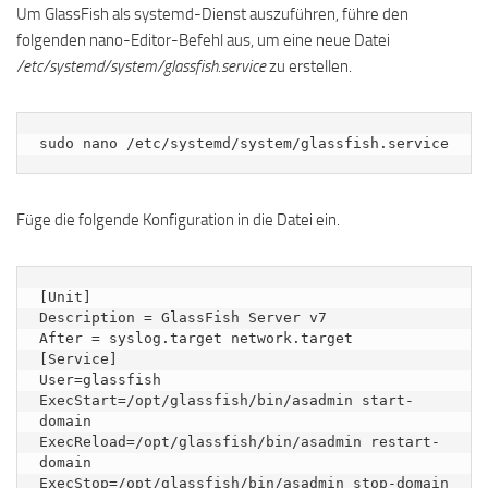
Um GlassFish als systemd-Dienst auszuführen, führe den
folgenden nano-Editor-Befehl aus, um eine neue Datei
/etc/systemd/system/glassfish.service
zu erstellen.
sudo nano /etc/systemd/system/glassfish.service
Füge die folgende Konfiguration in die Datei ein.
[Unit]

Description = GlassFish Server v7

After = syslog.target network.target

[Service]

User=glassfish

ExecStart=/opt/glassfish/bin/asadmin start-
domain

ExecReload=/opt/glassfish/bin/asadmin restart-
domain

ExecStop=/opt/glassfish/bin/asadmin stop-domain
