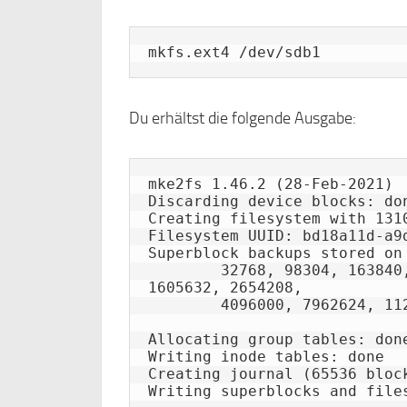
mkfs.ext4 /dev/sdb1
Du erhältst die folgende Ausgabe:
mke2fs 1.46.2 (28-Feb-2021)

Discarding device blocks: do
Creating filesystem with 131
Filesystem UUID: bd18a11d-a9d
Superblock backups stored on 
	32768, 98304, 163840, 229376, 294912, 819200, 884736, 
1605632, 2654208, 

	4096000, 7962624, 11239424

Allocating group tables: done
Writing inode tables: done   
Creating journal (65536 block