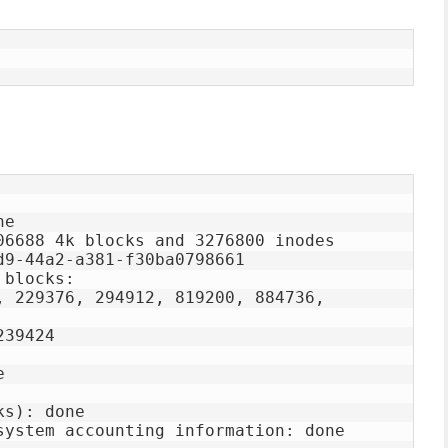
ne                            

06688 4k blocks and 3276800 inodes

9-44a2-a381-f30ba0798661

blocks: 

                            

                         

s): done
