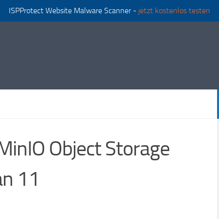
ISPProtect Website Malware Scanner -
jetzt kostenlos testen
h MinIO Object Storage
an 11