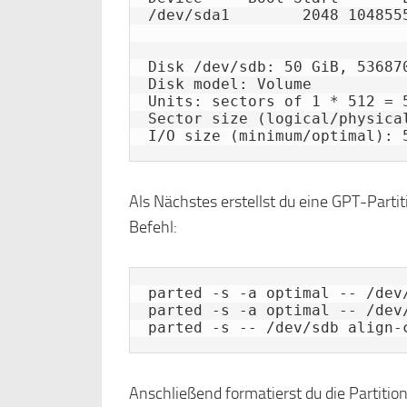
/dev/sda1        2048 1048555
Disk /dev/sdb: 50 GiB, 53687
Disk model: Volume          

Units: sectors of 1 * 512 = 5
Sector size (logical/physical
Als Nächstes erstellst du eine GPT-Parti
Befehl:
parted -s -a optimal -- /dev/
parted -s -a optimal -- /dev/
parted -s -- /dev/sdb align-
Anschließend formatierst du die Partitio