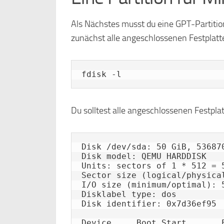
Als Nächstes musst du eine GPT-Partition 
zunächst alle angeschlossenen Festplatt
fdisk -l
Du solltest alle angeschlossenen Festpla
Disk /dev/sda: 50 GiB, 53687
Disk model: QEMU HARDDISK   

Units: sectors of 1 * 512 = 5
Sector size (logical/physical
I/O size (minimum/optimal): 5
Disklabel type: dos

Disk identifier: 0x7d36ef95

Device     Boot Start       E