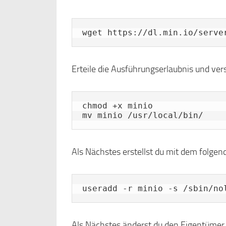
wget https://dl.min.io/serve
Erteile die Ausführungserlaubnis und ver
chmod +x minio

mv minio /usr/local/bin/
Als Nächstes erstellst du mit dem folgen
useradd -r minio -s /sbin/no
Als Nächstes änderst du den Eigentümer 