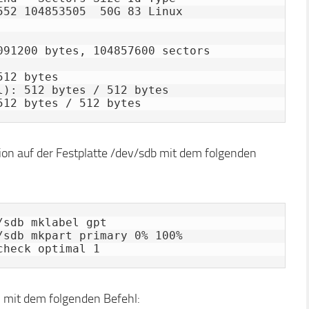
52 104853505  50G 83 Linux

091200 bytes, 104857600 sectors

12 bytes

): 512 bytes / 512 bytes

tion auf der Festplatte /dev/sdb mit dem folgenden
sdb mklabel gpt

sdb mkpart primary 0% 100%

check optimal 1
n mit dem folgenden Befehl: