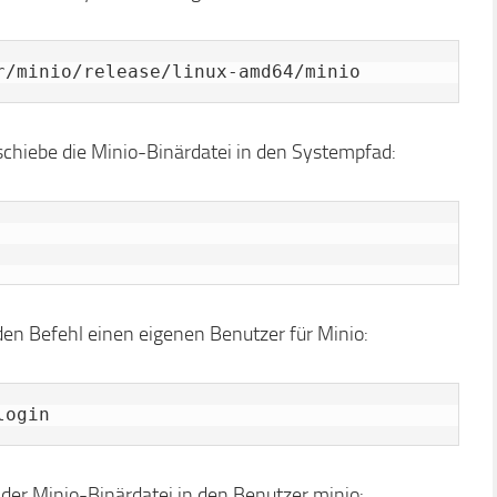
r/minio/release/linux-amd64/minio
schiebe die Minio-Binärdatei in den Systempfad:
den Befehl einen eigenen Benutzer für Minio:
login
der Minio-Binärdatei in den Benutzer minio: