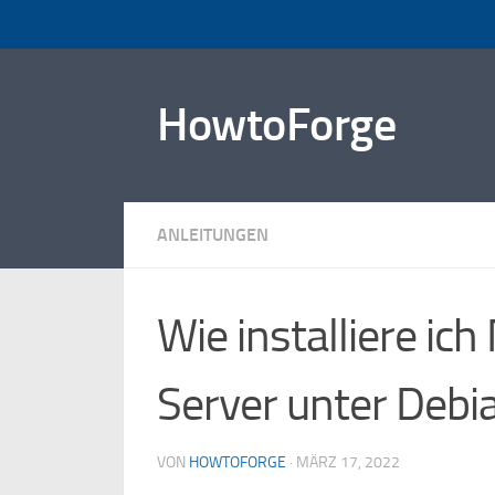
Zum Inhalt springen
HowtoForge
ANLEITUNGEN
Wie installiere ic
Server unter Debi
VON
HOWTOFORGE
·
MÄRZ 17, 2022