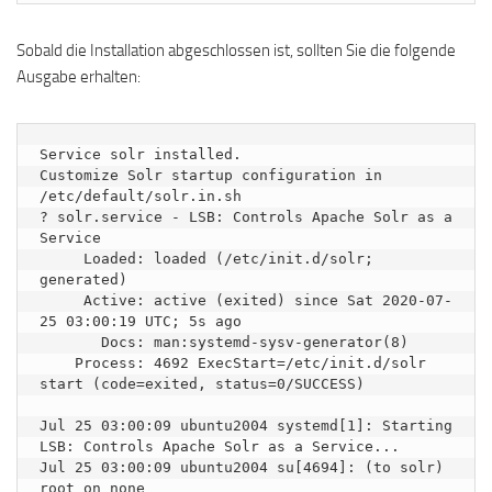
Sobald die Installation abgeschlossen ist, sollten Sie die folgende
Ausgabe erhalten:
Service solr installed.

Customize Solr startup configuration in 
/etc/default/solr.in.sh

? solr.service - LSB: Controls Apache Solr as a 
Service

     Loaded: loaded (/etc/init.d/solr; 
generated)

     Active: active (exited) since Sat 2020-07-
25 03:00:19 UTC; 5s ago

       Docs: man:systemd-sysv-generator(8)

    Process: 4692 ExecStart=/etc/init.d/solr 
start (code=exited, status=0/SUCCESS)

Jul 25 03:00:09 ubuntu2004 systemd[1]: Starting 
LSB: Controls Apache Solr as a Service...

Jul 25 03:00:09 ubuntu2004 su[4694]: (to solr) 
root on none
