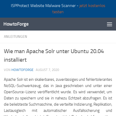
ISPProtect Website Malware Scanner -
jetzt kostenlos
Zum Inhalt springen
testen
HowtoForge
ANLEITUNGEN
Wie man Apache Solr unter Ubuntu 20.04
installiert
VON
HOWTOFORGE
·
AUGUST 7, 2020
Apache Solr ist ein skalierbares, zuverlässiges und fehlertolerantes
NoSQL-Suchwerkzeug, das in Java geschrieben und unter einer
OpenSource-Lizenz veröffentlicht wurde. Es wird verwendet, um
Daten zu speichern und sie in nahezu Echtzeit abzufragen. Es ist
die beliebteste Suchmaschine, die verteilte Indizierung, Replikation,
Lastausgleich mit automatischer Ausfallsicherung und