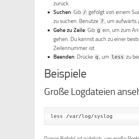
zurück.
Suchen
: Gib
gefolgt von einem Suc
/
zu suchen. Benutze
, um aufwärts 
?
Gehe zu Zeile
: Gib
ein, um zum Anf
g
gehen. Du kannst auch zu einer bes
Zeilennummer ist.
Beenden
: Drücke
, um
zu be
q
less
Beispiele
Große Logdateien anse
less /var/log/syslog
Dieser Befehl ist nützlich, um große Prot