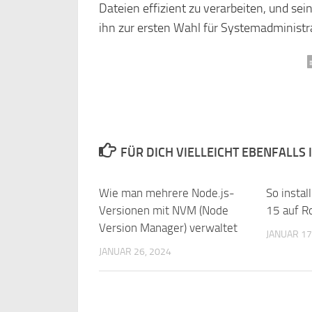
Dateien effizient zu verarbeiten, und s
ihn zur ersten Wahl für Systemadminist
FÜR DICH VIELLEICHT EBENFALLS
Wie man mehrere Node.js-
So instal
Versionen mit NVM (Node
15 auf R
Version Manager) verwaltet
JANUAR 17
JANUAR 26, 2024