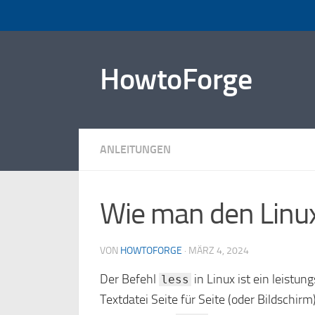
Zum Inhalt springen
HowtoForge
ANLEITUNGEN
Wie man den Linux
VON
HOWTOFORGE
·
MÄRZ 4, 2024
Der Befehl
in Linux ist ein leistu
less
Textdatei Seite für Seite (oder Bildsch