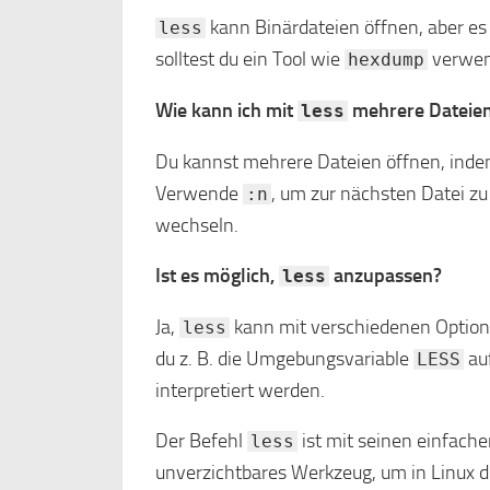
kann Binärdateien öffnen, aber es i
less
solltest du ein Tool wie
verwen
hexdump
Wie kann ich mit
mehrere Dateien
less
Du kannst mehrere Dateien öffnen, indem
Verwende
, um zur nächsten Datei z
:n
wechseln.
Ist es möglich,
anzupassen?
less
Ja,
kann mit verschiedenen Optio
less
du z. B. die Umgebungsvariable
au
LESS
interpretiert werden.
Der Befehl
ist mit seinen einfache
less
unverzichtbares Werkzeug, um in Linux du