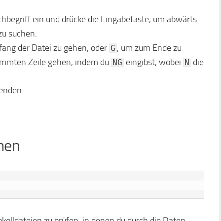
hbegriff ein und drücke die Eingabetaste, um abwärts
zu suchen.
ang der Datei zu gehen, oder
, um zum Ende zu
G
timmten Zeile gehen, indem du
eingibst, wobei
die
NG
N
enden.
hen
okolldateien zu prüfen, in denen du durch die Daten