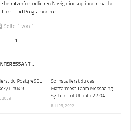
eine benutzerfreundlichen Navigationsoptionen machen
ratoren und Programmierer.
Seite 1 von 1
1
 INTERESSANT …
lierst du PostgreSQL
So installierst du das
ocky Linux 9
Mattermost Team Messaging
System auf Ubuntu 22.04
, 2023
JULI 25, 2022