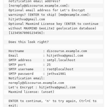
notification email address? 
[noreply@discourse.example.com]: 

Optional email address for Let's Encrypt 
warnings? (ENTER to skip) [me@example.com]: 
hitjethva@gmail.com

Optional Maxmind License key (ENTER to continue 
without MAXMIND GeoLite2 geolocation database) 
[1234567890123456]: 

Does this look right?

Hostname          : discourse.example.com

Email             : hitjethva@gmail.com

SMTP address      : smtpl.localhost

SMTP port         : 25

SMTP username     : root@localhost

SMTP password     : jethva1981

Notification email: 
noreply@discourse.example.com

Let's Encrypt : hitjethva@gmail.com

Maxmind license: (unset)

ENTER to continue, 'n' to try again, Ctrl+C to 