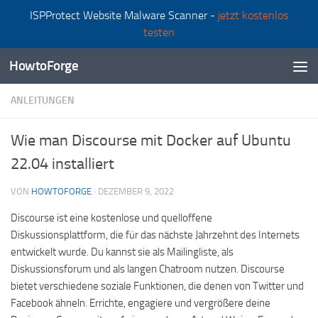
ISPProtect Website Malware Scanner -
jetzt kostenlos
Zum Inhalt springen
testen
HowtoForge
ANLEITUNGEN
Wie man Discourse mit Docker auf Ubuntu
22.04 installiert
VON
HOWTOFORGE
·
DEZEMBER 9, 2022
Discourse ist eine kostenlose und quelloffene
Diskussionsplattform, die für das nächste Jahrzehnt des Internets
entwickelt wurde. Du kannst sie als Mailingliste, als
Diskussionsforum und als langen Chatroom nutzen. Discourse
bietet verschiedene soziale Funktionen, die denen von Twitter und
Facebook ähneln. Errichte, engagiere und vergrößere deine