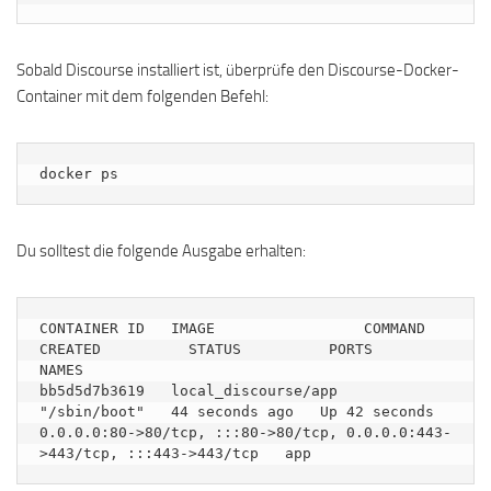
Sobald Discourse installiert ist, überprüfe den Discourse-Docker-
Container mit dem folgenden Befehl:
docker ps
Du solltest die folgende Ausgabe erhalten:
CONTAINER ID   IMAGE                 COMMAND        
CREATED          STATUS          PORTS                                                                      
NAMES

bb5d5d7b3619   local_discourse/app   
"/sbin/boot"   44 seconds ago   Up 42 seconds   
0.0.0.0:80->80/tcp, :::80->80/tcp, 0.0.0.0:443-