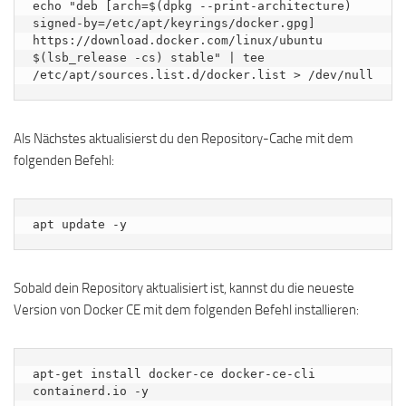
echo "deb [arch=$(dpkg --print-architecture) 
signed-by=/etc/apt/keyrings/docker.gpg] 
https://download.docker.com/linux/ubuntu 
$(lsb_release -cs) stable" | tee 
/etc/apt/sources.list.d/docker.list > /dev/null
Als Nächstes aktualisierst du den Repository-Cache mit dem
folgenden Befehl:
apt update -y
Sobald dein Repository aktualisiert ist, kannst du die neueste
Version von Docker CE mit dem folgenden Befehl installieren:
apt-get install docker-ce docker-ce-cli 
containerd.io -y