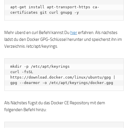
apt-get install apt-transport-https ca-
certificates git curl gnupg -y
Mehr überd en curl Befehl kannst Du
hier
erfahren. Als nächstes
lädst du den Docker GPG-Schlüssel herunter und speicherst ihn im
Verzeichnis /etc/apt/keyrings.
mkdir -p /etc/apt/keyrings

curl -fsSL 
https://download.docker.com/linux/ubuntu/gpg | 
gpg --dearmor -o /etc/apt/keyrings/docker.gpg
Als Nächstes fügst du das Docker CE Repository mit dem
folgenden Befehl hinzu: