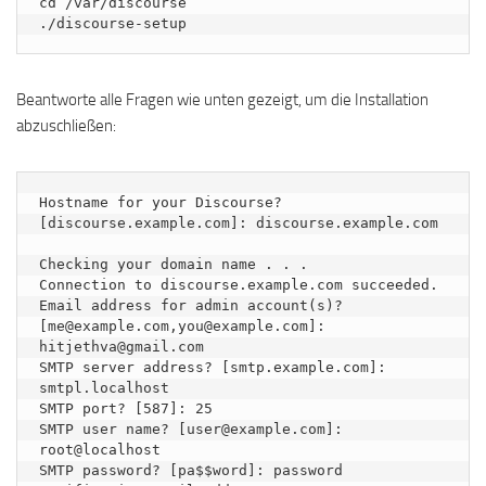
cd /var/discourse

./discourse-setup
Beantworte alle Fragen wie unten gezeigt, um die Installation
abzuschließen:
Hostname for your Discourse? 
[discourse.example.com]: discourse.example.com

Checking your domain name . . .

Connection to discourse.example.com succeeded.

Email address for admin account(s)? 
[me@example.com,you@example.com]: 
hitjethva@gmail.com

SMTP server address? [smtp.example.com]: 
smtpl.localhost

SMTP port? [587]: 25

SMTP user name? [user@example.com]: 
root@localhost

SMTP password? [pa$$word]: password
