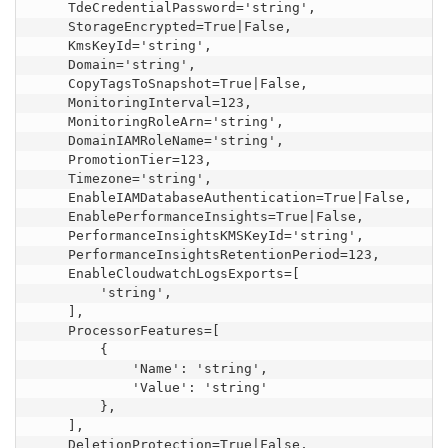
    TdeCredentialPassword='string',

    StorageEncrypted=True|False,

    KmsKeyId='string',

    Domain='string',

    CopyTagsToSnapshot=True|False,

    MonitoringInterval=123,

    MonitoringRoleArn='string',

    DomainIAMRoleName='string',

    PromotionTier=123,

    Timezone='string',

    EnableIAMDatabaseAuthentication=True|False,

    EnablePerformanceInsights=True|False,

    PerformanceInsightsKMSKeyId='string',

    PerformanceInsightsRetentionPeriod=123,

    EnableCloudwatchLogsExports=[

        'string',

    ],

    ProcessorFeatures=[

        {

            'Name': 'string',

            'Value': 'string'

        },

    ],

    DeletionProtection=True|False,
