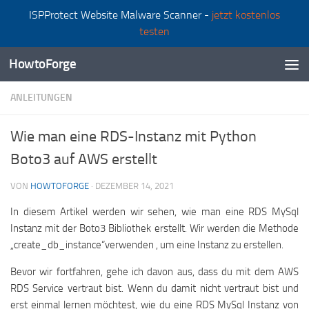
ISPProtect Website Malware Scanner -
jetzt kostenlos
Zum Inhalt springen
testen
HowtoForge
ANLEITUNGEN
Wie man eine RDS-Instanz mit Python
Boto3 auf AWS erstellt
VON
HOWTOFORGE
·
DEZEMBER 14, 2021
In diesem Artikel werden wir sehen, wie man eine RDS MySql
Instanz mit der Boto3 Bibliothek erstellt. Wir werden die Methode
„create_db_instance“verwenden , um eine Instanz zu erstellen.
Bevor wir fortfahren, gehe ich davon aus, dass du mit dem AWS
RDS Service vertraut bist. Wenn du damit nicht vertraut bist und
erst einmal lernen möchtest, wie du eine RDS MySql Instanz von