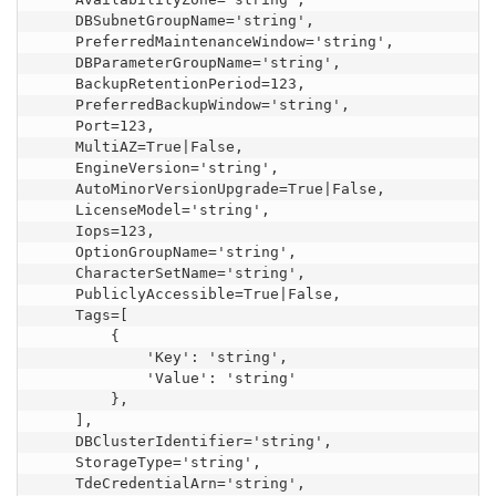
    DBSubnetGroupName='string',

    PreferredMaintenanceWindow='string',

    DBParameterGroupName='string',

    BackupRetentionPeriod=123,

    PreferredBackupWindow='string',

    Port=123,

    MultiAZ=True|False,

    EngineVersion='string',

    AutoMinorVersionUpgrade=True|False,

    LicenseModel='string',

    Iops=123,

    OptionGroupName='string',

    CharacterSetName='string',

    PubliclyAccessible=True|False,

    Tags=[

        {

            'Key': 'string',

            'Value': 'string'

        },

    ],

    DBClusterIdentifier='string',

    StorageType='string',

    TdeCredentialArn='string',
