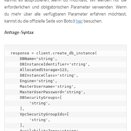
kannst es ausprobieren, wenn du möchtest. Wir werden nur die
erforderlichen und obligatorischen Parameter verwenden. Wenn
du mehr über alle verfügbaren Parameter erfahren möchtest,
kannst du die offizielle Seite von Boto3
hier
besuchen.
Anfrage-Syntax
response = client.create_db_instance(

    DBName='string',

    DBInstanceIdentifier='string',

    AllocatedStorage=123,

    DBInstanceClass='string',

    Engine='string',

    MasterUsername='string',

    MasterUserPassword='string',

    DBSecurityGroups=[

        'string',

    ],

    VpcSecurityGroupIds=[

        'string',

    ],

    AvailabilityZone='string',
