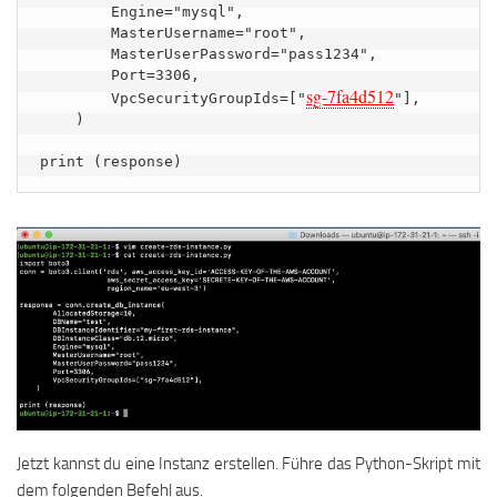
        Engine="mysql",

        MasterUsername="root",

        MasterUserPassword="pass1234",

        Port=3306,

sg-7fa4d512
        VpcSecurityGroupIds=["
"],

    )

print (response)
Jetzt kannst du eine Instanz erstellen. Führe das Python-Skript mit
dem folgenden Befehl aus.