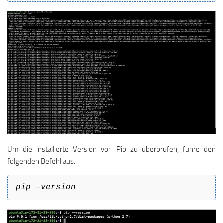
Um die installierte Version von Pip zu überprüfen, führe den
folgenden Befehl aus.
pip –version