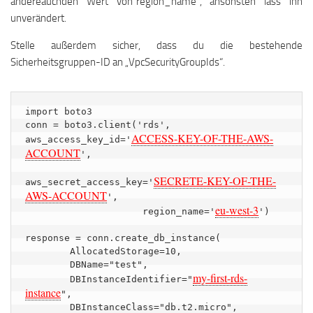
ändereauchden Wert von“region_name“, ansonsten lass ihn
unverändert.
Stelle außerdem sicher, dass du die bestehende
Sicherheitsgruppen-ID an „VpcSecurityGroupIds“.
import boto3

conn = boto3.client('rds', 
ACCESS-KEY-OF-THE-AWS-
aws_access_key_id='
ACCOUNT
',

SECRETE-KEY-OF-THE-
aws_secret_access_key='
AWS-ACCOUNT
',

eu-west-3
                     region_name='
')

response = conn.create_db_instance(

        AllocatedStorage=10,

        DBName="test",

my-first-rds-
        DBInstanceIdentifier="
instance
",

        DBInstanceClass="db.t2.micro",
