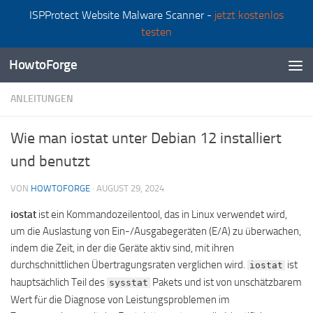
ISPProtect Website Malware Scanner -
jetzt kostenlos
Zum Inhalt springen
testen
HowtoForge
ANLEITUNGEN
Wie man iostat unter Debian 12 installiert
und benutzt
VON
HOWTOFORGE
·
AUGUST 29, 2024
iostat
ist ein Kommandozeilentool, das in Linux verwendet wird,
um die Auslastung von Ein-/Ausgabegeräten (E/A) zu überwachen,
indem die Zeit, in der die Geräte aktiv sind, mit ihren
durchschnittlichen Übertragungsraten verglichen wird.
ist
iostat
hauptsächlich Teil des
Pakets und ist von unschätzbarem
sysstat
Wert für die Diagnose von Leistungsproblemen im