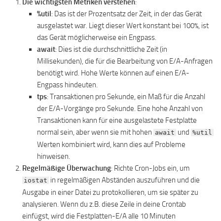
Die wichtigsten Metriken verstehen
:
%util
: Das ist der Prozentsatz der Zeit, in der das Gerät
ausgelastet war. Liegt dieser Wert konstant bei 100%, ist
das Gerät möglicherweise ein Engpass.
await
: Dies ist die durchschnittliche Zeit (in
Millisekunden), die für die Bearbeitung von E/A-Anfragen
benötigt wird. Hohe Werte können auf einen E/A-
Engpass hindeuten.
tps
: Transaktionen pro Sekunde, ein Maß für die Anzahl
der E/A-Vorgänge pro Sekunde. Eine hohe Anzahl von
Transaktionen kann für eine ausgelastete Festplatte
normal sein, aber wenn sie mit hohen
und
await
%util
Werten kombiniert wird, kann dies auf Probleme
hinweisen.
Regelmäßige Überwachung
: Richte Cron-Jobs ein, um
in regelmäßigen Abständen auszuführen und die
iostat
Ausgabe in einer Datei zu protokollieren, um sie später zu
analysieren. Wenn du z.B. diese Zeile in deine Crontab
einfügst, wird die Festplatten-E/A alle 10 Minuten