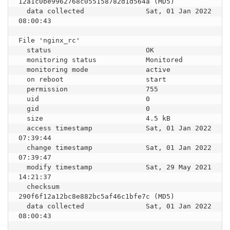
12a1c0be9962768c055158782d1d564a (MD5)

  data collected               Sat, 01 Jan 2022 
08:00:43

File 'nginx_rc'

  status                       OK

  monitoring status            Monitored

  monitoring mode              active

  on reboot                    start

  permission                   755

  uid                          0

  gid                          0

  size                         4.5 kB

  access timestamp             Sat, 01 Jan 2022 
07:39:44

  change timestamp             Sat, 01 Jan 2022 
07:39:47

  modify timestamp             Sat, 29 May 2021 
14:21:37

  checksum                     
290f6f12a12bc8e882bc5af46c1bfe7c (MD5)

  data collected               Sat, 01 Jan 2022 
08:00:43
