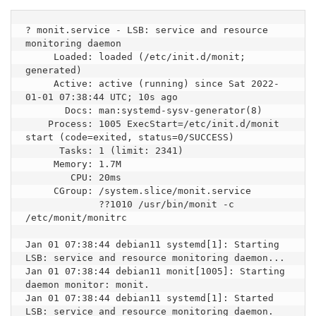
? monit.service - LSB: service and resource 
monitoring daemon

     Loaded: loaded (/etc/init.d/monit; 
generated)

     Active: active (running) since Sat 2022-
01-01 07:38:44 UTC; 10s ago

       Docs: man:systemd-sysv-generator(8)

    Process: 1005 ExecStart=/etc/init.d/monit 
start (code=exited, status=0/SUCCESS)

      Tasks: 1 (limit: 2341)

     Memory: 1.7M

        CPU: 20ms

     CGroup: /system.slice/monit.service

             ??1010 /usr/bin/monit -c 
/etc/monit/monitrc

Jan 01 07:38:44 debian11 systemd[1]: Starting 
LSB: service and resource monitoring daemon...

Jan 01 07:38:44 debian11 monit[1005]: Starting 
daemon monitor: monit.

Jan 01 07:38:44 debian11 systemd[1]: Started 