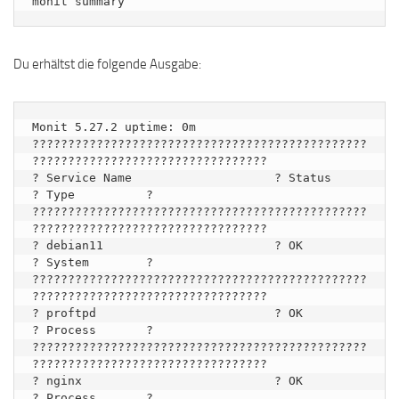
monit summary
Du erhältst die folgende Ausgabe:
Monit 5.27.2 uptime: 0m

???????????????????????????????????????????????
?????????????????????????????????

? Service Name                    ? Status                     
? Type          ?

???????????????????????????????????????????????
?????????????????????????????????

? debian11                        ? OK                         
? System        ?

???????????????????????????????????????????????
?????????????????????????????????

? proftpd                         ? OK                         
? Process       ?

???????????????????????????????????????????????
?????????????????????????????????

? nginx                           ? OK                         
? Process       ?
