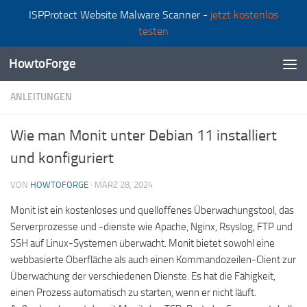
ISPProtect Website Malware Scanner -
jetzt kostenlos
Zum Inhalt springen
testen
HowtoForge
ANLEITUNGEN
Wie man Monit unter Debian 11 installiert
und konfiguriert
VON
HOWTOFORGE
·
MÄRZ 28, 2024
Monit ist ein kostenloses und quelloffenes Überwachungstool, das
Serverprozesse und -dienste wie Apache, Nginx, Rsyslog, FTP und
SSH auf Linux-Systemen überwacht. Monit bietet sowohl eine
webbasierte Oberfläche als auch einen Kommandozeilen-Client zur
Überwachung der verschiedenen Dienste. Es hat die Fähigkeit,
einen Prozess automatisch zu starten, wenn er nicht läuft.