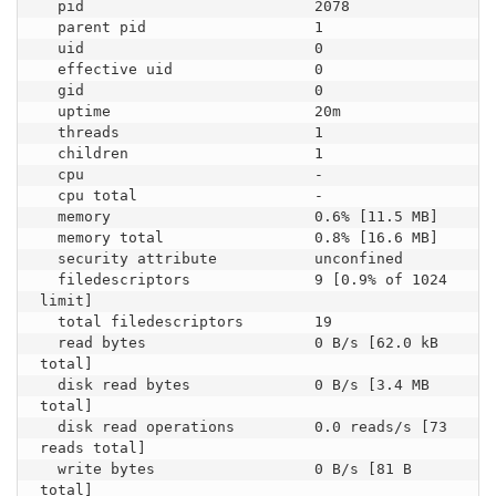
  pid                          2078

  parent pid                   1

  uid                          0

  effective uid                0

  gid                          0

  uptime                       20m

  threads                      1

  children                     1

  cpu                          -

  cpu total                    -

  memory                       0.6% [11.5 MB]

  memory total                 0.8% [16.6 MB]

  security attribute           unconfined

  filedescriptors              9 [0.9% of 1024 
limit]

  total filedescriptors        19

  read bytes                   0 B/s [62.0 kB 
total]

  disk read bytes              0 B/s [3.4 MB 
total]

  disk read operations         0.0 reads/s [73 
reads total]

  write bytes                  0 B/s [81 B 
total]
