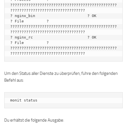
???????????????????????????????????????????????
?????????????????????????????????

? nginx_bin                       ? OK                         
? File          ?

???????????????????????????????????????????????
?????????????????????????????????

? nginx_rc                        ? OK                         
? File          ?

???????????????????????????????????????????????
Um den Status aller Dienste zu überprüfen, führe den folgenden
Befehl aus:
monit status
Du erhältst die folgende Ausgabe: