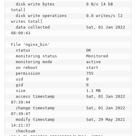
  disk write bytes             0 B/s [4 kB 
total]

  disk write operations        0.0 writes/s [2 
writes total]

  data collected               Sat, 01 Jan 2022 
08:00:43

File 'nginx_bin'

  status                       OK

  monitoring status            Monitored

  monitoring mode              active

  on reboot                    start

  permission                   755

  uid                          0

  gid                          0

  size                         1.1 MB

  access timestamp             Sat, 01 Jan 2022 
07:39:44

  change timestamp             Sat, 01 Jan 2022 
07:39:47

  modify timestamp             Sat, 29 May 2021 
14:21:37

  checksum                     