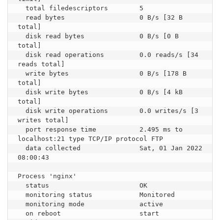
  total filedescriptors        5

  read bytes                   0 B/s [32 B 
total]

  disk read bytes              0 B/s [0 B 
total]

  disk read operations         0.0 reads/s [34 
reads total]

  write bytes                  0 B/s [178 B 
total]

  disk write bytes             0 B/s [4 kB 
total]

  disk write operations        0.0 writes/s [3 
writes total]

  port response time           2.495 ms to 
localhost:21 type TCP/IP protocol FTP

  data collected               Sat, 01 Jan 2022 
08:00:43

Process 'nginx'

  status                       OK

  monitoring status            Monitored

  monitoring mode              active

  on reboot                    start
