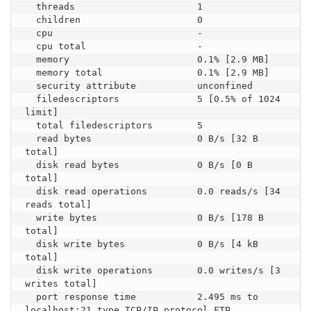
  threads                      1

  children                     0

  cpu                          -

  cpu total                    -

  memory                       0.1% [2.9 MB]

  memory total                 0.1% [2.9 MB]

  security attribute           unconfined

  filedescriptors              5 [0.5% of 1024 
limit]

  total filedescriptors        5

  read bytes                   0 B/s [32 B 
total]

  disk read bytes              0 B/s [0 B 
total]

  disk read operations         0.0 reads/s [34 
reads total]

  write bytes                  0 B/s [178 B 
total]

  disk write bytes             0 B/s [4 kB 
total]

  disk write operations        0.0 writes/s [3 
writes total]

  port response time           2.495 ms to 
localhost:21 type TCP/IP protocol FTP
