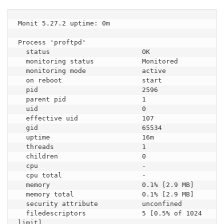
Monit 5.27.2 uptime: 0m

Process 'proftpd'

  status                       OK

  monitoring status            Monitored

  monitoring mode              active

  on reboot                    start

  pid                          2596

  parent pid                   1

  uid                          0

  effective uid                107

  gid                          65534

  uptime                       16m

  threads                      1

  children                     0

  cpu                          -

  cpu total                    -

  memory                       0.1% [2.9 MB]

  memory total                 0.1% [2.9 MB]

  security attribute           unconfined

  filedescriptors              5 [0.5% of 1024 
limit]
