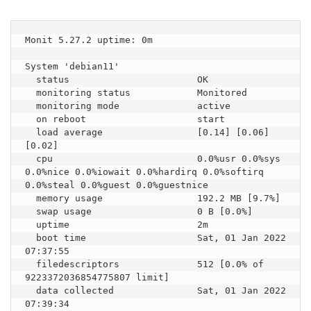
Monit 5.27.2 uptime: 0m

System 'debian11'

  status                       OK

  monitoring status            Monitored

  monitoring mode              active

  on reboot                    start

  load average                 [0.14] [0.06] 
[0.02]

  cpu                          0.0%usr 0.0%sys 
0.0%nice 0.0%iowait 0.0%hardirq 0.0%softirq 
0.0%steal 0.0%guest 0.0%guestnice 

  memory usage                 192.2 MB [9.7%]

  swap usage                   0 B [0.0%]

  uptime                       2m

  boot time                    Sat, 01 Jan 2022 
07:37:55

  filedescriptors              512 [0.0% of 
9223372036854775807 limit]

  data collected               Sat, 01 Jan 2022 