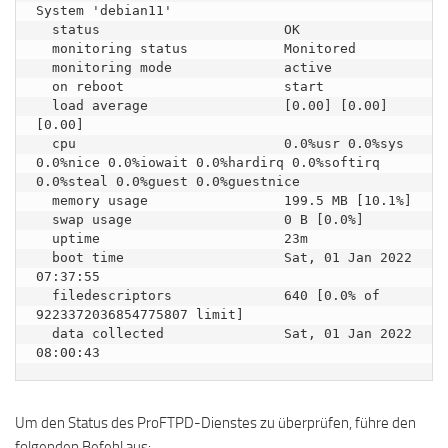
System 'debian11'

  status                       OK

  monitoring status            Monitored

  monitoring mode              active

  on reboot                    start

  load average                 [0.00] [0.00] 
[0.00]

  cpu                          0.0%usr 0.0%sys 
0.0%nice 0.0%iowait 0.0%hardirq 0.0%softirq 
0.0%steal 0.0%guest 0.0%guestnice 

  memory usage                 199.5 MB [10.1%]

  swap usage                   0 B [0.0%]

  uptime                       23m

  boot time                    Sat, 01 Jan 2022 
07:37:55

  filedescriptors              640 [0.0% of 
9223372036854775807 limit]

  data collected               Sat, 01 Jan 2022 
Um den Status des ProFTPD-Dienstes zu überprüfen, führe den
folgenden Befehl aus: