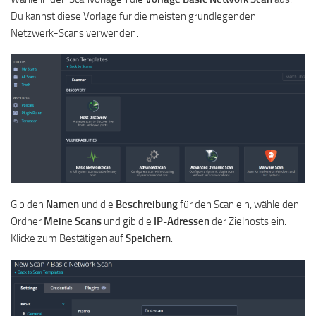
Du kannst diese Vorlage für die meisten grundlegenden
Netzwerk-Scans verwenden.
Gib den
Namen
und die
Beschreibung
für den Scan ein, wähle den
Ordner
Meine Scans
und gib die
IP-Adressen
der Zielhosts ein.
Klicke zum Bestätigen auf
Speichern
.