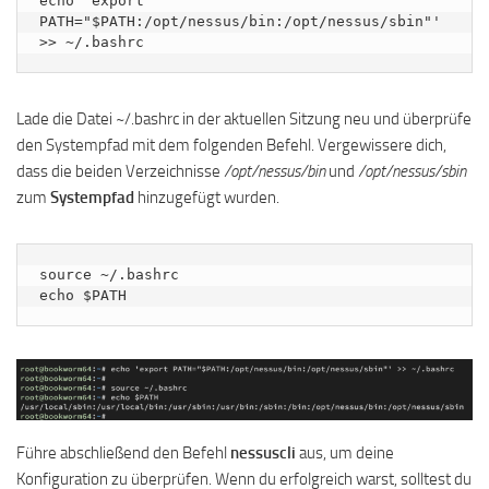
echo 'export 
PATH="$PATH:/opt/nessus/bin:/opt/nessus/sbin"' 
>> ~/.bashrc
Lade die Datei ~/.bashrc in der aktuellen Sitzung neu und überprüfe
den Systempfad mit dem folgenden Befehl. Vergewissere dich,
dass die beiden Verzeichnisse
/opt/nessus/bin
und
/opt/nessus/sbin
zum
Systempfad
hinzugefügt wurden.
source ~/.bashrc

echo $PATH
Führe abschließend den Befehl
nessuscli
aus, um deine
Konfiguration zu überprüfen. Wenn du erfolgreich warst, solltest du