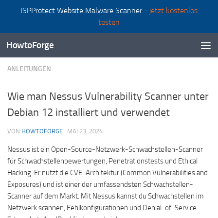
ISPProtect Website Malware Scanner -
jetzt kostenlos
Zum Inhalt springen
testen
HowtoForge
ANLEITUNGEN
Wie man Nessus Vulnerability Scanner unter
Debian 12 installiert und verwendet
VON
HOWTOFORGE
·
MAI 23, 2024
Nessus ist ein Open-Source-Netzwerk-Schwachstellen-Scanner
für Schwachstellenbewertungen, Penetrationstests und Ethical
Hacking. Er nutzt die CVE-Architektur (Common Vulnerabilities and
Exposures) und ist einer der umfassendsten Schwachstellen-
Scanner auf dem Markt. Mit Nessus kannst du Schwachstellen im
Netzwerk scannen, Fehlkonfigurationen und Denial-of-Service-