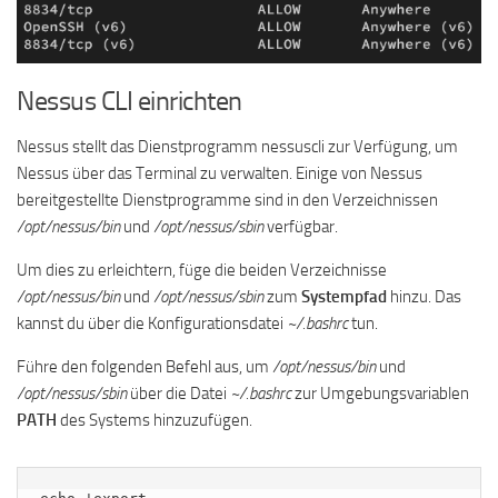
Nessus CLI einrichten
Nessus stellt das Dienstprogramm nessuscli zur Verfügung, um
Nessus über das Terminal zu verwalten. Einige von Nessus
bereitgestellte Dienstprogramme sind in den Verzeichnissen
/opt/nessus/bin
und
/opt/nessus/sbin
verfügbar.
Um dies zu erleichtern, füge die beiden Verzeichnisse
/opt/nessus/bin
und
/opt/nessus/sbin
zum
Systempfad
hinzu. Das
kannst du über die Konfigurationsdatei
~/.bashrc
tun.
Führe den folgenden Befehl aus, um
/opt/nessus/bin
und
/opt/nessus/sbin
über die Datei
~/.bashrc
zur Umgebungsvariablen
PATH
des Systems hinzuzufügen.