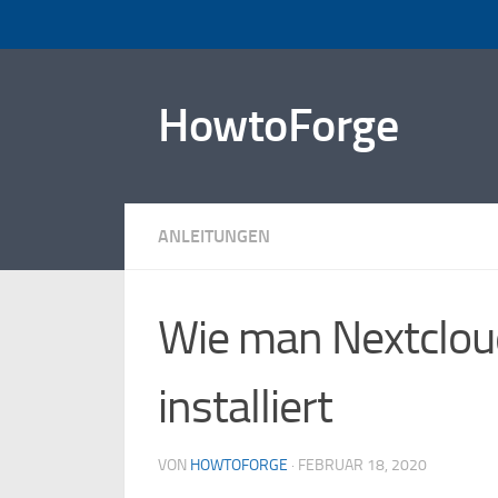
Zum Inhalt springen
HowtoForge
ANLEITUNGEN
Wie man Nextcloud
installiert
VON
HOWTOFORGE
·
FEBRUAR 18, 2020