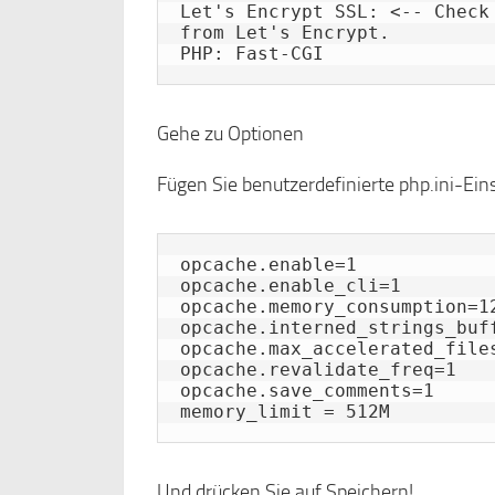
Let's Encrypt SSL: <-- Check
from Let's Encrypt.

PHP: Fast-CGI
Gehe zu Optionen
Fügen Sie benutzerdefinierte php.ini-Ein
opcache.enable=1

opcache.enable_cli=1

opcache.memory_consumption=12
opcache.interned_strings_buff
opcache.max_accelerated_files
opcache.revalidate_freq=1

opcache.save_comments=1

memory_limit = 512M
Und drücken Sie auf Speichern!