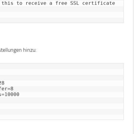
 this to receive a free SSL certificate 
stellungen hinzu:
8

er=8

=10000
