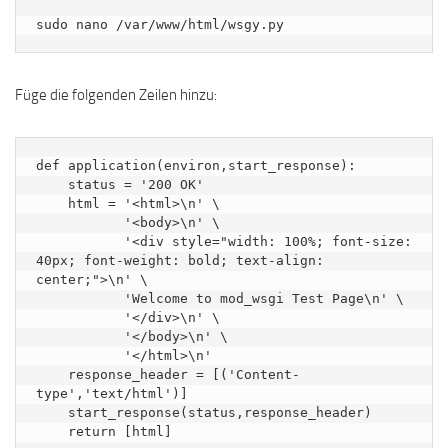
sudo nano /var/www/html/wsgy.py
Füge die folgenden Zeilen hinzu:
def application(environ,start_response):

    status = '200 OK'

    html = '<html>\n' \

           '<body>\n' \

           '<div style="width: 100%; font-size: 
40px; font-weight: bold; text-align: 
center;">\n' \

           'Welcome to mod_wsgi Test Page\n' \

           '</div>\n' \

           '</body>\n' \

           '</html>\n'

    response_header = [('Content-
type','text/html')]

    start_response(status,response_header)
