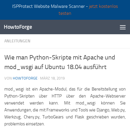
ISPProtect Website Malware Scanner -
jetzt kostenlos
Zum Inhalt springen
testen
HowtoForge
ANLEITUNGEN
Wie man Python-Skripte mit Apache und
mod_wsgi auf Ubuntu 18.04 ausführt
VON
HOWTOFORGE
·
MÄRZ 18, 2019
mod_wsgi ist ein Apache-Modul, das für die Bereitstellung von
Python-Skripten über HTTP über den Apache-Webserver
verwendet werden kann. Mit mod_wsgi können Sie
Anwendungen, die mit Frameworks und Tools wie Django, Web.py,
Werkzug, Chery.py, TurboGears und Flask geschrieben wurden,
problemlos einsetzen.