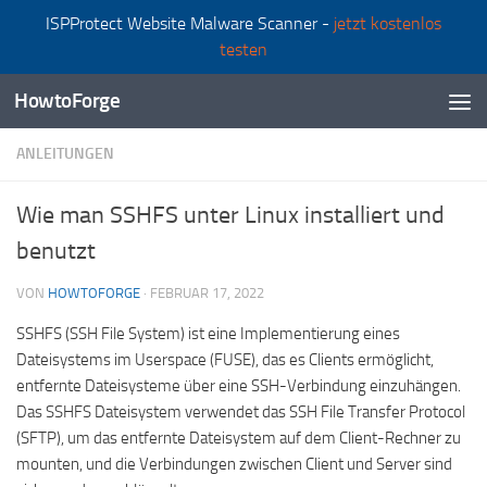
ISPProtect Website Malware Scanner -
jetzt kostenlos
Zum Inhalt springen
testen
HowtoForge
ANLEITUNGEN
Wie man SSHFS unter Linux installiert und
benutzt
VON
HOWTOFORGE
·
FEBRUAR 17, 2022
SSHFS (SSH File System) ist eine Implementierung eines
Dateisystems im Userspace (FUSE), das es Clients ermöglicht,
entfernte Dateisysteme über eine SSH-Verbindung einzuhängen.
Das SSHFS Dateisystem verwendet das SSH File Transfer Protocol
(SFTP), um das entfernte Dateisystem auf dem Client-Rechner zu
mounten, und die Verbindungen zwischen Client und Server sind