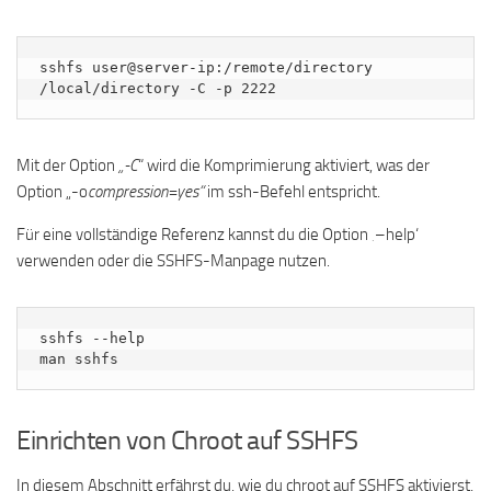
sshfs user@server-ip:/remote/directory 
/local/directory -C -p 2222
Mit der Option
„-C
“ wird die Komprimierung aktiviert, was der
Option „-o
compression=yes“
im ssh-Befehl entspricht.
Für eine vollständige Referenz kannst du die Option ‚–help‘
verwenden oder die SSHFS-Manpage nutzen.
sshfs --help

man sshfs
Einrichten von Chroot auf SSHFS
In diesem Abschnitt erfährst du, wie du chroot auf SSHFS aktivierst,