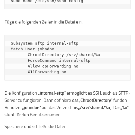
sudo nano /etc/ssh/sshd_config
Füge die folgenden Zeilen in die Datei ein.
Subsystem sftp internal-sftp

Match User johndoe 

       ChrootDirectory /srv/shared/%u

       ForceCommand internal-sftp

       AllowTcpForwarding no

       X11Forwarding no
Die Konfiguration
„internal-sftp
“ ermöglicht es SSH, auch als SFTP-
Server zu fungieren. Dann definiere das
„ChrootDirectory
“ für den
Benutzer
„johndoe
“ auf das Verzeichnis
„/srv/shared/%u
„. Das
„%u
“
steht für den Benutzernamen.
Speichere und schließe die Datei.