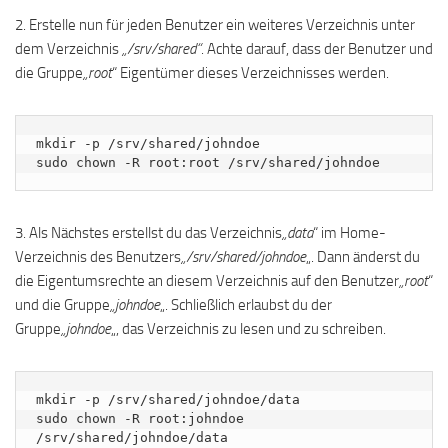
2. Erstelle nun für jeden Benutzer ein weiteres Verzeichnis unter
dem Verzeichnis
„/srv/shared“
. Achte darauf, dass der Benutzer und
die Gruppe
„root
“ Eigentümer dieses Verzeichnisses werden.
mkdir -p /srv/shared/johndoe

sudo chown -R root:root /srv/shared/johndoe
3. Als Nächstes erstellst du das Verzeichnis
„data
“ im Home-
Verzeichnis des Benutzers
„/srv/shared/johndoe
„. Dann änderst du
die Eigentumsrechte an diesem Verzeichnis auf den Benutzer
„root
“
und die Gruppe
„johndoe
„. Schließlich erlaubst du der
Gruppe
„johndoe
„, das Verzeichnis zu lesen und zu schreiben.
mkdir -p /srv/shared/johndoe/data

sudo chown -R root:johndoe 
/srv/shared/johndoe/data
