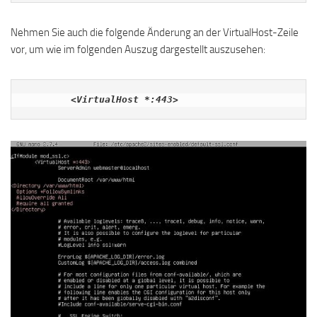
Nehmen Sie auch die folgende Änderung an der VirtualHost-Zeile
vor, um wie im folgenden Auszug dargestellt auszusehen:
<VirtualHost *:443>