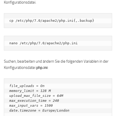
Konfigurationsdatei.
cp /etc/php/7.0/apache2/php.ini{,.backup}
nano /etc/php/7.0/apache2/php.ini
Suchen, bearbeiten und ändern Sie die folgenden Variablen in der
Konfigurationsdatei
php.ini
:
file_uploads = On

memory_limit = 128 M

upload_max_file_size = 64M

max_execution_time = 240

max_input_vars = 1500

date.timezone = Europe/London