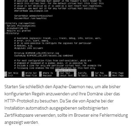
Starten Sie schließlich den Apache-Daemon neu, um alle bisher
konfigurierten Regeln anzuwenden und Ihre Domäne über das
HTTP-Protokoll zu besuchen. Da Sie die von Apache bei der
Installation automatisch ausgegebenen selbstsignierten
Zertifikatspaare verwenden, sollte im Browser eine Fehlermeldung
angezeigt werden.