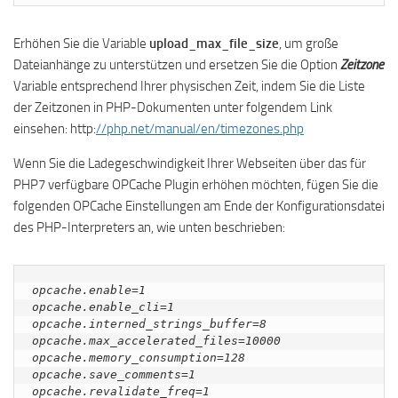
Erhöhen Sie die Variable
upload_max_file_size
, um große
Dateianhänge zu unterstützen und ersetzen Sie die Option
Zeitzone
Variable entsprechend Ihrer physischen Zeit, indem Sie die Liste
der Zeitzonen in PHP-Dokumenten unter folgendem Link
einsehen: http:
//php.net/manual/en/timezones.php
Wenn Sie die Ladegeschwindigkeit Ihrer Webseiten über das für
PHP7 verfügbare OPCache Plugin erhöhen möchten, fügen Sie die
folgenden OPCache Einstellungen am Ende der Konfigurationsdatei
des PHP-Interpreters an, wie unten beschrieben:
opcache.enable=1 

opcache.enable_cli=1 

opcache.interned_strings_buffer=8 

opcache.max_accelerated_files=10000 

opcache.memory_consumption=128 

opcache.save_comments=1

opcache.revalidate_freq=1