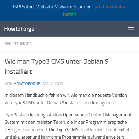
ISPProtect Website Malware Scanner -
jetzt kostenlos
Zum Inhalt springen
testen
HowtoForge
ANLEITUNGEN
Wie man Typo3 CMS unter Debian 9
installiert
VON
HOWTOFORGE
·
MAI 7, 2019
In diesem Handbuch erfahren wir, wie man die neueste Version
von Typo3 CMS unter Debian 9 installiert und konfiguriert.
Typo3 ist ein leistungsstarkes Open Source Content Management
System mit den meisten Teilen, die in der Programmiersprache
PHP geschrieben sind. Die Typo3 CMS-Plattform ist hochflexibel
und skalierbar und kann ohne Programmieraufwand erweitert