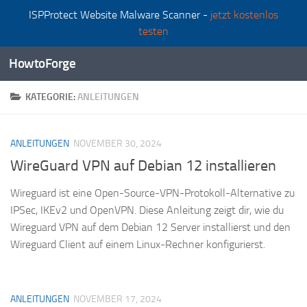
ISPProtect Website Malware Scanner -
jetzt kostenlos
Zum Inhalt springen
testen
HowtoForge
KATEGORIE:
ANLEITUNGEN
ANLEITUNGEN
NOVEMBER 30, 2024
WireGuard VPN auf Debian 12 installieren
Wireguard ist eine Open-Source-VPN-Protokoll-Alternative zu
IPSec, IKEv2 und OpenVPN. Diese Anleitung zeigt dir, wie du
Wireguard VPN auf dem Debian 12 Server installierst und den
Wireguard Client auf einem Linux-Rechner konfigurierst.
ANLEITUNGEN
NOVEMBER 17, 2024