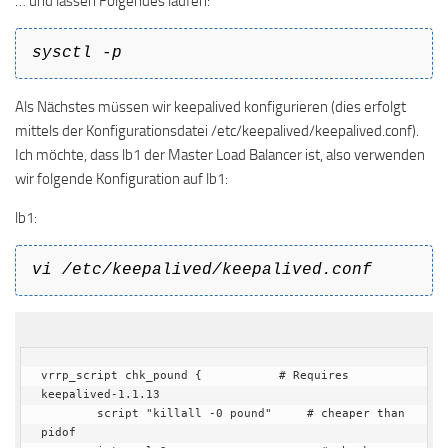
… und lassen Folgendes laufen:
sysctl -p
Als Nächstes müssen wir keepalived konfigurieren (dies erfolgt
mittels der Konfigurationsdatei /etc/keepalived/keepalived.conf).
Ich möchte, dass lb1 der Master Load Balancer ist, also verwenden
wir folgende Konfiguration auf lb1:
lb1:
vi /etc/keepalived/keepalived.conf
vrrp_script chk_pound {           # Requires 
keepalived-1.1.13

        script "killall -0 pound"     # cheaper than 
pidof
