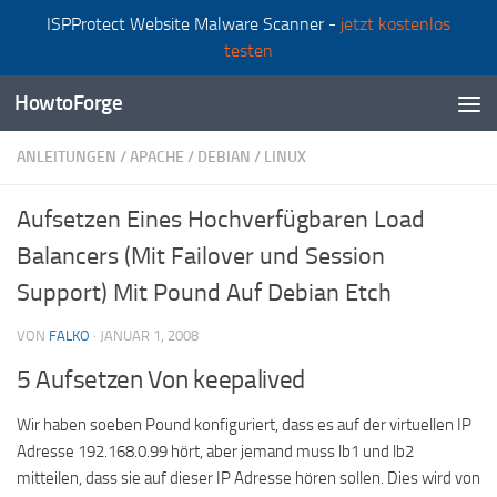
ISPProtect Website Malware Scanner -
jetzt kostenlos
Zum Inhalt springen
testen
HowtoForge
ANLEITUNGEN
/
APACHE
/
DEBIAN
/
LINUX
Aufsetzen Eines Hochverfügbaren Load
Balancers (Mit Failover und Session
Support) Mit Pound Auf Debian Etch
VON
FALKO
·
JANUAR 1, 2008
5 Aufsetzen Von keepalived
Wir haben soeben Pound konfiguriert, dass es auf der virtuellen IP
Adresse 192.168.0.99 hört, aber jemand muss lb1 und lb2
mitteilen, dass sie auf dieser IP Adresse hören sollen. Dies wird von