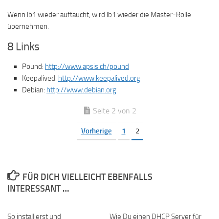
Wenn lb1 wieder auftaucht, wird lb1 wieder die Master-Rolle
übernehmen.
8 Links
Pound:
http://www.apsis.ch/pound
Keepalived:
http://www.keepalived.org
Debian:
http://www.debian.org
Seite 2 von 2
Vorherige
1
2
FÜR DICH VIELLEICHT EBENFALLS
INTERESSANT …
So installierst und
Wie Du einen DHCP Server für