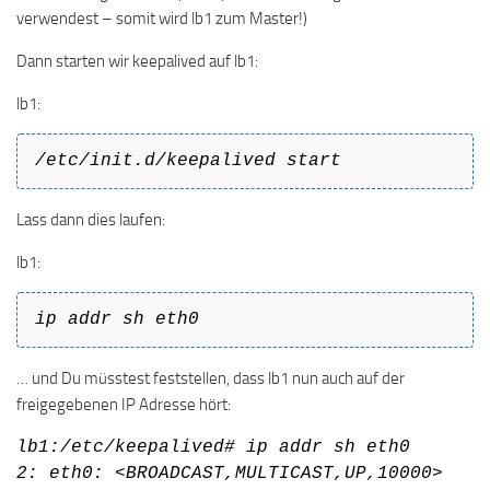
verwendest – somit wird lb1 zum Master!)
Dann starten wir keepalived auf lb1:
lb1:
/etc/init.d/keepalived start
Lass dann dies laufen:
lb1:
ip addr sh eth0
… und Du müsstest feststellen, dass lb1 nun auch auf der
freigegebenen IP Adresse hört:
lb1:/etc/keepalived# ip addr sh eth0
2: eth0: <BROADCAST,MULTICAST,UP,10000>