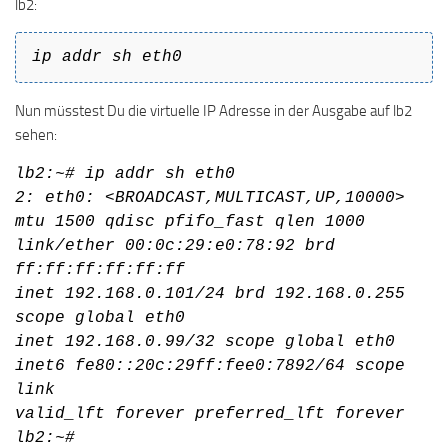
lb2:
ip addr sh eth0
Nun müsstest Du die virtuelle IP Adresse in der Ausgabe auf lb2
sehen:
lb2:~# ip addr sh eth0
2: eth0: <BROADCAST,MULTICAST,UP,10000>
mtu 1500 qdisc pfifo_fast qlen 1000
link/ether 00:0c:29:e0:78:92 brd
ff:ff:ff:ff:ff:ff
inet 192.168.0.101/24 brd 192.168.0.255
scope global eth0
inet 192.168.0.99/32 scope global eth0
inet6 fe80::20c:29ff:fee0:7892/64 scope
link
valid_lft forever preferred_lft forever
lb2:~#