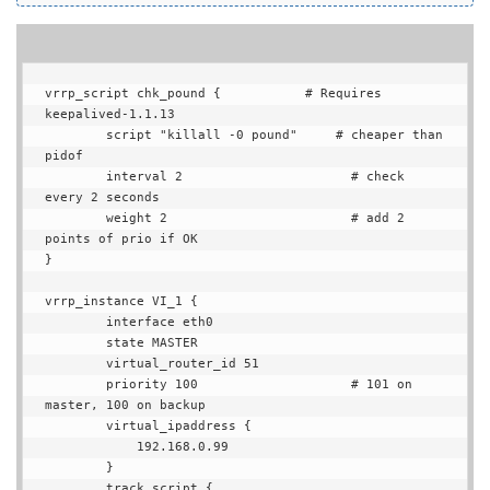
vrrp_script chk_pound {           # Requires 
keepalived-1.1.13

        script "killall -0 pound"     # cheaper than 
pidof

        interval 2                      # check 
every 2 seconds

        weight 2                        # add 2 
points of prio if OK

}

vrrp_instance VI_1 {

        interface eth0

        state MASTER

        virtual_router_id 51

        priority 100                    # 101 on 
master, 100 on backup

        virtual_ipaddress {

            192.168.0.99

        }

        track_script {
