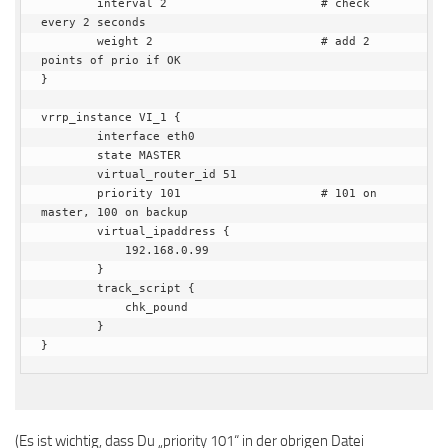
        interval 2                      # check 
every 2 seconds

        weight 2                        # add 2 
points of prio if OK

}

vrrp_instance VI_1 {

        interface eth0

        state MASTER

        virtual_router_id 51

        priority 101                    # 101 on 
master, 100 on backup

        virtual_ipaddress {

            192.168.0.99

        }

        track_script {

            chk_pound

        }

}
(Es ist wichtig, dass Du „priority 101“ in der obrigen Datei