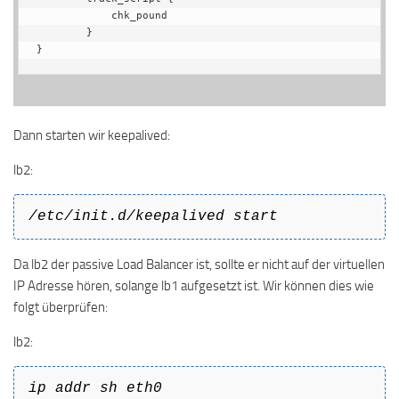
            chk_pound

        }

}
Dann starten wir keepalived:
lb2:
/etc/init.d/keepalived start
Da lb2 der passive Load Balancer ist, sollte er nicht auf der virtuellen
IP Adresse hören, solange lb1 aufgesetzt ist. Wir können dies wie
folgt überprüfen:
lb2:
ip addr sh eth0