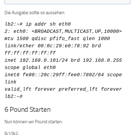
Die Ausgabe sollte so aussehen:
lb2:~# ip addr sh eth0
2: eth0: <BROADCAST,MULTICAST,UP,10000>
mtu 1500 qdisc pfifo_fast qlen 1000
link/ether 00:0c:29:e0:78:92 brd
ff:ff:ff:ff:ff:ff
inet 192.168.0.101/24 brd 192.168.0.255
scope global eth0
inet6 fe80::20c:29ff:fee0:7892/64 scope
link
valid_lft forever preferred_lft forever
lb2:~#
6 Pound Starten
Nun können wir Pound starten:
lb1/lb2: