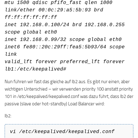
mtu 1500 qdisc pfifo_fast qlen 1000
link/ether 00:0c:29:a5:5b:93 brd
ff:ff:ff:ff:ff:ff
inet 192.168.0.100/24 brd 192.168.0.255
scope global eth0
inet 192.168.0.99/32 scope global eth0
inet6 fe80::20c:29ff:fea5:5b93/64 scope
link
valid_lft forever preferred_lft forever
lb1:/etc/keepalived#
Nun führen wir fast das gleiche auf lb2 aus. Es gibt nur einen, aber
wichtigen Unterschied – wir verwenden priority 100 anstatt priority
101 in /etc/keepalived/keepalived.conf was dazu führt, dass lb2 der
passive (slave oder hot-standby) Load Balancer wird:
lb2:
vi /etc/keepalived/keepalived.conf