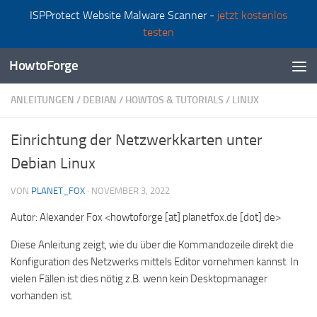
ISPProtect Website Malware Scanner -
jetzt kostenlos
Zum Inhalt springen
testen
HowtoForge
ANLEITUNGEN
/
DEBIAN
/
HOWTOS & TUTORIALS
/
LINUX
Einrichtung der Netzwerkkarten unter
Debian Linux
VON
PLANET_FOX
·
NOVEMBER 3, 2022
Autor: Alexander Fox <howtoforge [at] planetfox.de [dot] de>
Diese Anleitung zeigt, wie du über die Kommandozeile direkt die
Konfiguration des Netzwerks mittels Editor vornehmen kannst. In
vielen Fällen ist dies nötig z.B. wenn kein Desktopmanager
vorhanden ist.