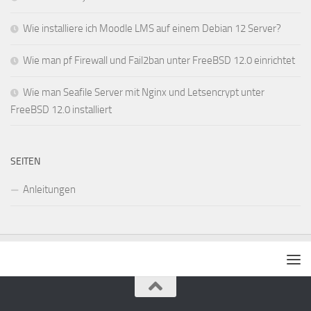
Wie installiere ich Moodle LMS auf einem Debian 12 Server?
Wie man pf Firewall und Fail2ban unter FreeBSD 12.0 einrichtet
Wie man Seafile Server mit Nginx und Letsencrypt unter
FreeBSD 12.0 installiert
SEITEN
Anleitungen