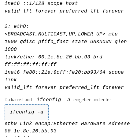
inet6 ::1/128 scope host
valid_lft forever preferred_lft forever
2: eth0:
<BROADCAST,MULTICAST,UP,LOWER_UP> mtu
1500 qdisc pfifo_fast state UNKNOWN qlen
1000
link/ether 00:1e:8c:20:bb:93 brd
ff:ff:ff:ff:ff:ff
inet6 fe80::21e:8cff:fe20:bb93/64 scope
link
valid_lft forever preferred_lft forever
Du kannst auch
eingeben und enter
ifconfig -a
ifconfig -a
eth0 Link encap:Ethernet Hardware Adresse
00:1e:8c:20:bb:93