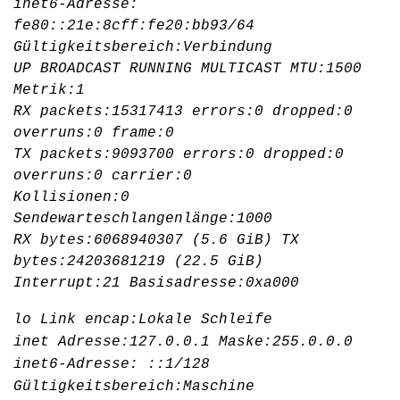
inet6-Adresse:
fe80::21e:8cff:fe20:bb93/64
Gültigkeitsbereich:Verbindung
UP BROADCAST RUNNING MULTICAST MTU:1500
Metrik:1
RX packets:15317413 errors:0 dropped:0
overruns:0 frame:0
TX packets:9093700 errors:0 dropped:0
overruns:0 carrier:0
Kollisionen:0
Sendewarteschlangenlänge:1000
RX bytes:6068940307 (5.6 GiB) TX
bytes:24203681219 (22.5 GiB)
Interrupt:21 Basisadresse:0xa000
lo Link encap:Lokale Schleife
inet Adresse:127.0.0.1 Maske:255.0.0.0
inet6-Adresse: ::1/128
Gültigkeitsbereich:Maschine