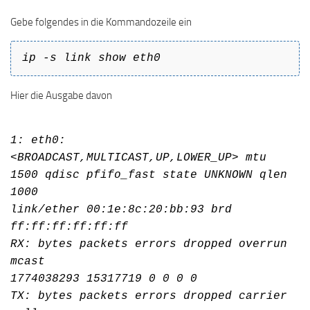
Gebe folgendes in die Kommandozeile ein
ip -s link show eth0
Hier die Ausgabe davon
1: eth0:
<BROADCAST,MULTICAST,UP,LOWER_UP> mtu
1500 qdisc pfifo_fast state UNKNOWN qlen
1000
link/ether 00:1e:8c:20:bb:93 brd
ff:ff:ff:ff:ff:ff
RX: bytes packets errors dropped overrun
mcast
1774038293 15317719 0 0 0 0
TX: bytes packets errors dropped carrier