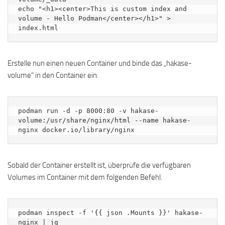
echo "<h1><center>This is custom index and 
volume - Hello Podman</center></h1>" > 
index.html
Erstelle nun einen neuen Container und binde das „hakase-
volume“ in den Container ein.
podman run -d -p 8000:80 -v hakase-
volume:/usr/share/nginx/html --name hakase-
nginx docker.io/library/nginx
Sobald der Container erstellt ist, überprüfe die verfügbaren
Volumes im Container mit dem folgenden Befehl.
podman inspect -f '{{ json .Mounts }}' hakase-
nginx | jq