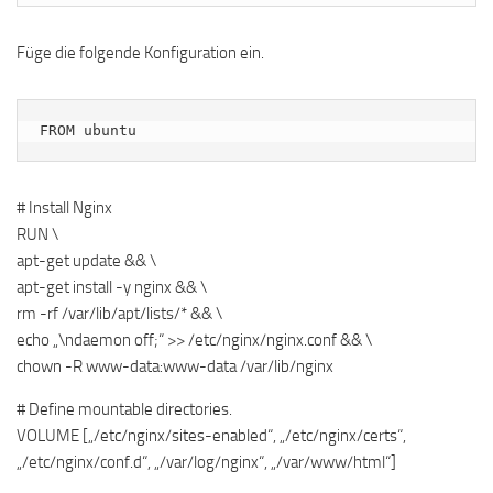
Füge die folgende Konfiguration ein.
FROM ubuntu
# Install Nginx
RUN \
apt-get update && \
apt-get install -y nginx && \
rm -rf /var/lib/apt/lists/* && \
echo „\ndaemon off;“ >> /etc/nginx/nginx.conf && \
chown -R www-data:www-data /var/lib/nginx
# Define mountable directories.
VOLUME [„/etc/nginx/sites-enabled“, „/etc/nginx/certs“,
„/etc/nginx/conf.d“, „/var/log/nginx“, „/var/www/html“]