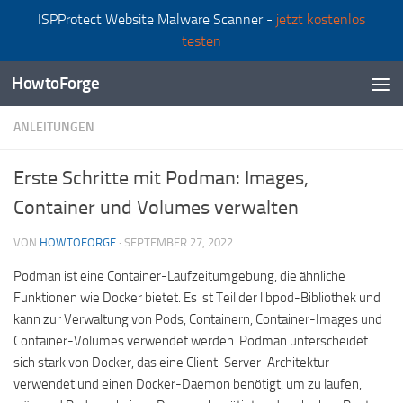
ISPProtect Website Malware Scanner -
jetzt kostenlos
Zum Inhalt springen
testen
HowtoForge
ANLEITUNGEN
Erste Schritte mit Podman: Images,
Container und Volumes verwalten
VON
HOWTOFORGE
·
SEPTEMBER 27, 2022
Podman ist eine Container-Laufzeitumgebung, die ähnliche
Funktionen wie Docker bietet. Es ist Teil der libpod-Bibliothek und
kann zur Verwaltung von Pods, Containern, Container-Images und
Container-Volumes verwendet werden. Podman unterscheidet
sich stark von Docker, das eine Client-Server-Architektur
verwendet und einen Docker-Daemon benötigt, um zu laufen,