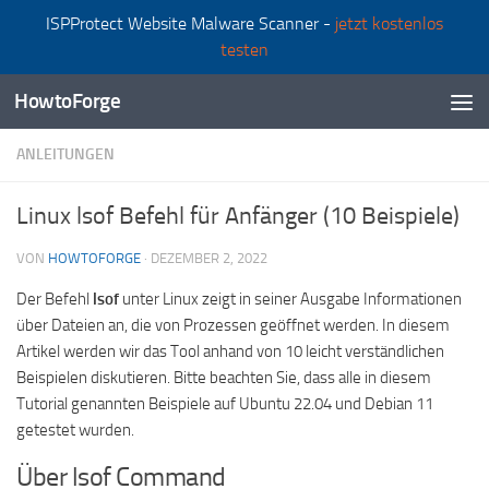
ISPProtect Website Malware Scanner -
jetzt kostenlos
Zum Inhalt springen
testen
HowtoForge
ANLEITUNGEN
Linux lsof Befehl für Anfänger (10 Beispiele)
VON
HOWTOFORGE
·
DEZEMBER 2, 2022
Der Befehl
lsof
unter Linux zeigt in seiner Ausgabe Informationen
über Dateien an, die von Prozessen geöffnet werden. In diesem
Artikel werden wir das Tool anhand von 10 leicht verständlichen
Beispielen diskutieren. Bitte beachten Sie, dass alle in diesem
Tutorial genannten Beispiele auf Ubuntu 22.04 und Debian 11
getestet wurden.
Über lsof Command