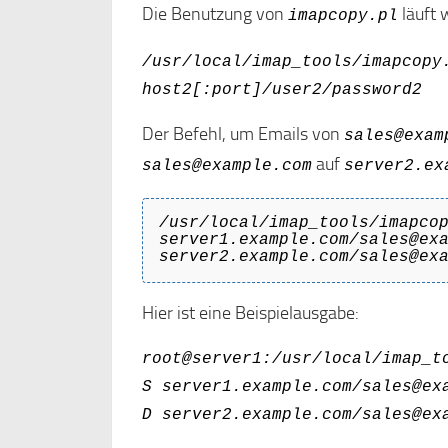
Die Benutzung von
läuft w
imapcopy.pl
/usr/local/imap_tools/imapcopy
host2[:port]/user2/password2
Der Befehl, um Emails von
sales@exam
auf
sales@example.com
server2.ex
/usr/local/imap_tools/imapco
server1.example.com/sales@ex
server2.example.com/sales@ex
Hier ist eine Beispielausgabe:
root@server1:/usr/local/imap_t
S server1.example.com/sales@ex
D server2.example.com/sales@ex