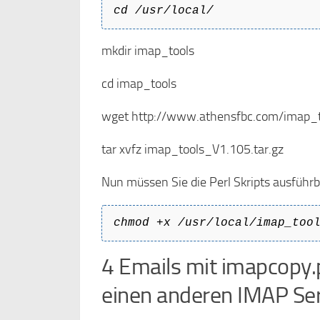
cd /usr/local/
mkdir imap_tools
cd imap_tools
wget http://www.athensfbc.com/imap_to
tar xvfz imap_tools_V1.105.tar.gz
Nun müssen Sie die Perl Skripts ausführ
chmod +x /usr/local/imap_too
4 Emails mit imapcopy.
einen anderen IMAP Ser