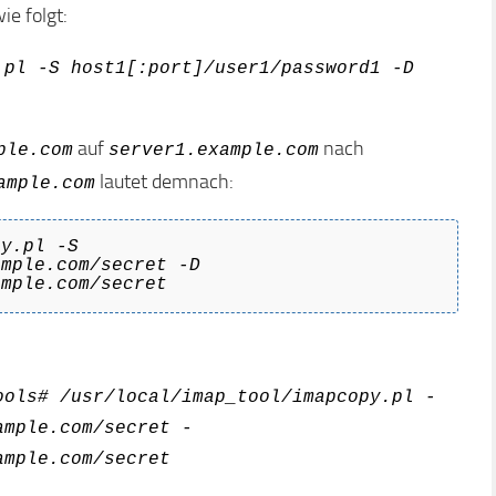
ie folgt:
.pl -S host1[:port]/user1/password1 -D
auf
nach
ple.com
server1.example.com
lautet demnach:
ample.com
py.pl -S
ample.com/secret -D
ample.com/secret
ools# /usr/local/imap_tool/imapcopy.pl -
ample.com/secret -
ample.com/secret