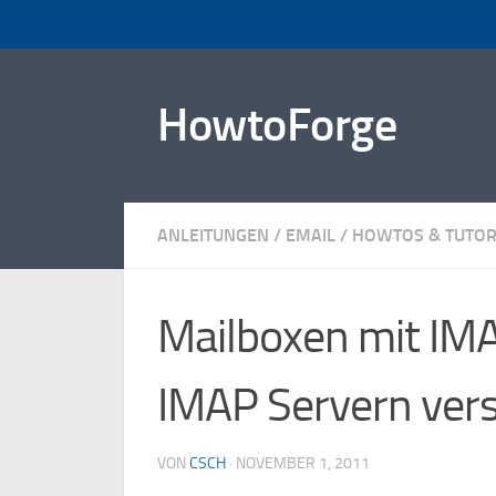
Zum Inhalt springen
HowtoForge
ANLEITUNGEN
/
EMAIL
/
HOWTOS & TUTOR
Mailboxen mit IM
IMAP Servern ver
VON
CSCH
·
NOVEMBER 1, 2011