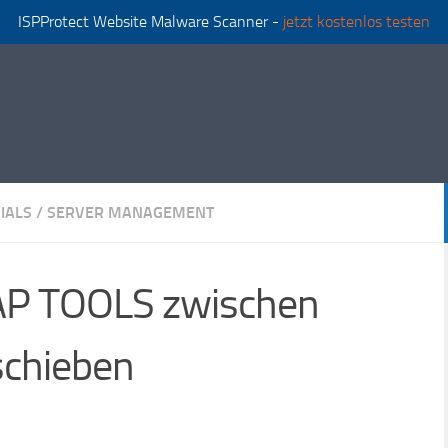
ISPProtect Website Malware Scanner -
jetzt kostenlos testen
IALS
/
SERVER MANAGEMENT
AP TOOLS zwischen
schieben