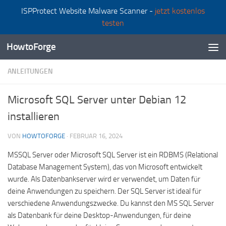
ISPProtect Website Malware Scanner -
jetzt kostenlos
Zum Inhalt springen
testen
HowtoForge
ANLEITUNGEN
Microsoft SQL Server unter Debian 12
installieren
VON
HOWTOFORGE
·
FEBRUAR 16, 2024
MSSQL Server oder Microsoft SQL Server ist ein RDBMS (Relational
Database Management System), das von Microsoft entwickelt
wurde. Als Datenbankserver wird er verwendet, um Daten für
deine Anwendungen zu speichern. Der SQL Server ist ideal für
verschiedene Anwendungszwecke. Du kannst den MS SQL Server
als Datenbank für deine Desktop-Anwendungen, für deine