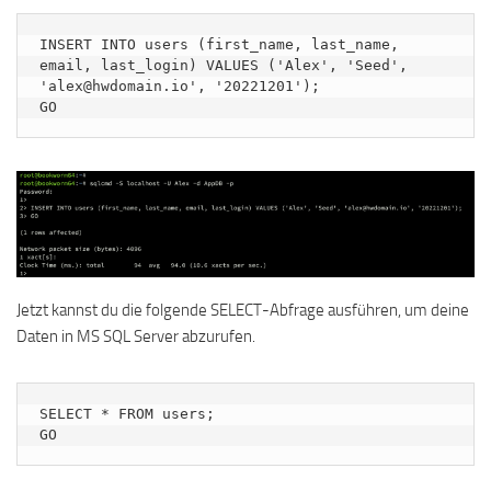
INSERT INTO users (first_name, last_name, 
email, last_login) VALUES ('Alex', 'Seed', 
'alex@hwdomain.io', '20221201');

GO
Jetzt kannst du die folgende SELECT-Abfrage ausführen, um deine
Daten in MS SQL Server abzurufen.
SELECT * FROM users;

GO