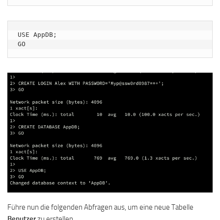
USE AppDB;

GO
Führe nun die folgenden Abfragen aus, um eine neue Tabelle
Benutzer
zu erstellen.