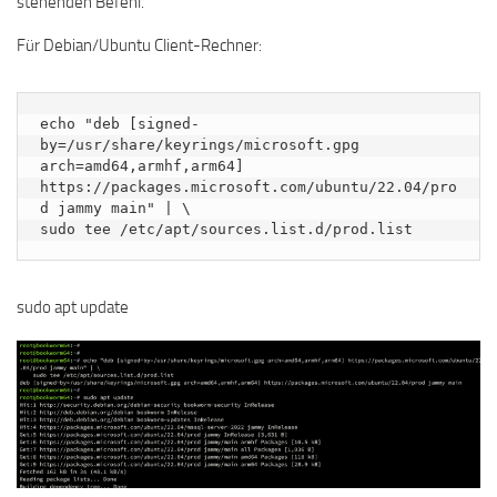
stehenden Befehl.
Für Debian/Ubuntu Client-Rechner:
echo "deb [signed-
by=/usr/share/keyrings/microsoft.gpg 
arch=amd64,armhf,arm64] 
https://packages.microsoft.com/ubuntu/22.04/pro
d jammy main" | \

sudo tee /etc/apt/sources.list.d/prod.list
sudo apt update