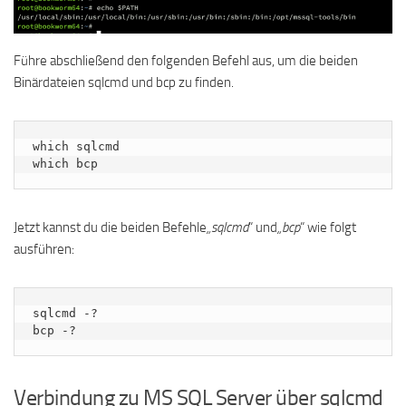
Führe abschließend den folgenden Befehl aus, um die beiden
Binärdateien sqlcmd und bcp zu finden.
which sqlcmd

which bcp
Jetzt kannst du die beiden Befehle
„sqlcmd
“ und
„bcp
“ wie folgt
ausführen:
sqlcmd -?

bcp -?
Verbindung zu MS SQL Server über sqlcmd