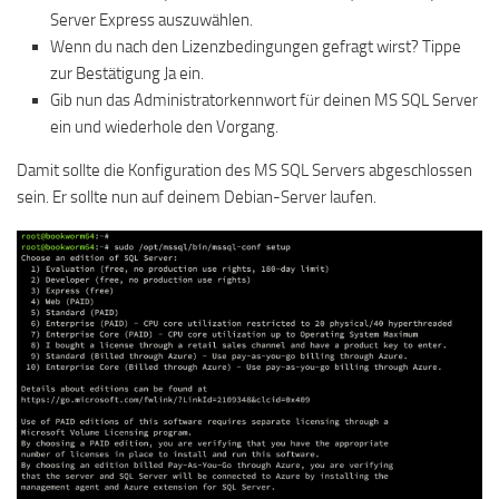
Server Express auszuwählen.
Wenn du nach den Lizenzbedingungen gefragt wirst? Tippe
zur Bestätigung Ja ein.
Gib nun das Administratorkennwort für deinen MS SQL Server
ein und wiederhole den Vorgang.
Damit sollte die Konfiguration des MS SQL Servers abgeschlossen
sein. Er sollte nun auf deinem Debian-Server laufen.